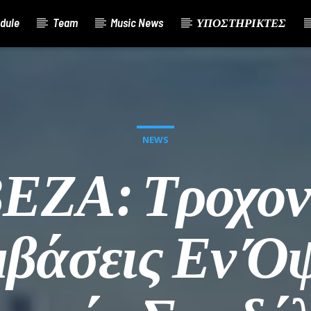
dule
Team
Music News
ΥΠΟΣΤΗΡΙΚΤΕΣ
NEWS
ΖΑ: Τροχον
βάσεις Εν Όψ