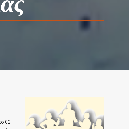
λας
το 02