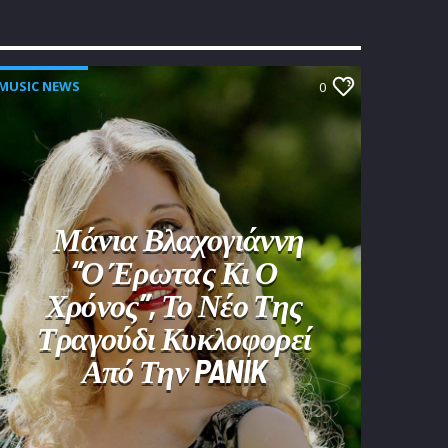
MUSIC NEWS
0
Μάνια Βλαχογιάννη
“Ο Έρωτας Κι Ο
Χρόνος”, Το Νέο Της
Τραγούδι Κυκλοφορεί
Από Την PANIK