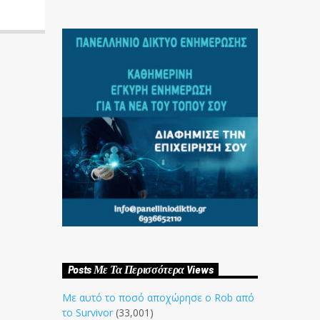
Posts Με Τα Περισσότερα Views
Με αυτό το ποσό αποχώρησε ο Rob από
το Survivor
(33,001)