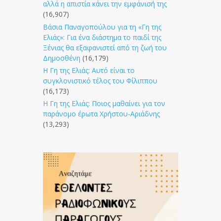
αλλά η απιστία κάνει την εμφάνισή της
(16,907)
Βάσια Παναγοπούλου για τη «Γη της
Ελιάς»: Για ένα διάστημα το παιδί της
Ξένιας θα εξαφανιστεί από τη ζωή του
Δημοσθένη
(16,179)
Η Γη της Ελιάς: Αυτό είναι το
συγκλονιστικό τέλος του Φίλιππου
(16,173)
Η Γη της Ελιάς: Ποιος μαθαίνει για τον
παράνομο έρωτα Χρήστου-Αριάδνης
(13,293)