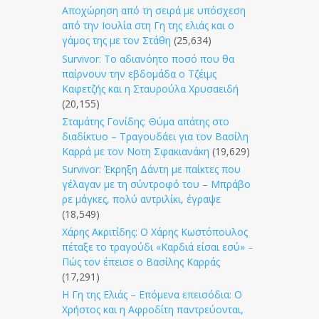
Αποχώρηση από τη σειρά με υπόσχεση
από την Ιουλία στη Γη της ελιάς και ο
γάμος της με τον Στάθη
(25,634)
Survivor: Το αδιανόητο ποσό που θα
παίρνουν την εβδομάδα ο Τζέιμς
Καφετζής και η Σταυρούλα Χρυσαειδή
(20,155)
Σταμάτης Γονίδης: Θύμα απάτης στο
διαδίκτυο – Τραγουδάει για τον Βασίλη
Καρρά με τον Νοτη Σφακιανάκη
(19,629)
Survivor: Έκρηξη Δάντη με παίκτες που
γέλαγαν με τη σύντροφό του – Μπράβο
ρε μάγκες, πολύ αντριλίκι, έγραψε
(18,549)
Χάρης Ακριτίδης: Ο Χάρης Κωστόπουλος
πέταξε το τραγούδι «Καρδιά είσαι εσύ» –
Πώς τον έπεισε ο Βασίλης Καρράς
(17,291)
Η Γη της Ελιάς – Επόμενα επεισόδια: Ο
Χρήστος και η Αφροδίτη παντρεύονται,