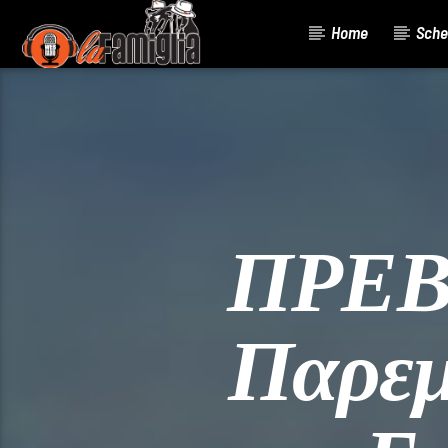
Home
Sche
Current Track
Title
Artist
ΠΡΕΒΕ
Παρεμ