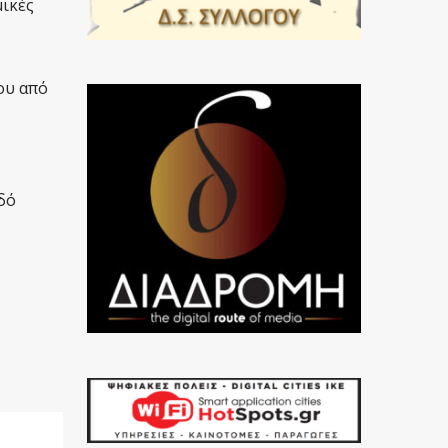
ικές
ου από
δό