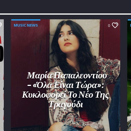
MUSIC NEWS
0
Μαρία Παπαλεοντίου
– «Όλα Είναι Τώρα»:
Κυκλοφορεί Το Νέο Της
Τραγούδι