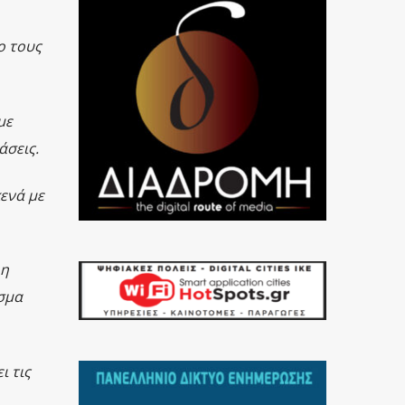
ο τους
με
άσεις.
ενά με
 η
σμα
ι τις