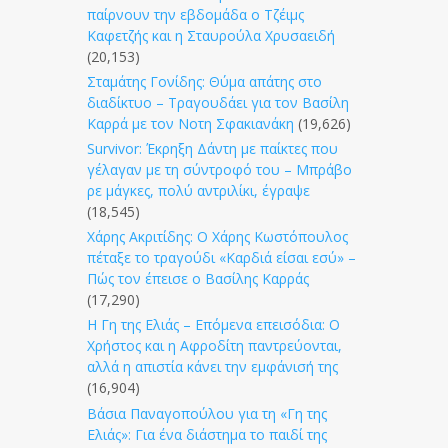
παίρνουν την εβδομάδα ο Τζέιμς
Καφετζής και η Σταυρούλα Χρυσαειδή
(20,153)
Σταμάτης Γονίδης: Θύμα απάτης στο
διαδίκτυο – Τραγουδάει για τον Βασίλη
Καρρά με τον Νοτη Σφακιανάκη
(19,626)
Survivor: Έκρηξη Δάντη με παίκτες που
γέλαγαν με τη σύντροφό του – Μπράβο
ρε μάγκες, πολύ αντριλίκι, έγραψε
(18,545)
Χάρης Ακριτίδης: Ο Χάρης Κωστόπουλος
πέταξε το τραγούδι «Καρδιά είσαι εσύ» –
Πώς τον έπεισε ο Βασίλης Καρράς
(17,290)
Η Γη της Ελιάς – Επόμενα επεισόδια: Ο
Χρήστος και η Αφροδίτη παντρεύονται,
αλλά η απιστία κάνει την εμφάνισή της
(16,904)
Βάσια Παναγοπούλου για τη «Γη της
Ελιάς»: Για ένα διάστημα το παιδί της