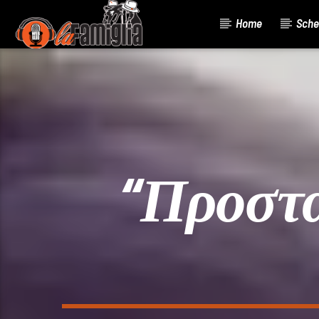
Home
Sche
Current Track
Title
Artist
“Προστ