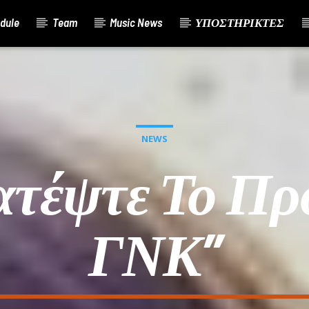
dule
Team
Music News
ΥΠΟΣΤΗΡΙΚΤΕΣ
NEWS
ατέψτε Το Πρ
ΓΝΚ”