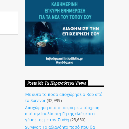
Posts Με Τα Περισσότερα Views
Με αυτό το ποσό αποχώρησε ο Rob από
το Survivor
(32,999)
Αποχώρηση από τη σειρά με υπόσχεση
από την Ιουλία στη Γη της ελιάς και ο
γάμος της με τον Στάθη
(25,630)
Survivor: Το αδιανόητο ποσό που θα