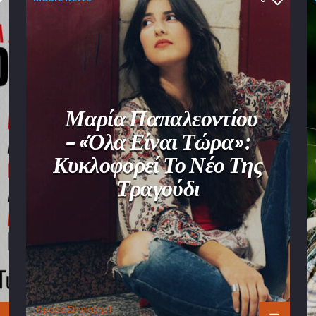
Μαρία Παπαλεοντίου
– «Όλα Είναι Τώρα»:
Κυκλοφορεί Το Νέο Της
Τραγούδι
Oμάδα Σύνταξης Ι