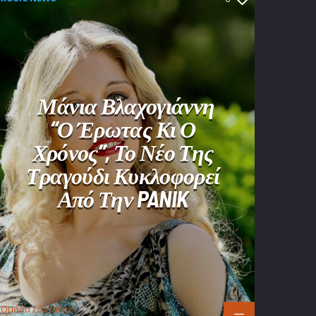
Μάνια Βλαχογιάννη
“Ο Έρωτας Κι Ο
Χρόνος”, Το Νέο Της
Τραγούδι Κυκλοφορεί
Από Την PANIK
Oμάδα Σύνταξης Ι