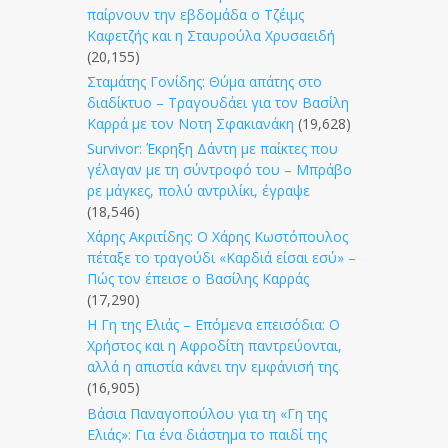
παίρνουν την εβδομάδα ο Τζέιμς
Καφετζής και η Σταυρούλα Χρυσαειδή
(20,155)
Σταμάτης Γονίδης: Θύμα απάτης στο
διαδίκτυο – Τραγουδάει για τον Βασίλη
Καρρά με τον Νοτη Σφακιανάκη
(19,628)
Survivor: Έκρηξη Δάντη με παίκτες που
γέλαγαν με τη σύντροφό του – Μπράβο
ρε μάγκες, πολύ αντριλίκι, έγραψε
(18,546)
Χάρης Ακριτίδης: Ο Χάρης Κωστόπουλος
πέταξε το τραγούδι «Καρδιά είσαι εσύ» –
Πώς τον έπεισε ο Βασίλης Καρράς
(17,290)
Η Γη της Ελιάς – Επόμενα επεισόδια: Ο
Χρήστος και η Αφροδίτη παντρεύονται,
αλλά η απιστία κάνει την εμφάνισή της
(16,905)
Βάσια Παναγοπούλου για τη «Γη της
Ελιάς»: Για ένα διάστημα το παιδί της