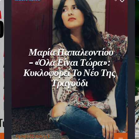
Μαρία Παπαλεοντίου
– «Όλα Είναι Τώρα»:
Κυκλοφορεί Το Νέο Της
Τραγούδι
Oμάδα Σύνταξης Ι