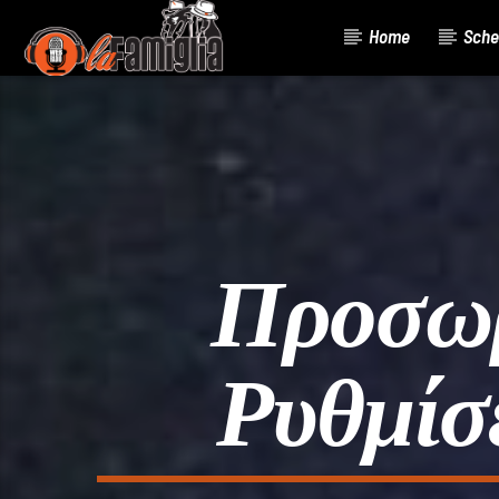
Home
Sche
Current Track
Title
Artist
Προσωρ
Ρυθμίσ