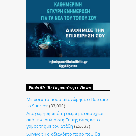
Posts Με Τα Περισσότερα Views
Με αυτό το ποσό αποχώρησε ο Rob από
το Survivor
(33,000)
Αποχώρηση από τη σειρά με υπόσχεση
από την Ιουλία στη Γη της ελιάς και ο
γάμος της με τον Στάθη
(25,633)
Survivor: Το αδιανόητο ποσό που θα