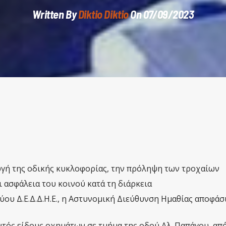
Written By
Diktio Diktio
On 07/09/2023
ωγή της οδικής κυκλοφορίας, την πρόληψη των τροχαίων
 ασφάλεια του κοινού κατά τη διάρκεια
ου Δ.Ε.Δ.Δ.Η.Ε., η Αστυνομική Διεύθυνση Ημαθίας αποφάσι
τός είδους οχημάτων σε τμήμα της οδού Αλ. Παπάγου, από