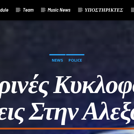
dule
Team
Music News
ΥΠΟΣΤΗΡΙΚΤΕΣ
NEWS
POLICE
ινές Κυκλοφ
εις Στην Αλεξ