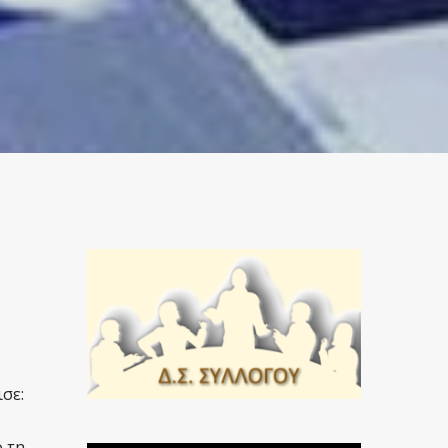
σε:
 τη