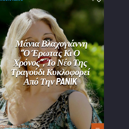
Μάνια Βλαχογιάννη
“Ο Έρωτας Κι Ο
Χρόνος”, Το Νέο Της
Τραγούδι Κυκλοφορεί
Από Την PANIK
Oμάδα Σύνταξης Ι