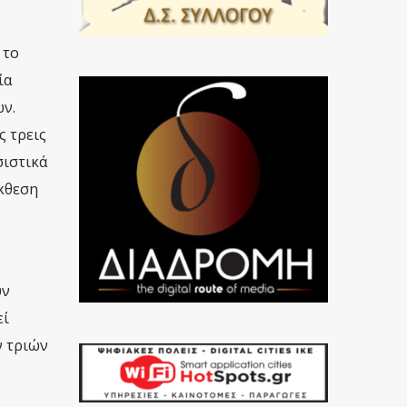
 το
ία
ν.
ς τρεις
σιστικά
έκθεση
υν
εί
ν τριών