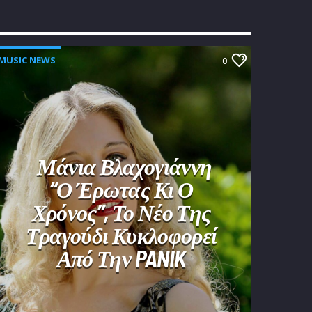
MUSIC NEWS
0
Μάνια Βλαχογιάννη
“Ο Έρωτας Κι Ο
Χρόνος”, Το Νέο Της
Τραγούδι Κυκλοφορεί
Από Την PANIK