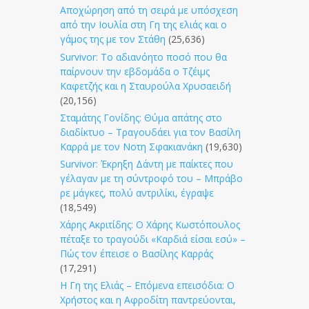
Αποχώρηση από τη σειρά με υπόσχεση
από την Ιουλία στη Γη της ελιάς και ο
γάμος της με τον Στάθη
(25,636)
Survivor: Το αδιανόητο ποσό που θα
παίρνουν την εβδομάδα ο Τζέιμς
Καφετζής και η Σταυρούλα Χρυσαειδή
(20,156)
Σταμάτης Γονίδης: Θύμα απάτης στο
διαδίκτυο – Τραγουδάει για τον Βασίλη
Καρρά με τον Νοτη Σφακιανάκη
(19,630)
Survivor: Έκρηξη Δάντη με παίκτες που
γέλαγαν με τη σύντροφό του – Μπράβο
ρε μάγκες, πολύ αντριλίκι, έγραψε
(18,549)
Χάρης Ακριτίδης: Ο Χάρης Κωστόπουλος
πέταξε το τραγούδι «Καρδιά είσαι εσύ» –
Πώς τον έπεισε ο Βασίλης Καρράς
(17,291)
Η Γη της Ελιάς – Επόμενα επεισόδια: Ο
Χρήστος και η Αφροδίτη παντρεύονται,