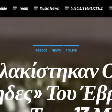
dule
Team
Music News
ΥΠΟΣΤΗΡΙΚΤΕΣ
GREECE
NEWS
POLICE
ακίστηκαν Ο
ηδες» Του Έβ