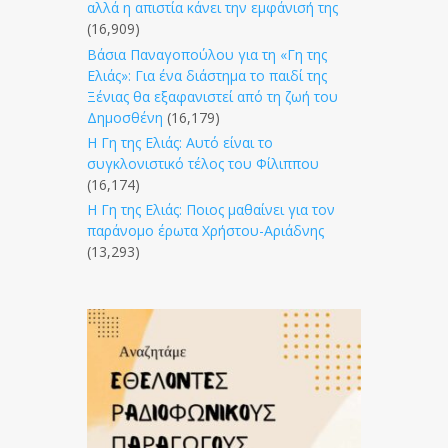
αλλά η απιστία κάνει την εμφάνισή της
(16,909)
Βάσια Παναγοπούλου για τη «Γη της
Ελιάς»: Για ένα διάστημα το παιδί της
Ξένιας θα εξαφανιστεί από τη ζωή του
Δημοσθένη
(16,179)
Η Γη της Ελιάς: Αυτό είναι το
συγκλονιστικό τέλος του Φίλιππου
(16,174)
Η Γη της Ελιάς: Ποιος μαθαίνει για τον
παράνομο έρωτα Χρήστου-Αριάδνης
(13,293)