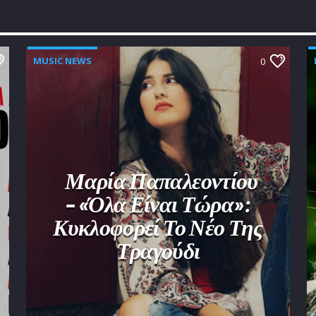
MUSIC NEWS
0
Μαρία Παπαλεοντίου
– «Όλα Είναι Τώρα»:
Κυκλοφορεί Το Νέο Της
Τραγούδι