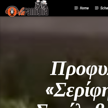
Home
Sche
Current Track
Title
Artist
Προφυλ
«σερίφ