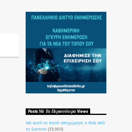
Posts Με Τα Περισσότερα Views
Με αυτό το ποσό αποχώρησε ο Rob από
το Survivor
(33,003)