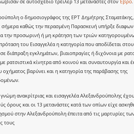
λώβισαν σε αυτοσχέδιο τρέιλερ 13 μετανάστες στον
Έβρο
.
ρούπολη ο δημοσιογράφος της ΕΡΤ Δημήτρης Σταματάκης,
 σήμερα καθώς την περασμένη Παρασκευή υπήρξε διαφων
για την προσωρινή ή μη κράτηση των τριών κατηγορουμένω
πρόταση του Εισαγγελέα η κατηγορία που αποδίδεται στου
σε διάπραξη εγκλημάτων, βιαιοπραγίες ή διχόνοια με ρατ
με ρατσιστικά κίνητρα από κοινού και συναυτουργία και 
ου οχήματος βαρύνει και η κατηγορία της παράβασης της
δομένων.
 γνώμη ανακρίτριας και εισαγγελέα Αλεξανδρούπολης έχο
ύς όρους και οι 13 μετανάστες κατά των οπίων είχε ασκηθ
ησμού στην Αλεξανδρούπολη έπειτα από τις μαρτυρίες τω
ς τους