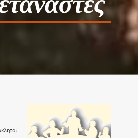
Μετανάστες
όκλητοι