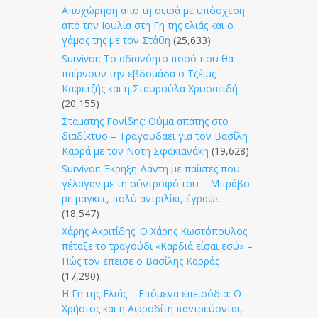
Αποχώρηση από τη σειρά με υπόσχεση
από την Ιουλία στη Γη της ελιάς και ο
γάμος της με τον Στάθη
(25,633)
Survivor: Το αδιανόητο ποσό που θα
παίρνουν την εβδομάδα ο Τζέιμς
Καφετζής και η Σταυρούλα Χρυσαειδή
(20,155)
Σταμάτης Γονίδης: Θύμα απάτης στο
διαδίκτυο – Τραγουδάει για τον Βασίλη
Καρρά με τον Νοτη Σφακιανάκη
(19,628)
Survivor: Έκρηξη Δάντη με παίκτες που
γέλαγαν με τη σύντροφό του – Μπράβο
ρε μάγκες, πολύ αντριλίκι, έγραψε
(18,547)
Χάρης Ακριτίδης: Ο Χάρης Κωστόπουλος
πέταξε το τραγούδι «Καρδιά είσαι εσύ» –
Πώς τον έπεισε ο Βασίλης Καρράς
(17,290)
Η Γη της Ελιάς – Επόμενα επεισόδια: Ο
Χρήστος και η Αφροδίτη παντρεύονται,