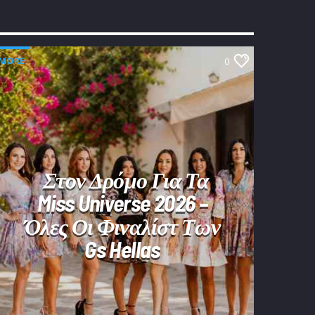
MORE
0
Στον Δρόμο Για Τα
Miss Universe 2026 –
Όλες Οι Φιναλίστ Των
Gs Hellas