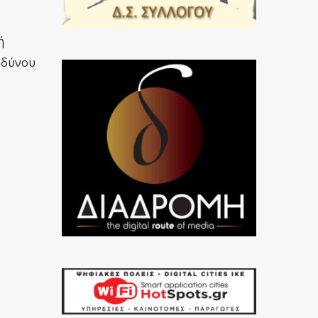
ή
νδύνου