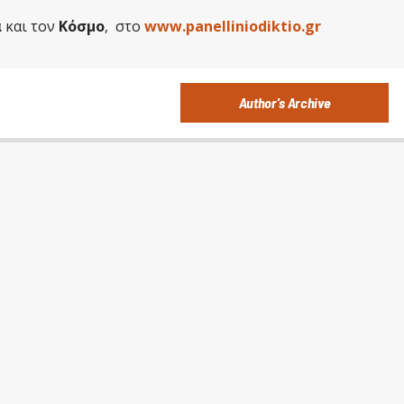
α
και τον
Κόσμο
, στο
www.panelliniodiktio.gr
Author's Archive