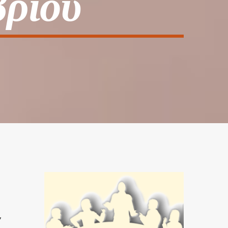
βρίου
,