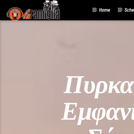
Home
Sche
Current Track
Title
Artist
Πυρκαγ
Εμφανί