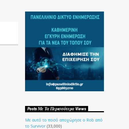
Posts Με Τα Περισσότερα Views
Με αυτό το ποσό αποχώρησε ο Rob από
το Survivor
(33,000)