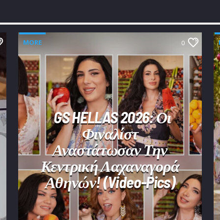
MORE
0
GS HELLAS 2026: Οι
Φιναλίστ
Αναστάτωσαν Την
Κεντρική Λαχαναγορά
Αθηνών! (video-Pics)