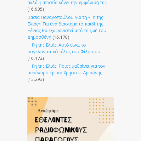
αλλά η απιστία κάνει την εμφάνισή της
(16,905)
Βάσια Παναγοπούλου για τη «Γη της
Ελιάς»: Για ένα διάστημα το παιδί της
Ξένιας θα εξαφανιστεί από τη ζωή του
Δημοσθένη
(16,178)
Η Γη της Ελιάς: Αυτό είναι το
συγκλονιστικό τέλος του Φίλιππου
(16,172)
Η Γη της Ελιάς: Ποιος μαθαίνει για τον
παράνομο έρωτα Χρήστου-Αριάδνης
(13,293)