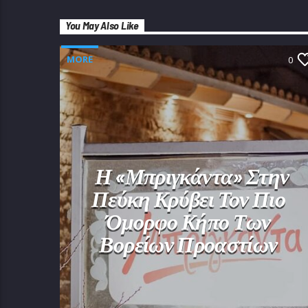
You May Also Like
MORE
0
Η «Μπριγκάντα» Στην
Πεύκη Κρύβει Τον Πιο
Όμορφο Κήπο Των
Βορείων Προαστίων