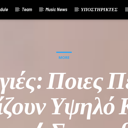
dule
Team
Music News
ΥΠΟΣΤΗΡΙΚΤΕΣ
MORE
ιές: Ποιες Π
ζουν Υψηλό 