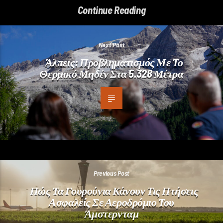
Continue Reading
Next Post
Άλπεις: Προβληματισμός Με Το
Θερμικό Μηδέν Στα 5.328 Μέτρα
Previous Post
Πώς Τα Γουρούνια Κάνουν Τις Πτήσεις
Ασφαλείς Σε Αεροδρόμιο Του
Άμστερνταμ