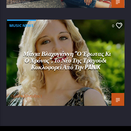
21/07/2026
MUSIC NEWS
0
Μάνια Βλαχογιάννη “Ο Έρωτας Κι
Ο Χρόνος”, Το Νέο Της Τραγούδι
Κυκλοφορεί Από Την PANIK
Oμάδα Σύνταξης Ι
20/07/2026