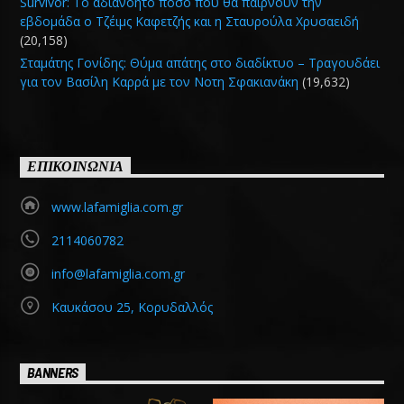
Survivor: Το αδιανόητο ποσό που θα παίρνουν την
εβδομάδα ο Τζέιμς Καφετζής και η Σταυρούλα Χρυσαειδή
(20,158)
Σταμάτης Γονίδης: Θύμα απάτης στο διαδίκτυο – Τραγουδάει
για τον Βασίλη Καρρά με τον Νοτη Σφακιανάκη
(19,632)
ΕΠΙΚΟΙΝΩΝΙΑ
www.lafamiglia.com.gr
2114060782
info@lafamiglia.com.gr
Καυκάσου 25, Κορυδαλλός
BANNERS