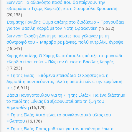
Survivor: Το αδιανόητο ποσό που θα παίρνουν την
εβδομάδα ο Τζέιμς Καφετζής και η Σταυρούλα Χρυσαειδή
(20,158)
Σταμάτης Γονίδης: Θύμα απάτης στο διαδίκτυο – Τραγουδάει
για τον Βασίλη Καρρά με τον Νοτη Σφακιανάκη
(19,632)
Survivor: Έκρηξη Δάντη με παίκτες που γέλαγαν με τη
σύντροφό του – Μπράβο ρε μάγκες, πολύ αντριλίκι, έγραψε
(18,549)
Χάρης Ακριτίδης: Ο Χάρης Κωστόπουλος πέταξε το τραγούδι
«Καρδιά είσαι εσύ» – Πώς τον έπεισε ο Βασίλης Καρράς
(17,293)
Η Γη της Ελιάς – Επόμενα επεισόδια: Ο Χρήστος και η
Αφροδίτη παντρεύονται, αλλά η απιστία κάνει την εμφάνισή
της
(16,911)
Βάσια Παναγοπούλου για τη «Γη της Ελιάς»: Για ένα διάστημα
το παιδί της Ξένιας θα εξαφανιστεί από τη ζωή του
Δημοσθένη
(16,179)
Η Γη της Ελιάς: Αυτό είναι το συγκλονιστικό τέλος του
Φίλιππου
(16,176)
Η Γη της Ελιάς: Ποιος μαθαίνει για τον παράνομο έρωτα