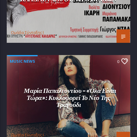
Oμάδα Σύνταξης Ι
25/07/2026
MUSIC NEWS
0
Μαρία Παπαλεοντίου – «Όλα Είναι
Τώρα»: Κυκλοφορεί Το Νέο Της
Τραγούδι
Oμάδα Σύνταξης Ι