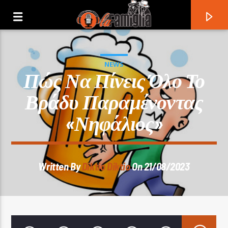
NEWS
Πώς Να Πίνεις Όλο Το
Βράδυ Παραμένοντας
«νηφάλιος»
Written By
Diktio Diktio
On 21/08/2023
Current Track
Title
Artist