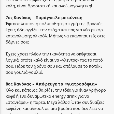
καλή, είναι δροσιστική και αναζωογονητική!
7ος Κανόνας – Παράγγειλε με σύνεση
Έφτασε λοιπόν η πολυπόθητη στιγμή της βραδιάς:
έχεις ήδη αγγίξει τον στόχο και πας για νέο ρεκόρ
κατανάλωσης αλκοόλ. Μήπως να επαναπαυτείς στις
δάφνες σου;
Έχεις χάσει πλέον την ικανότητα να σκέφτεσαι
λογικά, οπότε καλό είναι να «γλεντάς» πια το ποτό
σου. Πάρε τον χρόνο σου και απόλαυσε το ποτάκι
σου γουλιά-γουλιά.
8ος Κανόνας – Απόφευγε τα «γιατροσόφια»
Όλο και κάποιος θα ρίξει την ιδέα για έναν γρήγορο
καφέ ή ένα δυναμωτικό energy drink για να
«στανιάρει» η παρέα. Μέγα λάθος! Όταν συνδυάζεις
καφεΐνη και αλκοόλ σε μια βραδιά που δεν λέει να