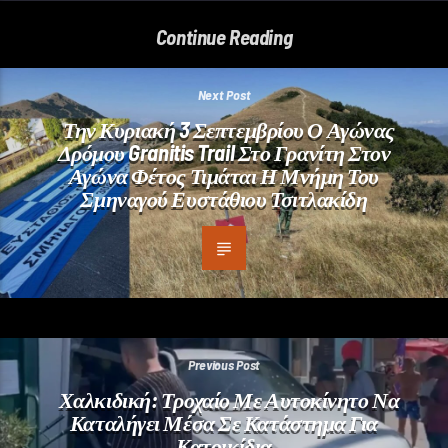
Continue Reading
Next Post
Την Κυριακή 3 Σεπτεμβρίου Ο Αγώνας
Δρόμου Granitis Trail Στο Γρανίτη Στον
Αγώνα Φέτος Τιμάται Η Μνήμη Του
Σμηναγού Ευστάθιου Τσιτλακίδη
Previous Post
Χαλκιδική: Τροχαίο Με Αυτοκίνητο Να
Καταλήγει Μέσα Σε Κατάστημα Για
Κατοικίδια