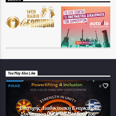
You May Also Like
POLICE
0
Επιτυχής Διαδικτυακή Εναρκτήρια
Συνάντηση (Kick-Off Meeting) Του