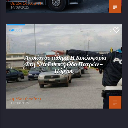
Oμάδα Σύνταξης Ι
14/08/2025
GREECE
0
Αποκαταστάθηκε Η Κυκλοφορία
Στη Νέα Εθνική Οδό Πατρών –
Πύργου
Oμάδα Σύνταξης Ι
13/08/2025