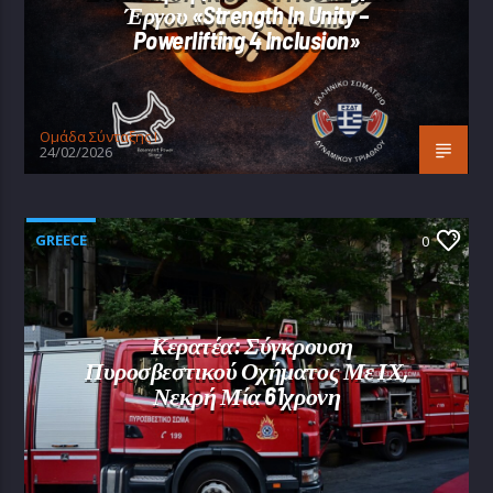
Έργου «Strength In Unity –
Powerlifting 4 Inclusion»
Oμάδα Σύνταξης Ι
24/02/2026
GREECE
0
Κερατέα: Σύγκρουση
Πυροσβεστικού Οχήματος Με ΙΧ,
Νεκρή Μία 61χρονη