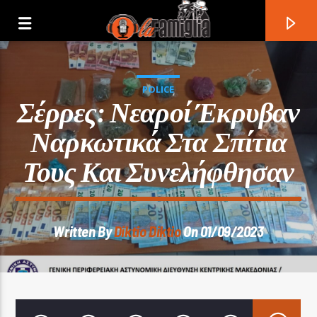
POLICE
Σέρρες: Νεαροί Έκρυβαν
Ναρκωτικά Στα Σπίτια
Τους Και Συνελήφθησαν
Written By
Diktio Diktio
On 01/09/2023
Current Track
Title
Artist