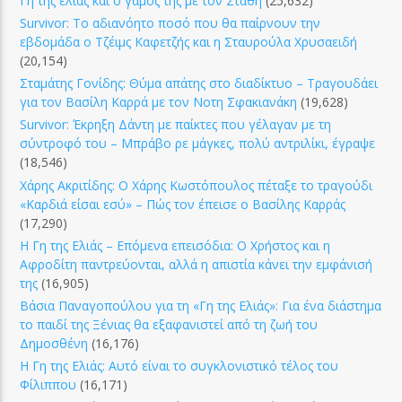
Γη της ελιάς και ο γάμος της με τον Στάθη
(25,632)
Survivor: Το αδιανόητο ποσό που θα παίρνουν την
εβδομάδα ο Τζέιμς Καφετζής και η Σταυρούλα Χρυσαειδή
(20,154)
Σταμάτης Γονίδης: Θύμα απάτης στο διαδίκτυο – Τραγουδάει
για τον Βασίλη Καρρά με τον Νοτη Σφακιανάκη
(19,628)
Survivor: Έκρηξη Δάντη με παίκτες που γέλαγαν με τη
σύντροφό του – Μπράβο ρε μάγκες, πολύ αντριλίκι, έγραψε
(18,546)
Χάρης Ακριτίδης: Ο Χάρης Κωστόπουλος πέταξε το τραγούδι
«Καρδιά είσαι εσύ» – Πώς τον έπεισε ο Βασίλης Καρράς
(17,290)
Η Γη της Ελιάς – Επόμενα επεισόδια: Ο Χρήστος και η
Αφροδίτη παντρεύονται, αλλά η απιστία κάνει την εμφάνισή
της
(16,905)
Βάσια Παναγοπούλου για τη «Γη της Ελιάς»: Για ένα διάστημα
το παιδί της Ξένιας θα εξαφανιστεί από τη ζωή του
Δημοσθένη
(16,176)
Η Γη της Ελιάς: Αυτό είναι το συγκλονιστικό τέλος του
Φίλιππου
(16,171)