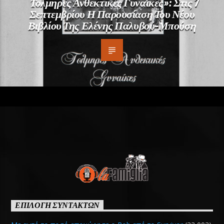
Τολμηρές Ανθεκτικές Γυναίκες»: Στις 7
Σεπτεμβρίου Η Παρουσίαση Του Νέου
Βιβλίου Της Ελένης Παλυβού-Μπούση
ΕΠΙΛΟΓΗ ΣΥΝΤΑΚΤΩΝ