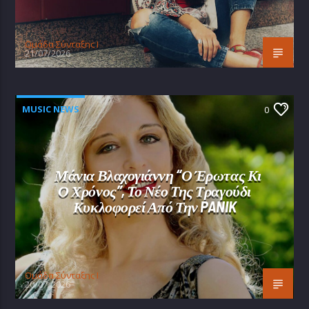
Oμάδα Σύνταξης Ι
21/07/2026
MUSIC NEWS
0
Μάνια Βλαχογιάννη “Ο Έρωτας Κι
Ο Χρόνος”, Το Νέο Της Τραγούδι
Κυκλοφορεί Από Την PANIK
Oμάδα Σύνταξης Ι
20/07/2026