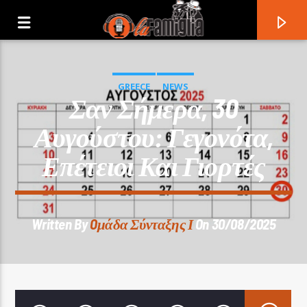
GREECE
NEWS
Σαν Σήμερα, 30
Αυγούστου: Γεγονότα,
Επέτειοι Και Γιορτές
Written By
Oμάδα Σύνταξης Ι
On 30/08/2025
Current Track
Title
Artist