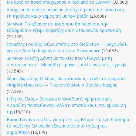
Με αυτό το ποσό αποχώρησε ο Rob από το Survivor
(33,003)
Αποχώρηση από τη σειρά με υπόσχεση από την Ιουλία στη
Γη της ελιάς και ο γάμος της με τον Στάθη
(25,638)
Survivor: Το αδιανόητο ποσό που θα παίρνουν την
εβδομάδα ο Τζέιμς Καφετζής και η Σταυρούλα Χρυσαειδή
(20,158)
Σταμάτης Γονίδης: Θύμα απάτης στο διαδίκτυο – Τραγουδάει
για τον Βασίλη Καρρά με τον Νοτη Σφακιανάκη
(19,632)
Survivor: Έκρηξη Δάντη με παίκτες που γέλαγαν με τη
σύντροφό του – Μπράβο ρε μάγκες, πολύ αντριλίκι, έγραψε
(18,549)
Χάρης Ακριτίδης: Ο Χάρης Κωστόπουλος πέταξε το τραγούδι
«Καρδιά είσαι εσύ» – Πώς τον έπεισε ο Βασίλης Καρράς
(17,292)
Η Γη της Ελιάς – Επόμενα επεισόδια: Ο Χρήστος και η
Αφροδίτη παντρεύονται, αλλά η απιστία κάνει την εμφάνισή
της
(16,910)
Βάσια Παναγοπούλου για τη «Γη της Ελιάς»: Για ένα διάστημα
το παιδί της Ξένιας θα εξαφανιστεί από τη ζωή του
Δημοσθένη
(16,179)