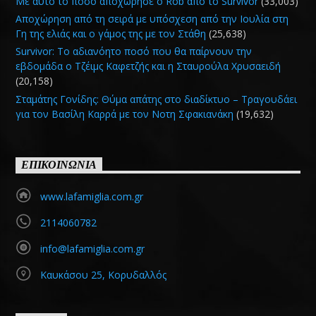
Με αυτό το ποσό αποχώρησε ο Rob από το Survivor
(33,003)
Αποχώρηση από τη σειρά με υπόσχεση από την Ιουλία στη
Γη της ελιάς και ο γάμος της με τον Στάθη
(25,638)
Survivor: Το αδιανόητο ποσό που θα παίρνουν την
εβδομάδα ο Τζέιμς Καφετζής και η Σταυρούλα Χρυσαειδή
(20,158)
Σταμάτης Γονίδης: Θύμα απάτης στο διαδίκτυο – Τραγουδάει
για τον Βασίλη Καρρά με τον Νοτη Σφακιανάκη
(19,632)
ΕΠΙΚΟΙΝΩΝΙΑ
www.lafamiglia.com.gr
2114060782
info@lafamiglia.com.gr
Καυκάσου 25, Κορυδαλλός