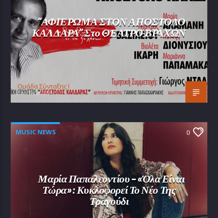
“ΑΦΙΕΡΩΜΑ ΣΤΟΝ ΑΠΟΣΤΟΛΟ
ΚΑΛΔΑΡΑ” Στο ΘΕΑΤΡΟ ΒΡΑΧΩΝ
Oμάδα Σύνταξης Ι
25/07/2026
MUSIC NEWS
0
Μαρία Παπαλεοντίου – «Όλα Είναι
Τώρα»: Κυκλοφορεί Το Νέο Της
Τραγούδι