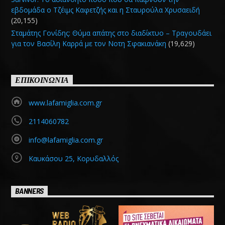
εβδομάδα ο Τζέιμς Καφετζής και η Σταυρούλα Χρυσαειδή
(20,155)
Σταμάτης Γονίδης: Θύμα απάτης στο διαδίκτυο – Τραγουδάει
για τον Βασίλη Καρρά με τον Νοτη Σφακιανάκη
(19,629)
ΕΠΙΚΟΙΝΩΝΙΑ
www.lafamiglia.com.gr
2114060782
info@lafamiglia.com.gr
Καυκάσου 25, Κορυδαλλός
BANNERS