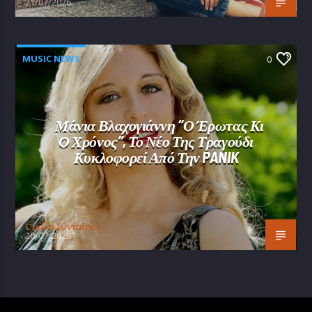
21/07/2026
MUSIC NEWS
0
Μάνια Βλαχογιάννη “Ο Έρωτας Κι
Ο Χρόνος”, Το Νέο Της Τραγούδι
Κυκλοφορεί Από Την PANIK
Oμάδα Σύνταξης Ι
20/07/2026