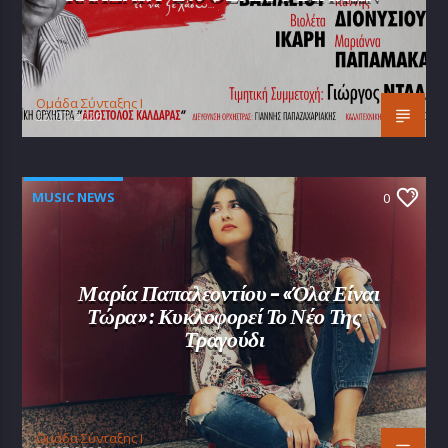
Oμάδα Σύνταξης Ι
25/07/2026
MUSIC NEWS
0
Μαρία Παπαλεοντίου – «Όλα Είναι
Τώρα»: Κυκλοφορεί Το Νέο Της
Τραγούδι
Oμάδα Σύνταξης Ι