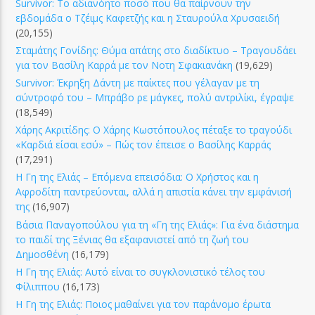
Survivor: Το αδιανόητο ποσό που θα παίρνουν την
εβδομάδα ο Τζέιμς Καφετζής και η Σταυρούλα Χρυσαειδή
(20,155)
Σταμάτης Γονίδης: Θύμα απάτης στο διαδίκτυο – Τραγουδάει
για τον Βασίλη Καρρά με τον Νοτη Σφακιανάκη
(19,629)
Survivor: Έκρηξη Δάντη με παίκτες που γέλαγαν με τη
σύντροφό του – Μπράβο ρε μάγκες, πολύ αντριλίκι, έγραψε
(18,549)
Χάρης Ακριτίδης: Ο Χάρης Κωστόπουλος πέταξε το τραγούδι
«Καρδιά είσαι εσύ» – Πώς τον έπεισε ο Βασίλης Καρράς
(17,291)
Η Γη της Ελιάς – Επόμενα επεισόδια: Ο Χρήστος και η
Αφροδίτη παντρεύονται, αλλά η απιστία κάνει την εμφάνισή
της
(16,907)
Βάσια Παναγοπούλου για τη «Γη της Ελιάς»: Για ένα διάστημα
το παιδί της Ξένιας θα εξαφανιστεί από τη ζωή του
Δημοσθένη
(16,179)
Η Γη της Ελιάς: Αυτό είναι το συγκλονιστικό τέλος του
Φίλιππου
(16,173)
Η Γη της Ελιάς: Ποιος μαθαίνει για τον παράνομο έρωτα