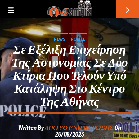
NEWS
POLICE
Σε Εξέλιξη Επιχείρηση
Της Αστυνομίας Σε Δύο
Κτίρια Που Τελούν Υπό
Κατάληψη Στο Κέντρο
Της Αθήνας
Current Track
Written By
ΔΙΚΤΥΟ ΕΝΗΜΕΡΩΣΗΣ
On
Title
25/08/2023
Artist