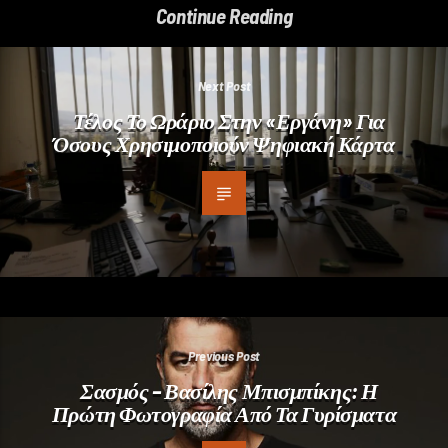
Continue Reading
Next Post
Τέλος Το Ωράριο Στην «Εργάνη» Για
Όσους Χρησιμοποιούν Ψηφιακή Κάρτα
Previous Post
Σασμός – Βασίλης Μπισμπίκης: Η
Πρώτη Φωτογραφία Από Τα Γυρίσματα