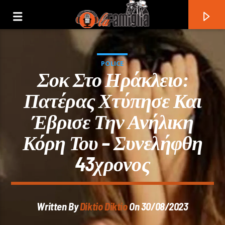
POLICE
Σοκ Στο Ηράκλειο:
Πατέρας Χτύπησε Και
Έβρισε Την Ανήλικη
Κόρη Του – Συνελήφθη
43χρονος
Current Track
Written By
Diktio Diktio
On 30/08/2023
Title
Artist