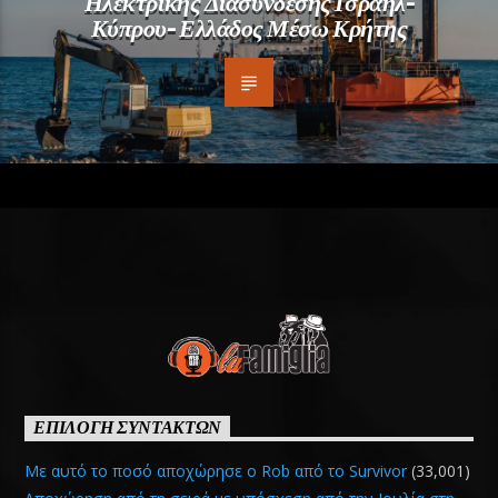
Ηλεκτρικής Διασύνδεσης Ισραήλ-
Κύπρου- Ελλάδος Μέσω Κρήτης
ΕΠΙΛΟΓΗ ΣΥΝΤΑΚΤΩΝ
Με αυτό το ποσό αποχώρησε ο Rob από το Survivor
(33,001)