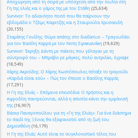
Αποχώρηση από τη σειρά με υπόσχεση από την Ιουλία στη
Γη της ελιάς και ο γάμος της με τον Στάθη
(25,634)
Survivor: Το αδιανόητο ποσό που θα παίρνουν την
εβδομάδα ο Τζέιμς Καφετζής και η Σταυρούλα Χρυσαειδή
(20,155)
Σταμάτης Γονίδης: Θύμα απάτης στο διαδίκτυο – Τραγουδάει
για τον Βασίλη Καρρά με τον Νοτη Σφακιανάκη
(19,629)
Survivor: Έκρηξη Δάντη με παίκτες που γέλαγαν με τη
σύντροφό του – Μπράβο ρε μάγκες, πολύ αντριλίκι, έγραψε
(18,549)
Χάρης Ακριτίδης: Ο Χάρης Κωστόπουλος πέταξε το τραγούδι
«Καρδιά είσαι εσύ» – Πώς τον έπεισε ο Βασίλης Καρράς
(17,291)
Η Γη της Ελιάς – Επόμενα επεισόδια: Ο Χρήστος και η
Αφροδίτη παντρεύονται, αλλά η απιστία κάνει την εμφάνισή
της
(16,907)
Βάσια Παναγοπούλου για τη «Γη της Ελιάς»: Για ένα διάστημα
το παιδί της Ξένιας θα εξαφανιστεί από τη ζωή του
Δημοσθένη
(16,179)
Η Γη της Ελιάς: Αυτό είναι το συγκλονιστικό τέλος του