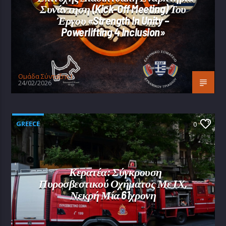
Συνάντηση (Kick-Off Meeting) Του
Έργου «Strength In Unity –
Powerlifting 4 Inclusion»
Oμάδα Σύνταξης Ι
24/02/2026
GREECE
0
Κερατέα: Σύγκρουση
Πυροσβεστικού Οχήματος Με ΙΧ,
Νεκρή Μία 61χρονη