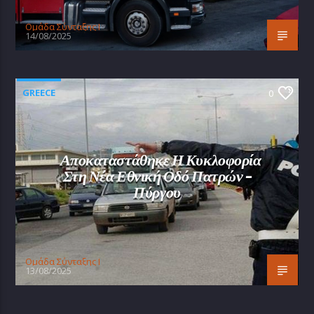
Oμάδα Σύνταξης Ι
14/08/2025
GREECE
0
Αποκαταστάθηκε Η Κυκλοφορία
Στη Νέα Εθνική Οδό Πατρών –
Πύργου
Oμάδα Σύνταξης Ι
13/08/2025