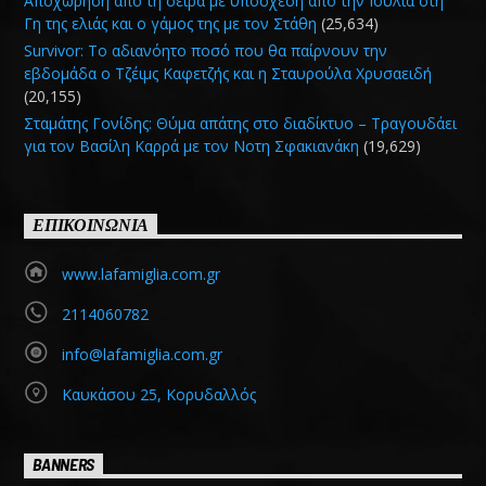
Αποχώρηση από τη σειρά με υπόσχεση από την Ιουλία στη
Γη της ελιάς και ο γάμος της με τον Στάθη
(25,634)
Survivor: Το αδιανόητο ποσό που θα παίρνουν την
εβδομάδα ο Τζέιμς Καφετζής και η Σταυρούλα Χρυσαειδή
(20,155)
Σταμάτης Γονίδης: Θύμα απάτης στο διαδίκτυο – Τραγουδάει
για τον Βασίλη Καρρά με τον Νοτη Σφακιανάκη
(19,629)
ΕΠΙΚΟΙΝΩΝΙΑ
www.lafamiglia.com.gr
2114060782
info@lafamiglia.com.gr
Καυκάσου 25, Κορυδαλλός
BANNERS