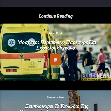
Continue Reading
Next Post
Μοσχάτο: Περιπολικό Παρέσυρε Και
Σκότωσε 65χρονο
Previous Post
Ξεμπλοκάρει Το Καλώδιο Της