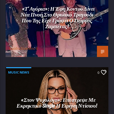
«Τ’ Αγόρια»: Η Έφη Κοντού Δίνει
Νέα Πνοή Στο Θρυλικό Τραγούδι
Που Της Είχε Γράψει Ο Γιώργος
Ζαμπέτας!
Oμάδα Σύνταξης Θ
05/08/2026
MUSIC NEWS
0
«Στον Ψυχολόγο»: Επέστρεψε Με
Εκρηκτικό Single Η Ειρήνη Ντίσιου!