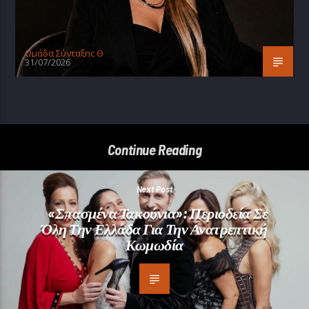
Oμάδα Σύνταξης Θ
31/07/2026
Continue Reading
Next Post
«Σπασμένα Τακούνια»: Περιοδεία Σε
Όλη Την Ελλάδα Για Την Ανατρεπτική
Κωμωδία