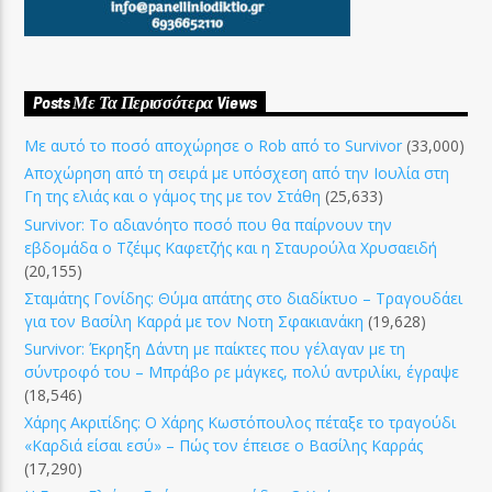
Posts Με Τα Περισσότερα Views
Με αυτό το ποσό αποχώρησε ο Rob από το Survivor
(33,000)
Αποχώρηση από τη σειρά με υπόσχεση από την Ιουλία στη
Γη της ελιάς και ο γάμος της με τον Στάθη
(25,633)
Survivor: Το αδιανόητο ποσό που θα παίρνουν την
εβδομάδα ο Τζέιμς Καφετζής και η Σταυρούλα Χρυσαειδή
(20,155)
Σταμάτης Γονίδης: Θύμα απάτης στο διαδίκτυο – Τραγουδάει
για τον Βασίλη Καρρά με τον Νοτη Σφακιανάκη
(19,628)
Survivor: Έκρηξη Δάντη με παίκτες που γέλαγαν με τη
σύντροφό του – Μπράβο ρε μάγκες, πολύ αντριλίκι, έγραψε
(18,546)
Χάρης Ακριτίδης: Ο Χάρης Κωστόπουλος πέταξε το τραγούδι
«Καρδιά είσαι εσύ» – Πώς τον έπεισε ο Βασίλης Καρράς
(17,290)