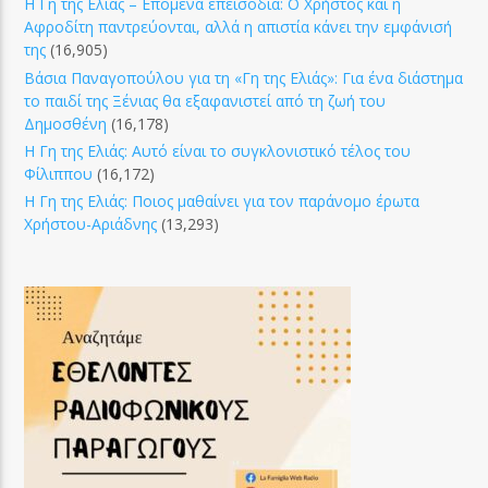
Η Γη της Ελιάς – Επόμενα επεισόδια: Ο Χρήστος και η
Αφροδίτη παντρεύονται, αλλά η απιστία κάνει την εμφάνισή
της
(16,905)
Βάσια Παναγοπούλου για τη «Γη της Ελιάς»: Για ένα διάστημα
το παιδί της Ξένιας θα εξαφανιστεί από τη ζωή του
Δημοσθένη
(16,178)
Η Γη της Ελιάς: Αυτό είναι το συγκλονιστικό τέλος του
Φίλιππου
(16,172)
Η Γη της Ελιάς: Ποιος μαθαίνει για τον παράνομο έρωτα
Χρήστου-Αριάδνης
(13,293)