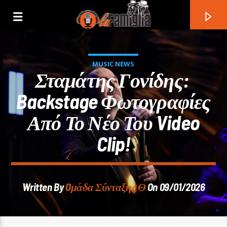
MUSIC NEWS
Σταμάτης Γονίδης:
Backstage Φωτογραφίες
Από Το Νέο Του Video
Clip!
Written By
Oμάδα Σύνταξης Θ
On 09/01/2026
Current Track
Title
Artist