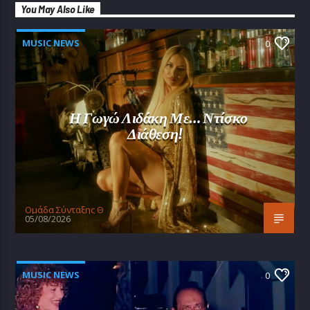
You May Also Like
MUSIC NEWS
0
Η Γωγώ Λιδάκη Με… Ντίσκο
Διάθεση!
Oμάδα Σύνταξης Θ
05/08/2026
MUSIC NEWS
0