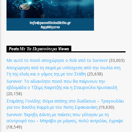
Posts Με Τα Περισσότερα Views
Με αυτό το ποσό αποχώρησε ο Rob από το Survivor
(33,003)
Αποχώρηση από τη σειρά με υπόσχεση από την Ιουλία στη
Γη της ελιάς και ο γάμος της με τον Στάθη
(25,638)
Survivor: Το αδιανόητο ποσό που θα παίρνουν την
εβδομάδα ο Τζέιμς Καφετζής και η Σταυρούλα Χρυσαειδή
(20,158)
Σταμάτης Γονίδης: Θύμα απάτης στο διαδίκτυο – Τραγουδάει
για τον Βασίλη Καρρά με τον Νοτη Σφακιανάκη
(19,630)
Survivor: Έκρηξη Δάντη με παίκτες που γέλαγαν με τη
σύντροφό του – Μπράβο ρε μάγκες, πολύ αντριλίκι, έγραψε
(18,549)