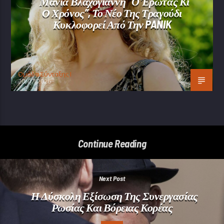
Μάνια Βλαχογιάννη “Ο Έρωτας Κι
Ο Χρόνος”, Το Νέο Της Τραγούδι
Κυκλοφορεί Από Την PANIK
Oμάδα Σύνταξης Ι
20/07/2026
Continue Reading
Next Post
Η Δύσκολη Εξίσωση Της Συνεργασίας
Ρωσίας Και Βόρειας Κορέας