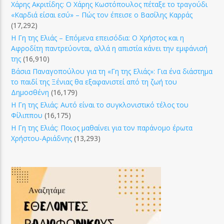
Χάρης Ακριτίδης: Ο Χάρης Κωστόπουλος πέταξε το τραγούδι
«Καρδιά είσαι εσύ» – Πώς τον έπεισε ο Βασίλης Καρράς
(17,292)
Η Γη της Ελιάς – Επόμενα επεισόδια: Ο Χρήστος και η
Αφροδίτη παντρεύονται, αλλά η απιστία κάνει την εμφάνισή
της
(16,910)
Βάσια Παναγοπούλου για τη «Γη της Ελιάς»: Για ένα διάστημα
το παιδί της Ξένιας θα εξαφανιστεί από τη ζωή του
Δημοσθένη
(16,179)
Η Γη της Ελιάς: Αυτό είναι το συγκλονιστικό τέλος του
Φίλιππου
(16,175)
Η Γη της Ελιάς: Ποιος μαθαίνει για τον παράνομο έρωτα
Χρήστου-Αριάδνης
(13,293)