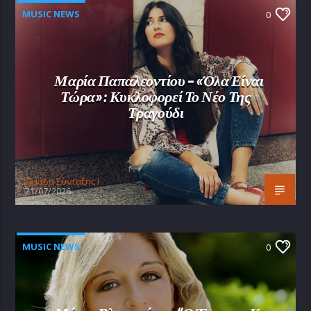
MUSIC NEWS
0
Μαρία Παπαλεοντίου – «Όλα Είναι
Τώρα»: Κυκλοφορεί Το Νέο Της
Τραγούδι
Oμάδα Σύνταξης Ι
21/07/2026
MUSIC NEWS
0