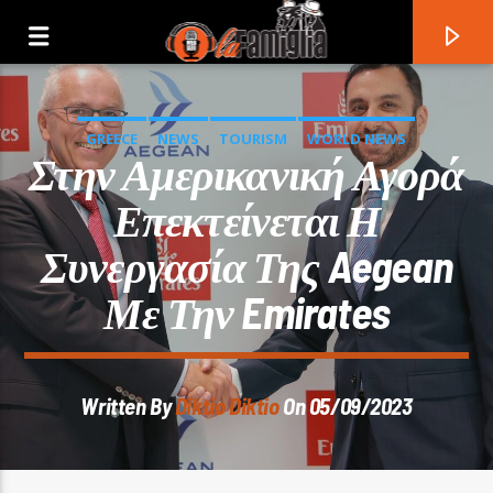
GREECE
NEWS
TOURISM
WORLD NEWS
Στην Αμερικανική Αγορά
Επεκτείνεται Η
Συνεργασία Της Aegean
Με Την Emirates
Written By
Diktio Diktio
On 05/09/2023
Current Track
Title
Artist