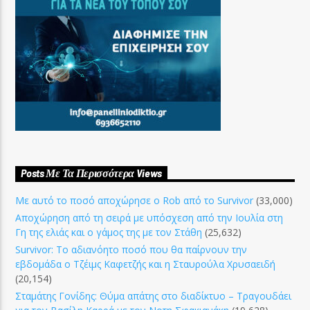
Posts Με Τα Περισσότερα Views
Με αυτό το ποσό αποχώρησε ο Rob από το Survivor
(33,000)
Αποχώρηση από τη σειρά με υπόσχεση από την Ιουλία στη
Γη της ελιάς και ο γάμος της με τον Στάθη
(25,632)
Survivor: Το αδιανόητο ποσό που θα παίρνουν την
εβδομάδα ο Τζέιμς Καφετζής και η Σταυρούλα Χρυσαειδή
(20,154)
Σταμάτης Γονίδης: Θύμα απάτης στο διαδίκτυο – Τραγουδάει