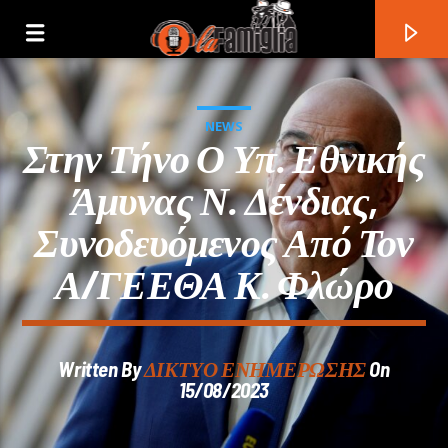
NEWS
Στην Τήνο Ο Υπ. Εθνικής
Άμυνας Ν. Δένδιας,
Συνοδευόμενος Από Τον
Α/ΓΕΕΘΑ Κ. Φλώρο
Written By
ΔΙΚΤΥΟ ΕΝΗΜΕΡΩΣΗΣ
On
Current Track
15/08/2023
Title
Artist