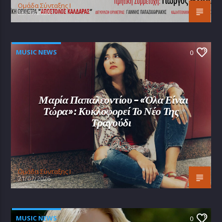
Oμάδα Σύνταξης Ι
25/07/2026
MUSIC NEWS
0
Μαρία Παπαλεοντίου – «Όλα Είναι
Τώρα»: Κυκλοφορεί Το Νέο Της
Τραγούδι
Oμάδα Σύνταξης Ι
21/07/2026
MUSIC NEWS
0