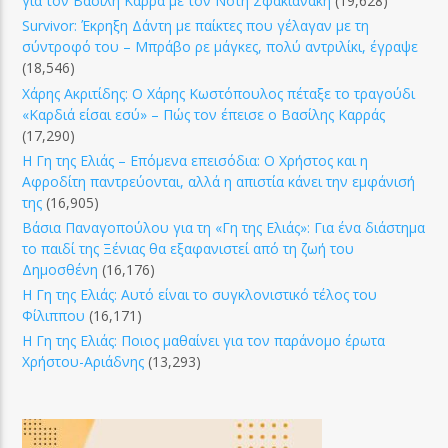
για τον Βασίλη Καρρά με τον Νοτη Σφακιανάκη
(19,628)
Survivor: Έκρηξη Δάντη με παίκτες που γέλαγαν με τη
σύντροφό του – Μπράβο ρε μάγκες, πολύ αντριλίκι, έγραψε
(18,546)
Χάρης Ακριτίδης: Ο Χάρης Κωστόπουλος πέταξε το τραγούδι
«Καρδιά είσαι εσύ» – Πώς τον έπεισε ο Βασίλης Καρράς
(17,290)
Η Γη της Ελιάς – Επόμενα επεισόδια: Ο Χρήστος και η
Αφροδίτη παντρεύονται, αλλά η απιστία κάνει την εμφάνισή
της
(16,905)
Βάσια Παναγοπούλου για τη «Γη της Ελιάς»: Για ένα διάστημα
το παιδί της Ξένιας θα εξαφανιστεί από τη ζωή του
Δημοσθένη
(16,176)
Η Γη της Ελιάς: Αυτό είναι το συγκλονιστικό τέλος του
Φίλιππου
(16,171)
Η Γη της Ελιάς: Ποιος μαθαίνει για τον παράνομο έρωτα
Χρήστου-Αριάδνης
(13,293)