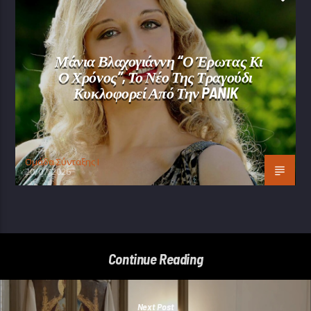
Μάνια Βλαχογιάννη “Ο Έρωτας Κι
Ο Χρόνος”, Το Νέο Της Τραγούδι
Κυκλοφορεί Από Την PANIK
Oμάδα Σύνταξης Ι
20/07/2026
Continue Reading
Next Post