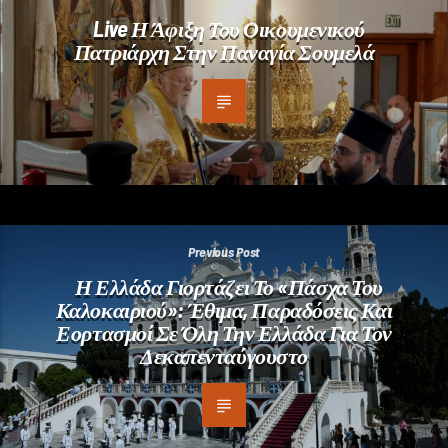
Live Η Άφιξη Του Οικουμενικού
Πατριάρχη Στην Παναγία Σουμελά
Previous Post
Η Ελλάδα Γιορτάζει Το «Πάσχα Του
Καλοκαιριού»: Έθιμα, Παραδόσεις Και
Εορτασμοί Σε Όλη Την Ελλάδα Για Τον
Δεκαπενταύγουστο