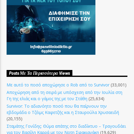
Posts Με Τα Περισσότερα Views
Με αυτό το ποσό αποχώρησε ο Rob από το Survivor
(33,001)
Αποχώρηση από τη σειρά με υπόσχεση από την Ιουλία στη
Γη της ελιάς και ο γάμος της με τον Στάθη
(25,634)
Survivor: Το αδιανόητο ποσό που θα παίρνουν την
εβδομάδα ο Τζέιμς Καφετζής και η Σταυρούλα Χρυσαειδή
(20,155)
Σταμάτης Γονίδης: Θύμα απάτης στο διαδίκτυο – Τραγουδάει
για τον Βασίλη Καρρά με τον Νοτη Σφακιανάκη
(19,629)