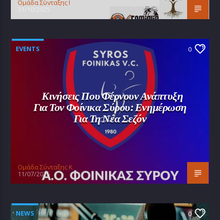
Oμάδα Σύνταξης Ι
31/10/2025
EVENTS
0
Κινήσεις Που Φέρνουν Ανάπτυξη
Για Τον Φοίνικα Σύρου: Ενημέρωση
Για Τη Νέα Σεζόν
Oμάδα Σύνταξης Κ
11/07/2025
NEWS
0