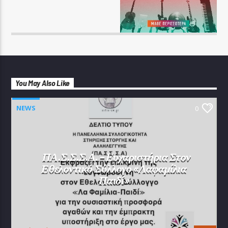
You May Also Like
NEWS
0
ΠΑ.Σ.Σ.Σ.Α. – Ευχαριστήρια Στον
Εθελοντικό Σύλλογο «Λαφαμίλια
Παιδί»