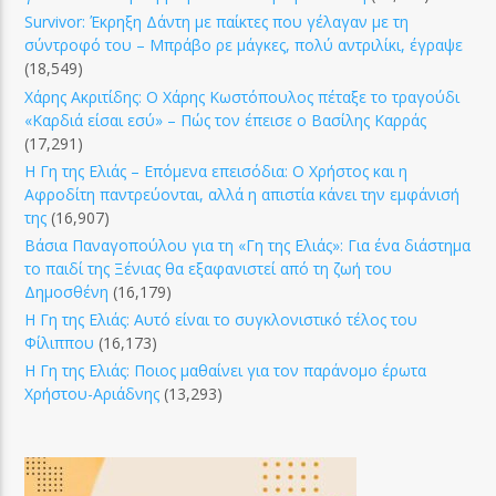
Survivor: Έκρηξη Δάντη με παίκτες που γέλαγαν με τη
σύντροφό του – Μπράβο ρε μάγκες, πολύ αντριλίκι, έγραψε
(18,549)
Χάρης Ακριτίδης: Ο Χάρης Κωστόπουλος πέταξε το τραγούδι
«Καρδιά είσαι εσύ» – Πώς τον έπεισε ο Βασίλης Καρράς
(17,291)
Η Γη της Ελιάς – Επόμενα επεισόδια: Ο Χρήστος και η
Αφροδίτη παντρεύονται, αλλά η απιστία κάνει την εμφάνισή
της
(16,907)
Βάσια Παναγοπούλου για τη «Γη της Ελιάς»: Για ένα διάστημα
το παιδί της Ξένιας θα εξαφανιστεί από τη ζωή του
Δημοσθένη
(16,179)
Η Γη της Ελιάς: Αυτό είναι το συγκλονιστικό τέλος του
Φίλιππου
(16,173)
Η Γη της Ελιάς: Ποιος μαθαίνει για τον παράνομο έρωτα
Χρήστου-Αριάδνης
(13,293)