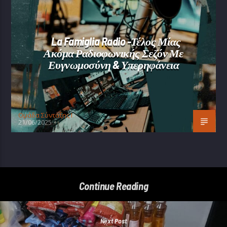
La Famiglia Radio -Τέλος Μίας
Ακόμα Ραδιοφωνικής Σεζόν Με
Ευγνωμοσύνη & Υπερηφάνεια
Oμάδα Σύνταξης Ι
21/06/2025
Continue Reading
Next Post