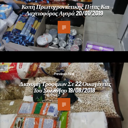
Κοπή Πρωτοχρονιάτικης Πίτας Και
Λαχειοφόρος Αγορά 20/01/2019
Previous Post
Διανομή Τροφίμων Σε 22 Οικογένειες
Του Συλλόγου 19/08/2018