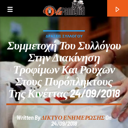
ΔΡΑΣΕΙΣ ΣΥΛΛΟΓΟΥ
Συμμετοχή Του Συλλόγου
Στην Διακίνηση
Τροφίμων Και Ρούχων
Στους Πυρόπληκτους
Της Κινέττας 24/09/2018
Current Track
Written By
ΔΙΚΤΥΟ ΕΝΗΜΕΡΩΣΗΣ
On
Title
24/09/2018
Artist