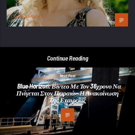
Oμάδα Σύνταξης Ι
20/07/2026
Continue Reading
Next Post
Blue Horizon: Βίντεο Με Τον 36χρονο Να
Πνίγεται Στον Πειραιά – Η Ανακοίνωση
Της Εταιρείας