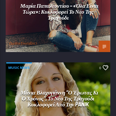
Μαρία Παπαλεοντίου – «Όλα Είναι
Τώρα»: Κυκλοφορεί Το Νέο Της
Τραγούδι
Oμάδα Σύνταξης Ι
21/07/2026
MUSIC NEWS
0
Μάνια Βλαχογιάννη “Ο Έρωτας Κι
Ο Χρόνος”, Το Νέο Της Τραγούδι
Κυκλοφορεί Από Την PANIK