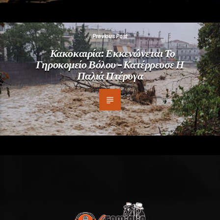
Previous Post
Κακοκαιρία: Εκκενώνεται Το
Γηροκομείο Βόλου – Κατέρρευσε Η
Παλιά Πτέρυγα