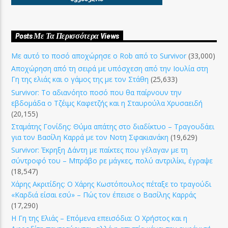
Posts Με Τα Περισσότερα Views
Με αυτό το ποσό αποχώρησε ο Rob από το Survivor
(33,000)
Αποχώρηση από τη σειρά με υπόσχεση από την Ιουλία στη
Γη της ελιάς και ο γάμος της με τον Στάθη
(25,633)
Survivor: Το αδιανόητο ποσό που θα παίρνουν την
εβδομάδα ο Τζέιμς Καφετζής και η Σταυρούλα Χρυσαειδή
(20,155)
Σταμάτης Γονίδης: Θύμα απάτης στο διαδίκτυο – Τραγουδάει
για τον Βασίλη Καρρά με τον Νοτη Σφακιανάκη
(19,629)
Survivor: Έκρηξη Δάντη με παίκτες που γέλαγαν με τη
σύντροφό του – Μπράβο ρε μάγκες, πολύ αντριλίκι, έγραψε
(18,547)
Χάρης Ακριτίδης: Ο Χάρης Κωστόπουλος πέταξε το τραγούδι
«Καρδιά είσαι εσύ» – Πώς τον έπεισε ο Βασίλης Καρράς
(17,290)
Η Γη της Ελιάς – Επόμενα επεισόδια: Ο Χρήστος και η