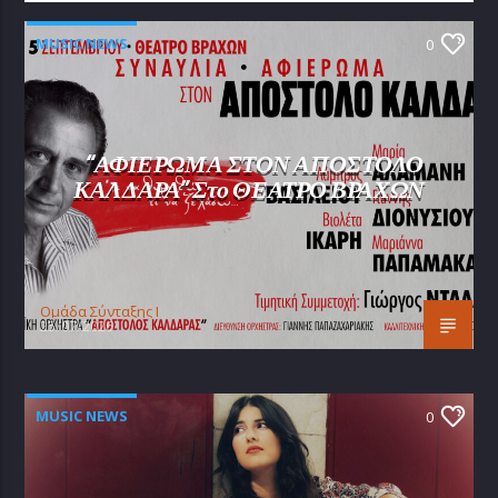
MUSIC NEWS
0
“ΑΦΙΕΡΩΜΑ ΣΤΟΝ ΑΠΟΣΤΟΛΟ
ΚΑΛΔΑΡΑ” Στο ΘΕΑΤΡΟ ΒΡΑΧΩΝ
Oμάδα Σύνταξης Ι
25/07/2026
MUSIC NEWS
0