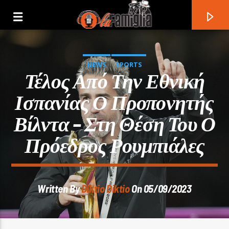
NEWS
SPORTS
Τέλος Από Την Εθνική
Ισπανίας Ο Προπονητής
Βίλντα – Στη Θέση Του Ο
Πρόεδρος Ρουμπιάλες
Written By
Diktio Diktio
On 05/09/2023
Current Track
Title
Artist