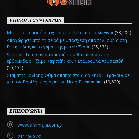
ΕΠΙΛΟΓΗ ΣΥΝΤΑΚΤΩΝ
Με αυτό το ποσό αποχώρησε ο Rob από το Survivor
(33,000)
Αποχώρηση από τη σειρά με υπόσχεση από την Ιουλία στη
Γη της ελιάς και ο γάμος της με τον Στάθη
(25,633)
Survivor: Το αδιανόητο ποσό που θα παίρνουν την
εβδομάδα ο Τζέιμς Καφετζής και η Σταυρούλα Χρυσαειδή
(20,155)
Σταμάτης Γονίδης: Θύμα απάτης στο διαδίκτυο – Τραγουδάει
για τον Βασίλη Καρρά με τον Νοτη Σφακιανάκη
(19,629)
ΕΠΙΚΟΙΝΩΝΙΑ
www.lafamiglia.com.gr
2114060782