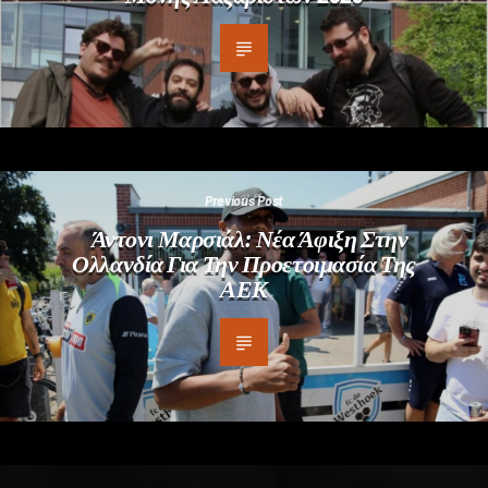
Previous Post
Άντονι Μαρσιάλ: Νέα Άφιξη Στην
Ολλανδία Για Την Προετοιμασία Της
ΑΕΚ