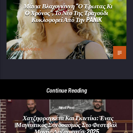
Μάνια Βλαχογιάννη “Ο Έρωτας Κι
Ο Χρόνος”, Το Νέο Της Τραγούδι
Κυκλοφορεί Από Την PANIK
Oμάδα Σύνταξης Ι
20/07/2026
Continue Reading
Next Post
Χατζηφραγκέτα Και Γκιντίκι: Ένας
Μαγευτικός Συνδυασμός Στο Φεστιβάλ
Μονής Λαζαριστών 2025