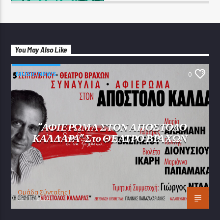
You May Also Like
MUSIC NEWS
0
“ΑΦΙΕΡΩΜΑ ΣΤΟΝ ΑΠΟΣΤΟΛΟ
ΚΑΛΔΑΡΑ” Στο ΘΕΑΤΡΟ ΒΡΑΧΩΝ
Oμάδα Σύνταξης Ι
25/07/2026