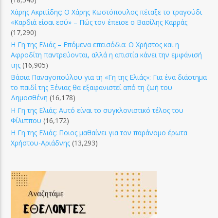
Χάρης Ακριτίδης: Ο Χάρης Κωστόπουλος πέταξε το τραγούδι
«Καρδιά είσαι εσύ» – Πώς τον έπεισε ο Βασίλης Καρράς
(17,290)
Η Γη της Ελιάς – Επόμενα επεισόδια: Ο Χρήστος και η
Αφροδίτη παντρεύονται, αλλά η απιστία κάνει την εμφάνισή
της
(16,905)
Βάσια Παναγοπούλου για τη «Γη της Ελιάς»: Για ένα διάστημα
το παιδί της Ξένιας θα εξαφανιστεί από τη ζωή του
Δημοσθένη
(16,178)
Η Γη της Ελιάς: Αυτό είναι το συγκλονιστικό τέλος του
Φίλιππου
(16,172)
Η Γη της Ελιάς: Ποιος μαθαίνει για τον παράνομο έρωτα
Χρήστου-Αριάδνης
(13,293)