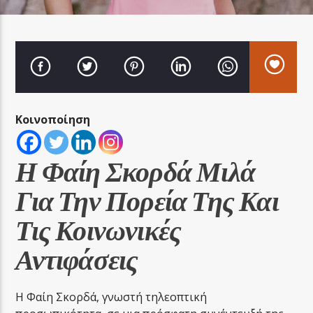
LA FAMIGLIA RADIO
Κοινοποίηση
LA FAMIGLIA ΝΗΣΙΩΤΙΚΑ
Η Φαίη Σκορδά Μιλά
Για Την Πορεία Της Και
Τις Κοινωνικές
Αντιφάσεις
Η Φαίη Σκορδά, γνωστή τηλεοπτική