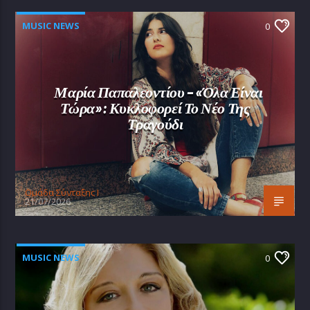
MUSIC NEWS
0
Μαρία Παπαλεοντίου – «Όλα Είναι
Τώρα»: Κυκλοφορεί Το Νέο Της
Τραγούδι
Oμάδα Σύνταξης Ι
21/07/2026
MUSIC NEWS
0