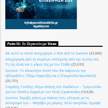
Posts Με Τα Περισσότερα Views
Με αυτό το ποσό αποχώρησε ο Rob από το Survivor
(33,000)
Αποχώρηση από τη σειρά με υπόσχεση από την Ιουλία στη
Γη της ελιάς και ο γάμος της με τον Στάθη
(25,633)
Survivor: Το αδιανόητο ποσό που θα παίρνουν την
εβδομάδα ο Τζέιμς Καφετζής και η Σταυρούλα Χρυσαειδή
(20,155)
Σταμάτης Γονίδης: Θύμα απάτης στο διαδίκτυο – Τραγουδάει
για τον Βασίλη Καρρά με τον Νοτη Σφακιανάκη
(19,628)
Survivor: Έκρηξη Δάντη με παίκτες που γέλαγαν με τη
σύντροφό του – Μπράβο ρε μάγκες, πολύ αντριλίκι, έγραψε
(18,546)