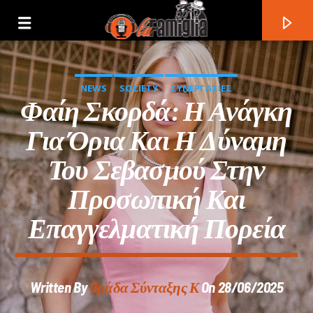
NEWS
SOCIETY
ΣΥΝΕΡΓΑΣΙΕΣ
Φαίη Σκορδά: Η Ανάγκη
Για Όρια Και Η Δύναμη
Του Σεβασμού Στην
Προσωπική Και
Επαγγελματική Πορεία
Current Track
Written By
Oμάδα Σύνταξης Κ
On 28/06/2025
Title
Artist