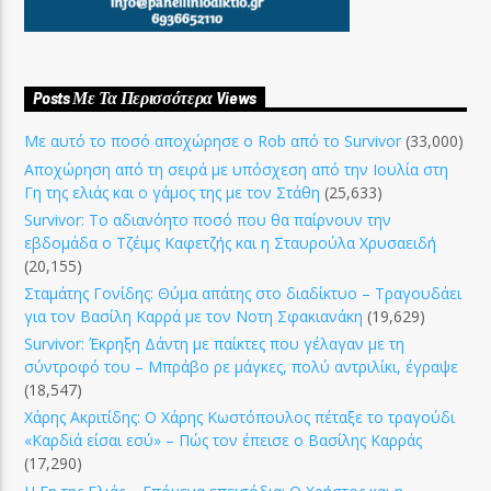
Posts Με Τα Περισσότερα Views
Με αυτό το ποσό αποχώρησε ο Rob από το Survivor
(33,000)
Αποχώρηση από τη σειρά με υπόσχεση από την Ιουλία στη
Γη της ελιάς και ο γάμος της με τον Στάθη
(25,633)
Survivor: Το αδιανόητο ποσό που θα παίρνουν την
εβδομάδα ο Τζέιμς Καφετζής και η Σταυρούλα Χρυσαειδή
(20,155)
Σταμάτης Γονίδης: Θύμα απάτης στο διαδίκτυο – Τραγουδάει
για τον Βασίλη Καρρά με τον Νοτη Σφακιανάκη
(19,629)
Survivor: Έκρηξη Δάντη με παίκτες που γέλαγαν με τη
σύντροφό του – Μπράβο ρε μάγκες, πολύ αντριλίκι, έγραψε
(18,547)
Χάρης Ακριτίδης: Ο Χάρης Κωστόπουλος πέταξε το τραγούδι
«Καρδιά είσαι εσύ» – Πώς τον έπεισε ο Βασίλης Καρράς
(17,290)