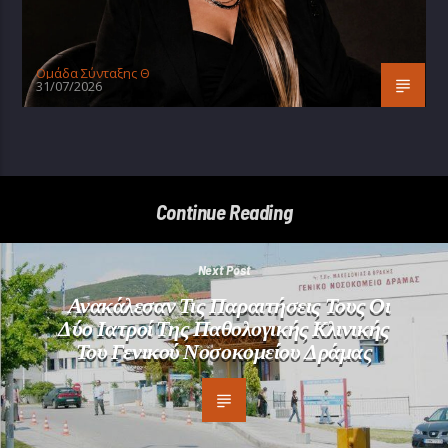
Oμάδα Σύνταξης Θ
31/07/2026
Continue Reading
Next Post
Ανακάλεσαν Τις Παραιτήσεις Τους Οι
Δύο Ιατροί Της Παθολογικής Κλινικής
Του Γενικού Νοσοκομείου Δράμας