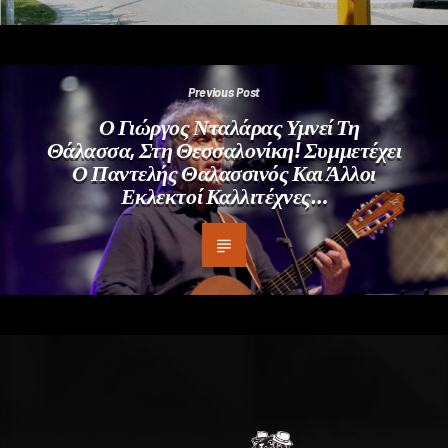
Previous Post
Ο Γιώργος Νταλάρας Υμνεί Τη
Θάλασσα, Στη Θεσσαλονίκη! Συμμετέχει
Ο Παντελής Θαλασσινός Και Άλλοι
Εκλεκτοί Καλλιτέχνες…