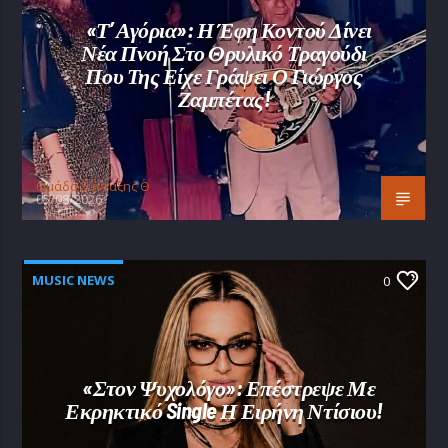
«Τ’ Αγόρια»: Η Έφη Κοντού Δίνει
Νέα Πνοή Στο Θρυλικό Τραγούδι
Που Της Είχε Γράψει Ο Γιώργος
Ζαμπέτας!
Oμάδα Σύνταξης Θ
05/08/2026
MUSIC NEWS
0
«Στον Ψυχολόγο»: Επέστρεψε Με
Εκρηκτικό Single Η Ειρήνη Ντίσιου!