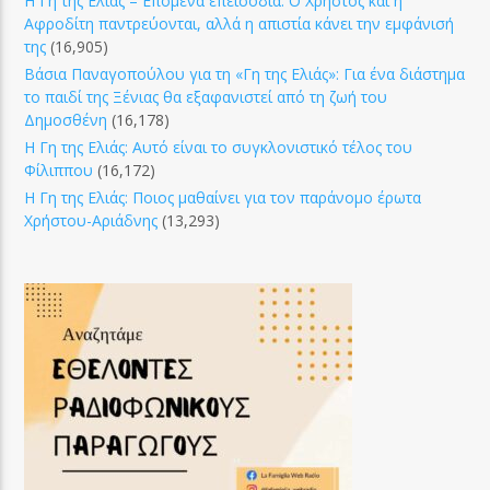
Η Γη της Ελιάς – Επόμενα επεισόδια: Ο Χρήστος και η
Αφροδίτη παντρεύονται, αλλά η απιστία κάνει την εμφάνισή
της
(16,905)
Βάσια Παναγοπούλου για τη «Γη της Ελιάς»: Για ένα διάστημα
το παιδί της Ξένιας θα εξαφανιστεί από τη ζωή του
Δημοσθένη
(16,178)
Η Γη της Ελιάς: Αυτό είναι το συγκλονιστικό τέλος του
Φίλιππου
(16,172)
Η Γη της Ελιάς: Ποιος μαθαίνει για τον παράνομο έρωτα
Χρήστου-Αριάδνης
(13,293)