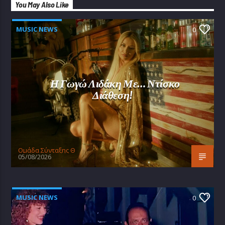
You May Also Like
MUSIC NEWS
0
Η Γωγώ Λιδάκη Με… Ντίσκο
Διάθεση!
Oμάδα Σύνταξης Θ
05/08/2026
MUSIC NEWS
0