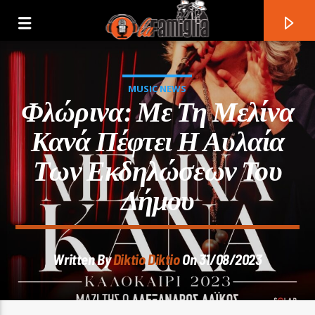
MUSIC NEWS
Φλώρινα: Με Τη Μελίνα
Κανά Πέφτει Η Αυλαία
Των Εκδηλώσεων Του
Δήμου
Written By
Diktio Diktio
On 31/08/2023
Current Track
Title
Artist