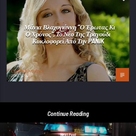
Μάνια Βλαχογιάννη “Ο Έρωτας Κι
Ο Χρόνος”, Το Νέο Της Τραγούδι
Κυκλοφορεί Από Την PANIK
Oμάδα Σύνταξης Ι
20/07/2026
Continue Reading
Next Post