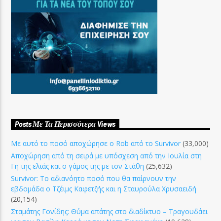
Posts Με Τα Περισσότερα Views
Με αυτό το ποσό αποχώρησε ο Rob από το Survivor
(33,000)
Αποχώρηση από τη σειρά με υπόσχεση από την Ιουλία στη
Γη της ελιάς και ο γάμος της με τον Στάθη
(25,632)
Survivor: Το αδιανόητο ποσό που θα παίρνουν την
εβδομάδα ο Τζέιμς Καφετζής και η Σταυρούλα Χρυσαειδή
(20,154)
Σταμάτης Γονίδης: Θύμα απάτης στο διαδίκτυο – Τραγουδάει