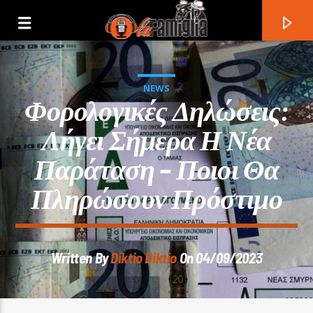
NEWS
Φορολογικές Δηλώσεις:
Λήγει Σήμερα Η Νέα
Παράταση – Ποιοι Θα
Πληρώσουν Πρόστιμο
Written By
Diktio Diktio
On 04/09/2023
Current Track
Title
Artist