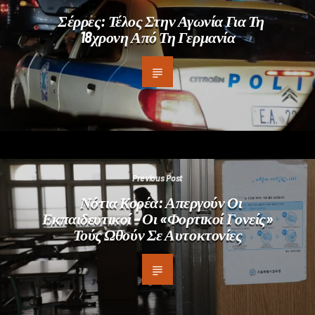
Σέρρες: Τέλος Στην Αγωνία Για Τη
18χρονη Από Τη Γερμανία
Previous Post
Νότια Κορέα: Απεργούν Οι
Εκπαιδευτικοί – Οι «φορτικοί Γονείς»
Τούς Ωθούν Σε Αυτοκτονίες