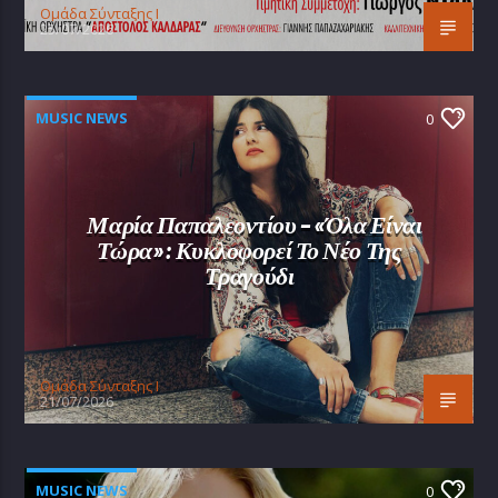
Oμάδα Σύνταξης Ι
25/07/2026
MUSIC NEWS
0
Μαρία Παπαλεοντίου – «Όλα Είναι
Τώρα»: Κυκλοφορεί Το Νέο Της
Τραγούδι
Oμάδα Σύνταξης Ι
21/07/2026
MUSIC NEWS
0