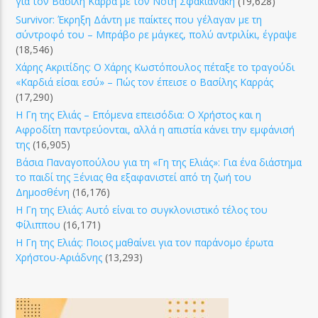
για τον Βασίλη Καρρά με τον Νοτη Σφακιανάκη
(19,628)
Survivor: Έκρηξη Δάντη με παίκτες που γέλαγαν με τη
σύντροφό του – Μπράβο ρε μάγκες, πολύ αντριλίκι, έγραψε
(18,546)
Χάρης Ακριτίδης: Ο Χάρης Κωστόπουλος πέταξε το τραγούδι
«Καρδιά είσαι εσύ» – Πώς τον έπεισε ο Βασίλης Καρράς
(17,290)
Η Γη της Ελιάς – Επόμενα επεισόδια: Ο Χρήστος και η
Αφροδίτη παντρεύονται, αλλά η απιστία κάνει την εμφάνισή
της
(16,905)
Βάσια Παναγοπούλου για τη «Γη της Ελιάς»: Για ένα διάστημα
το παιδί της Ξένιας θα εξαφανιστεί από τη ζωή του
Δημοσθένη
(16,176)
Η Γη της Ελιάς: Αυτό είναι το συγκλονιστικό τέλος του
Φίλιππου
(16,171)
Η Γη της Ελιάς: Ποιος μαθαίνει για τον παράνομο έρωτα
Χρήστου-Αριάδνης
(13,293)