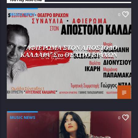
MUSIC NEWS
0
“ΑΦΙΕΡΩΜΑ ΣΤΟΝ ΑΠΟΣΤΟΛΟ
ΚΑΛΔΑΡΑ” Στο ΘΕΑΤΡΟ ΒΡΑΧΩΝ
Oμάδα Σύνταξης Ι
25/07/2026
MUSIC NEWS
0