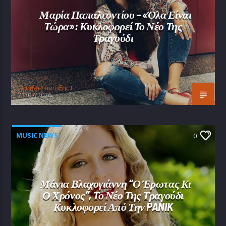
Μαρία Παπαλεοντίου – «Όλα Είναι
Τώρα»: Κυκλοφορεί Το Νέο Της
Τραγούδι
Oμάδα Σύνταξης Ι
21/07/2026
MUSIC NEWS
0
Μάνια Βλαχογιάννη “Ο Έρωτας Κι
Ο Χρόνος”, Το Νέο Της Τραγούδι
Κυκλοφορεί Από Την PANIK