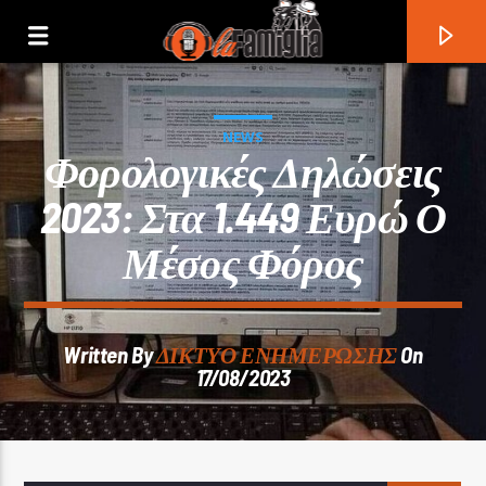
NEWS
Φορολογικές Δηλώσεις
2023: Στα 1.449 Ευρώ Ο
Μέσος Φόρος
Written By
ΔΙΚΤΥΟ ΕΝΗΜΕΡΩΣΗΣ
On
17/08/2023
Current Track
Title
Artist