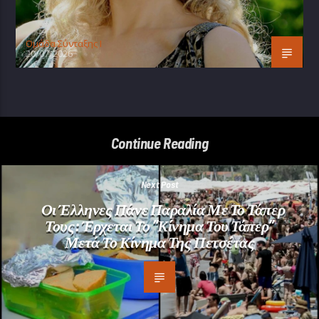
Oμάδα Σύνταξης Ι
20/07/2026
Continue Reading
Next Post
Οι Έλληνες Πάνε Παραλία Με Το Τάπερ
Τους: Έρχεται Το “κίνημα Του Τάπερ”
Μετά Το Κίνημα Της Πετσέτας