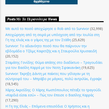
Posts Με Τα Περισσότερα Views
Με αυτό το ποσό αποχώρησε ο Rob από το Survivor
(32,998)
Αποχώρηση από τη σειρά με υπόσχεση από την Ιουλία στη
Γη της ελιάς και ο γάμος της με τον Στάθη
(25,629)
Survivor: Το αδιανόητο ποσό που θα παίρνουν την
εβδομάδα ο Τζέιμς Καφετζής και η Σταυρούλα Χρυσαειδή
(20,152)
Σταμάτης Γονίδης: Θύμα απάτης στο διαδίκτυο – Τραγουδάει
για τον Βασίλη Καρρά με τον Νοτη Σφακιανάκη
(19,625)
Survivor: Έκρηξη Δάντη με παίκτες που γέλαγαν με τη
σύντροφό του – Μπράβο ρε μάγκες, πολύ αντριλίκι, έγραψε
(18,545)
Χάρης Ακριτίδης: Ο Χάρης Κωστόπουλος πέταξε το τραγούδι
«Καρδιά είσαι εσύ» – Πώς τον έπεισε ο Βασίλης Καρράς
(17,290)
Η Γη της Ελιάς – Επόμενα επεισόδια: Ο Χρήστος και η