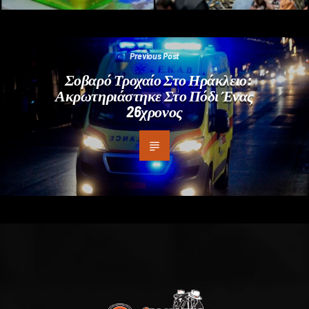
Previous Post
Σοβαρό Τροχαίο Στο Ηράκλειο:
Ακρωτηριάστηκε Στο Πόδι Ένας
26χρονος