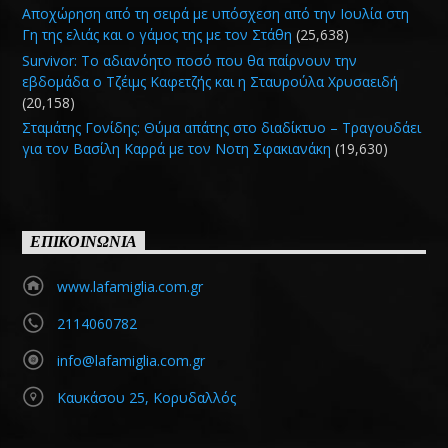
Αποχώρηση από τη σειρά με υπόσχεση από την Ιουλία στη
Γη της ελιάς και ο γάμος της με τον Στάθη
(25,638)
Survivor: Το αδιανόητο ποσό που θα παίρνουν την
εβδομάδα ο Τζέιμς Καφετζής και η Σταυρούλα Χρυσαειδή
(20,158)
Σταμάτης Γονίδης: Θύμα απάτης στο διαδίκτυο – Τραγουδάει
για τον Βασίλη Καρρά με τον Νοτη Σφακιανάκη
(19,630)
ΕΠΙΚΟΙΝΩΝΙΑ
www.lafamiglia.com.gr
2114060782
info@lafamiglia.com.gr
Καυκάσου 25, Κορυδαλλός