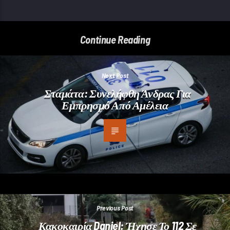
Continue Reading
Next Post
Σταμάτα: Συνελήφθη Άνδρας Για
Εμπρησμό Από Αμέλεια
Previous Post
Κακοκαιρία Daniel: Ήχησε Το 112 Σε