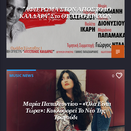
“ΑΦΙΕΡΩΜΑ ΣΤΟΝ ΑΠΟΣΤΟΛΟ
ΚΑΛΔΑΡΑ” Στο ΘΕΑΤΡΟ ΒΡΑΧΩΝ
Oμάδα Σύνταξης Ι
25/07/2026
MUSIC NEWS
0
Μαρία Παπαλεοντίου – «Όλα Είναι
Τώρα»: Κυκλοφορεί Το Νέο Της
Τραγούδι