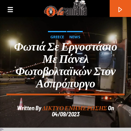
GREECE
NEWS
Φωτιά Σε Εργοστάσιο
Με Πάνελ
Φωτοβολταϊκών Στον
Ασπρόπυργο
Written By
ΔΙΚΤΥΟ ΕΝΗΜΕΡΩΣΗΣ
On
Current Track
04/09/2023
Title
Artist