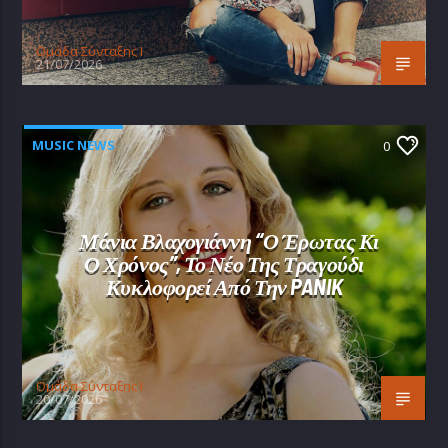
Oμάδα Σύνταξης Ι
21/07/2026
MUSIC NEWS
0
Μάνια Βλαχογιάννη “Ο Έρωτας Κι
Ο Χρόνος”, Το Νέο Της Τραγούδι
Κυκλοφορεί Από Την PANIK
Oμάδα Σύνταξης Ι
20/07/2026