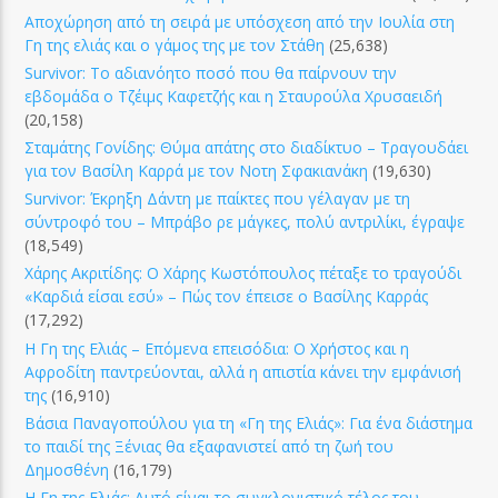
Αποχώρηση από τη σειρά με υπόσχεση από την Ιουλία στη
Γη της ελιάς και ο γάμος της με τον Στάθη
(25,638)
Survivor: Το αδιανόητο ποσό που θα παίρνουν την
εβδομάδα ο Τζέιμς Καφετζής και η Σταυρούλα Χρυσαειδή
(20,158)
Σταμάτης Γονίδης: Θύμα απάτης στο διαδίκτυο – Τραγουδάει
για τον Βασίλη Καρρά με τον Νοτη Σφακιανάκη
(19,630)
Survivor: Έκρηξη Δάντη με παίκτες που γέλαγαν με τη
σύντροφό του – Μπράβο ρε μάγκες, πολύ αντριλίκι, έγραψε
(18,549)
Χάρης Ακριτίδης: Ο Χάρης Κωστόπουλος πέταξε το τραγούδι
«Καρδιά είσαι εσύ» – Πώς τον έπεισε ο Βασίλης Καρράς
(17,292)
Η Γη της Ελιάς – Επόμενα επεισόδια: Ο Χρήστος και η
Αφροδίτη παντρεύονται, αλλά η απιστία κάνει την εμφάνισή
της
(16,910)
Βάσια Παναγοπούλου για τη «Γη της Ελιάς»: Για ένα διάστημα
το παιδί της Ξένιας θα εξαφανιστεί από τη ζωή του
Δημοσθένη
(16,179)
Η Γη της Ελιάς: Αυτό είναι το συγκλονιστικό τέλος του