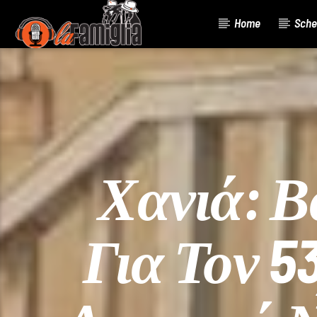
Home
Sche
Current Track
Title
Artist
Χανιά: Β
Για Τον 5