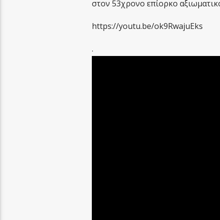
στον 53χρονο επίορκο αξιωματικό.
https://youtu.be/ok9RwajuEks
.