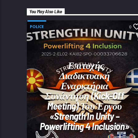
You May Also Like
POLICE
0
Επιτυχής
Διαδικτυακή
Εναρκτήρια
Συνάντηση (Kick-Off
Meeting) Του Έργου
«Strength In Unity –
Powerlifting 4 Inclusion»