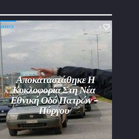
GREECE
0
Αποκαταστάθηκε Η
Κυκλοφορία Στη Νέα
Εθνική Οδό Πατρών –
Πύργου