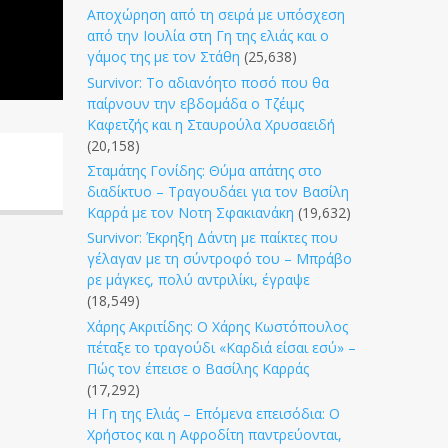
Αποχώρηση από τη σειρά με υπόσχεση
από την Ιουλία στη Γη της ελιάς και ο
γάμος της με τον Στάθη
(25,638)
Survivor: Το αδιανόητο ποσό που θα
παίρνουν την εβδομάδα ο Τζέιμς
Καφετζής και η Σταυρούλα Χρυσαειδή
(20,158)
Σταμάτης Γονίδης: Θύμα απάτης στο
διαδίκτυο – Τραγουδάει για τον Βασίλη
Καρρά με τον Νοτη Σφακιανάκη
(19,632)
Survivor: Έκρηξη Δάντη με παίκτες που
γέλαγαν με τη σύντροφό του – Μπράβο
ρε μάγκες, πολύ αντριλίκι, έγραψε
(18,549)
Χάρης Ακριτίδης: Ο Χάρης Κωστόπουλος
πέταξε το τραγούδι «Καρδιά είσαι εσύ» –
Πώς τον έπεισε ο Βασίλης Καρράς
(17,292)
Η Γη της Ελιάς – Επόμενα επεισόδια: Ο
Χρήστος και η Αφροδίτη παντρεύονται,