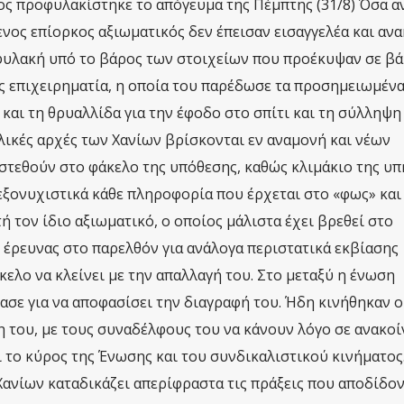
ος προφυλακίστηκε το απόγευμα της Πέμπτης (31/8) Όσα α
νος επίορκος αξιωματικός δεν έπεισαν εισαγγελέα και ανα
 φυλακή υπό το βάρος των στοιχείων που προέκυψαν σε β
ας επιχειρηματία, η οποία του παρέδωσε τα προσημειωμέν
και τη θρυαλλίδα για την έφοδο στο σπίτι και τη σύλληψη
γελικές αρχές των Χανίων βρίσκονται εν αναμονή και νέων
στεθούν στο φάκελο της υπόθεσης, καθώς κλιμάκιο της υπ
ξονυχιστικά κάθε πληροφορία που έρχεται στο «φως» και 
 τον ίδιο αξιωματικό, ο οποίος μάλιστα έχει βρεθεί στο
 έρευνας στο παρελθόν για ανάλογα περιστατικά εκβίασης
ελο να κλείνει με την απαλλαγή του. Στο μεταξύ η ένωση
ε για να αποφασίσει την διαγραφή του. Ήδη κινήθηκαν ο
ση του, με τους συναδέλφους του να κάνουν λόγο σε ανακο
 το κύρος της Ένωσης και του συνδικαλιστικού κινήματος
νίων καταδικάζει απερίφραστα τις πράξεις που αποδίδον