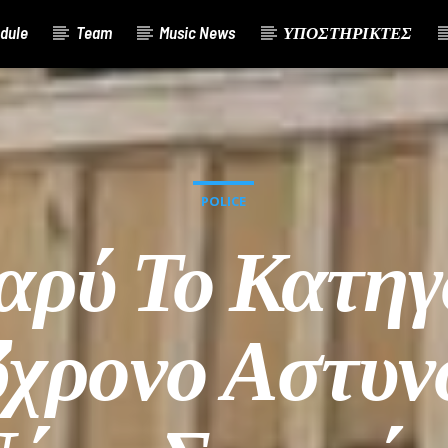
dule
Team
Music News
ΥΠΟΣΤΗΡΙΚΤΕΣ
POLICE
αρύ Το Κατη
3χρονο Αστυν