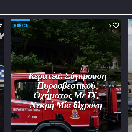
GREECE
0
Κερατέα: Σύγκρουση
Πυροσβεστικού
Οχήματος Με ΙΧ,
Νεκρή Μία 61χρονη