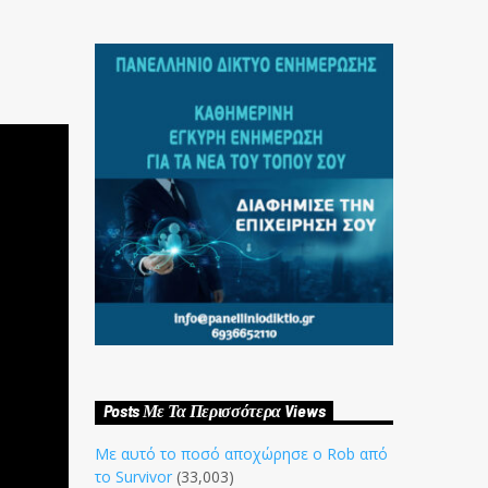
Posts Με Τα Περισσότερα Views
Με αυτό το ποσό αποχώρησε ο Rob από
το Survivor
(33,003)