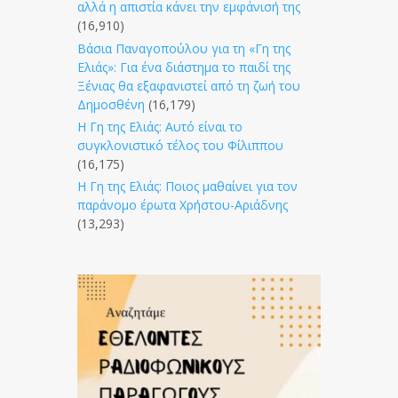
αλλά η απιστία κάνει την εμφάνισή της
(16,910)
Βάσια Παναγοπούλου για τη «Γη της
Ελιάς»: Για ένα διάστημα το παιδί της
Ξένιας θα εξαφανιστεί από τη ζωή του
Δημοσθένη
(16,179)
Η Γη της Ελιάς: Αυτό είναι το
συγκλονιστικό τέλος του Φίλιππου
(16,175)
Η Γη της Ελιάς: Ποιος μαθαίνει για τον
παράνομο έρωτα Χρήστου-Αριάδνης
(13,293)