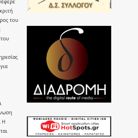
νέφερε
κριτή
άρος του
α
 του
ηρεσίας
για
ι
ίνωση
. Η
ται