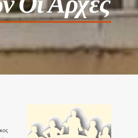
ν Οι Αρχές
κος