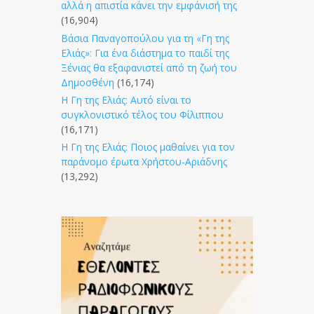
αλλά η απιστία κάνει την εμφάνισή της
(16,904)
Βάσια Παναγοπούλου για τη «Γη της
Ελιάς»: Για ένα διάστημα το παιδί της
Ξένιας θα εξαφανιστεί από τη ζωή του
Δημοσθένη
(16,174)
Η Γη της Ελιάς: Αυτό είναι το
συγκλονιστικό τέλος του Φίλιππου
(16,171)
Η Γη της Ελιάς: Ποιος μαθαίνει για τον
παράνομο έρωτα Χρήστου-Αριάδνης
(13,292)