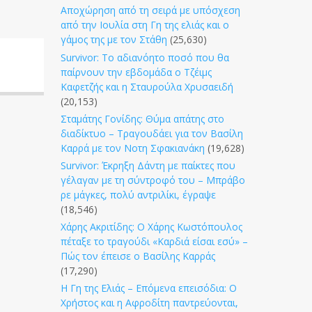
Αποχώρηση από τη σειρά με υπόσχεση
από την Ιουλία στη Γη της ελιάς και ο
γάμος της με τον Στάθη
(25,630)
Survivor: Το αδιανόητο ποσό που θα
παίρνουν την εβδομάδα ο Τζέιμς
Καφετζής και η Σταυρούλα Χρυσαειδή
(20,153)
Σταμάτης Γονίδης: Θύμα απάτης στο
διαδίκτυο – Τραγουδάει για τον Βασίλη
Καρρά με τον Νοτη Σφακιανάκη
(19,628)
Survivor: Έκρηξη Δάντη με παίκτες που
γέλαγαν με τη σύντροφό του – Μπράβο
ρε μάγκες, πολύ αντριλίκι, έγραψε
(18,546)
Χάρης Ακριτίδης: Ο Χάρης Κωστόπουλος
πέταξε το τραγούδι «Καρδιά είσαι εσύ» –
Πώς τον έπεισε ο Βασίλης Καρράς
(17,290)
Η Γη της Ελιάς – Επόμενα επεισόδια: Ο
Χρήστος και η Αφροδίτη παντρεύονται,