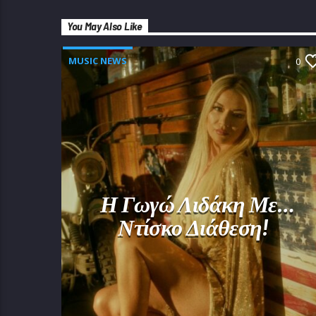
You May Also Like
MUSIC NEWS
0
Η Γωγώ Λιδάκη Με…
Ντίσκο Διάθεση!