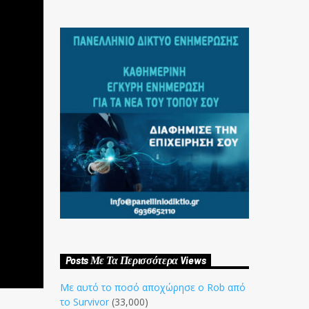
Posts Με Τα Περισσότερα Views
Με αυτό το ποσό αποχώρησε ο Rob από
το Survivor
(33,000)