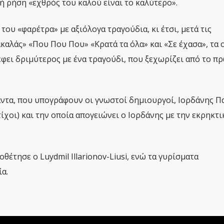
ή ρήση «εχθρός του καλού είναι το καλύτερο».
του «φαρέτρα» με αξιόλογα τραγούδια, κι έτσι, μετά τις
καλάς» «Που Που Που» «Κρατά τα όλα» και «Σε έχασα», τα 
έφει δριμύτερος με ένα τραγούδι, που ξεχωρίζει από το π
άντα, που υπογράφουν οι γνωστοί δημιουργοί, Ιορδάνης 
τίχοι) και την οποία απογειώνει ο Ιορδάνης με την εκρηκτι
θέτησε ο Luydmil Illarionov-Liusi, ενώ τα γυρίσματα
α.