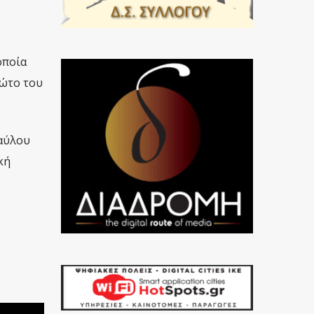
οποία
ρώτο του
Παύλου
κή