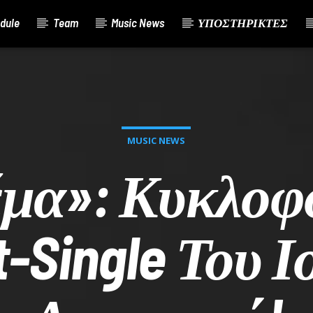
dule
Team
Music News
ΥΠΟΣΤΗΡΙΚΤΕΣ
MUSIC NEWS
μα»: Κυκλοφ
t-Single Του 