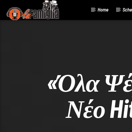
Home
Sche
Current Track
Title
Artist
«Όλα Ψέ
Νέο Hi