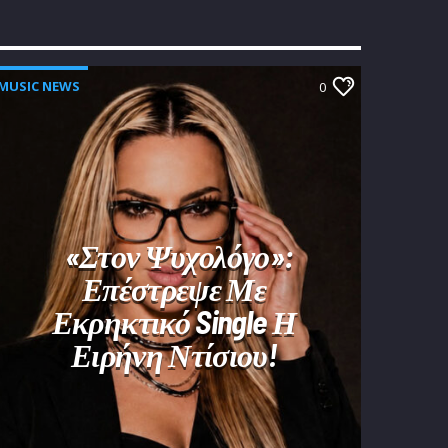
MUSIC NEWS
0
«Στον Ψυχολόγο»:
Επέστρεψε Με
Εκρηκτικό Single Η
Ειρήνη Ντίσιου!