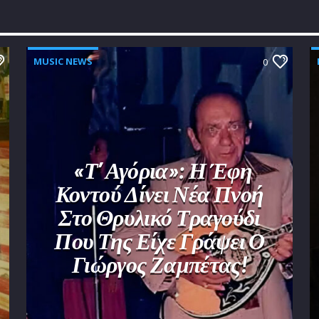
MUSIC NEWS
0
«Τ’ Αγόρια»: Η Έφη
Κοντού Δίνει Νέα Πνοή
Στο Θρυλικό Τραγούδι
Που Της Είχε Γράψει Ο
Γιώργος Ζαμπέτας!