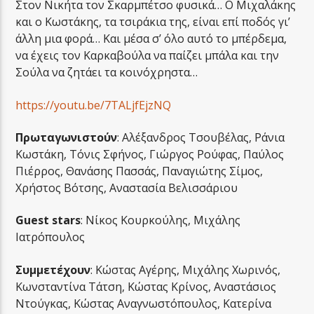
Στον Νικήτα τον Σκαρμπέτσο φυσικά… Ο Μιχαλάκης
και ο Κωστάκης, τα τσιράκια της, είναι επί ποδός γι’
άλλη μια φορά… Και μέσα σ’ όλο αυτό το μπέρδεμα,
να έχεις τον Καρκαβούλα να παίζει μπάλα και την
Σούλα να ζητάει τα κοινόχρηστα…
https://youtu.be/7TALjfEjzNQ
Πρωταγωνιστούν
: Αλέξανδρος Τσουβέλας, Ράνια
Κωστάκη, Τόνις Σφήνος, Γιώργος Ρούφας, Παύλος
Πιέρρος, Θανάσης Πασσάς, Παναγιώτης Σίμος,
Χρήστος Βότσης, Αναστασία Βελισσάριου
Guest stars
: Νίκος Κουρκούλης, Μιχάλης
Ιατρόπουλος
Συμμετέχουν
: Κώστας Αγέρης, Μιχάλης Χωρινός,
Κωνσταντίνα Τάτση, Κώστας Κρίνος, Αναστάσιος
Ντούγκας, Κώστας Αναγνωστόπουλος, Κατερίνα