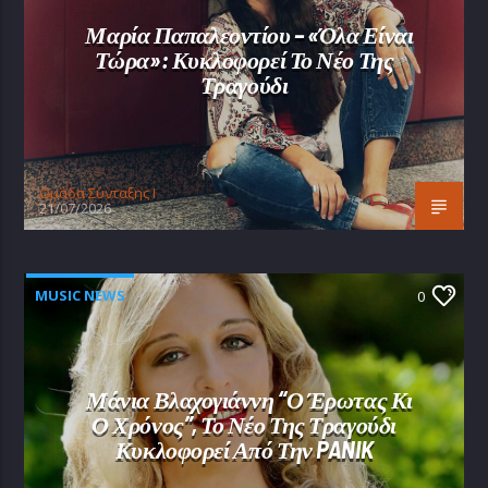
Μαρία Παπαλεοντίου – «Όλα Είναι
Τώρα»: Κυκλοφορεί Το Νέο Της
Τραγούδι
Oμάδα Σύνταξης Ι
21/07/2026
MUSIC NEWS
0
Μάνια Βλαχογιάννη “Ο Έρωτας Κι
Ο Χρόνος”, Το Νέο Της Τραγούδι
Κυκλοφορεί Από Την PANIK