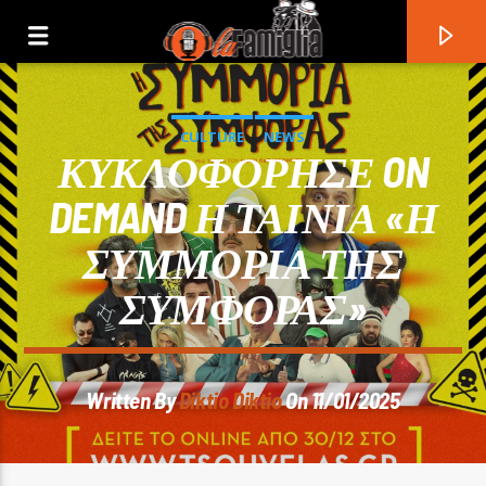
CULTURE
NEWS
ΚΥΚΛΟΦΟΡΗΣΕ ON
DEMAND Η ΤΑΙΝΙΑ «Η
ΣΥΜΜΟΡΙΑ ΤΗΣ
ΣΥΜΦΟΡΑΣ»
Written By
Diktio Diktio
On 11/01/2025
Current Track
Title
Artist