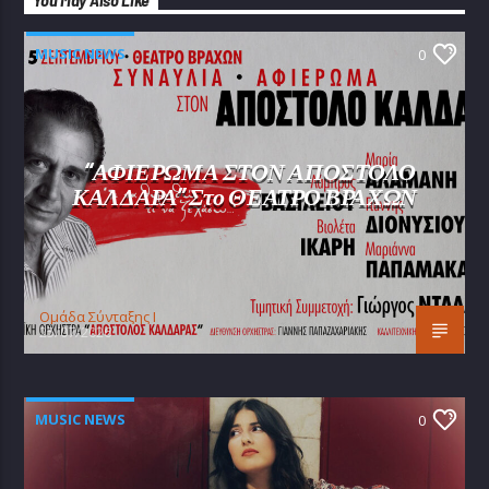
You May Also Like
MUSIC NEWS
0
“ΑΦΙΕΡΩΜΑ ΣΤΟΝ ΑΠΟΣΤΟΛΟ
ΚΑΛΔΑΡΑ” Στο ΘΕΑΤΡΟ ΒΡΑΧΩΝ
Oμάδα Σύνταξης Ι
25/07/2026
MUSIC NEWS
0