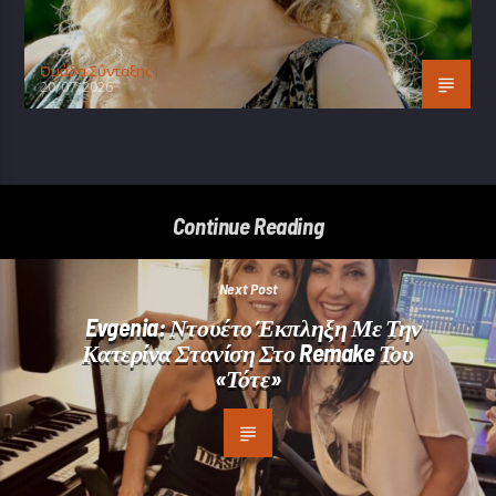
Oμάδα Σύνταξης Ι
20/07/2026
Continue Reading
Next Post
Evgenia: Ντουέτο Έκπληξη Με Την
Κατερίνα Στανίση Στο Remake Του
«Τότε»