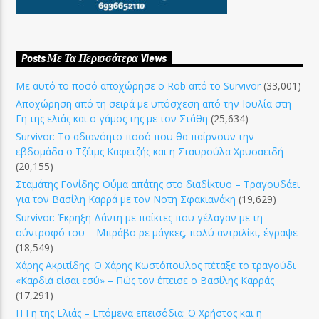
Posts Με Τα Περισσότερα Views
Με αυτό το ποσό αποχώρησε ο Rob από το Survivor
(33,001)
Αποχώρηση από τη σειρά με υπόσχεση από την Ιουλία στη
Γη της ελιάς και ο γάμος της με τον Στάθη
(25,634)
Survivor: Το αδιανόητο ποσό που θα παίρνουν την
εβδομάδα ο Τζέιμς Καφετζής και η Σταυρούλα Χρυσαειδή
(20,155)
Σταμάτης Γονίδης: Θύμα απάτης στο διαδίκτυο – Τραγουδάει
για τον Βασίλη Καρρά με τον Νοτη Σφακιανάκη
(19,629)
Survivor: Έκρηξη Δάντη με παίκτες που γέλαγαν με τη
σύντροφό του – Μπράβο ρε μάγκες, πολύ αντριλίκι, έγραψε
(18,549)
Χάρης Ακριτίδης: Ο Χάρης Κωστόπουλος πέταξε το τραγούδι
«Καρδιά είσαι εσύ» – Πώς τον έπεισε ο Βασίλης Καρράς
(17,291)
Η Γη της Ελιάς – Επόμενα επεισόδια: Ο Χρήστος και η