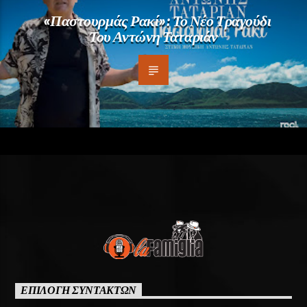
«Παστουρμάς Ρακί»: Το Νέο Τραγούδι
Του Αντώνη Ταταριάν
ΕΠΙΛΟΓΗ ΣΥΝΤΑΚΤΩΝ