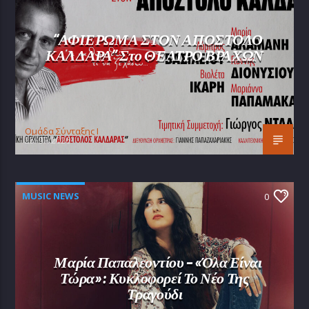
“ΑΦΙΕΡΩΜΑ ΣΤΟΝ ΑΠΟΣΤΟΛΟ
ΚΑΛΔΑΡΑ” Στο ΘΕΑΤΡΟ ΒΡΑΧΩΝ
Oμάδα Σύνταξης Ι
25/07/2026
MUSIC NEWS
0
Μαρία Παπαλεοντίου – «Όλα Είναι
Τώρα»: Κυκλοφορεί Το Νέο Της
Τραγούδι