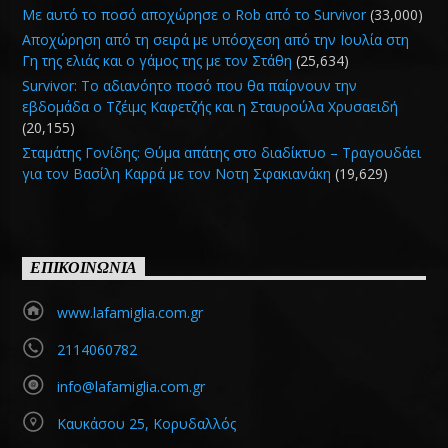
Με αυτό το ποσό αποχώρησε ο Rob από το Survivor
(33,000)
Αποχώρηση από τη σειρά με υπόσχεση από την Ιουλία στη
Γη της ελιάς και ο γάμος της με τον Στάθη
(25,634)
Survivor: Το αδιανόητο ποσό που θα παίρνουν την
εβδομάδα ο Τζέιμς Καφετζής και η Σταυρούλα Χρυσαειδή
(20,155)
Σταμάτης Γονίδης: Θύμα απάτης στο διαδίκτυο – Τραγουδάει
για τον Βασίλη Καρρά με τον Νοτη Σφακιανάκη
(19,629)
ΕΠΙΚΟΙΝΩΝΙΑ
www.lafamiglia.com.gr
2114060782
info@lafamiglia.com.gr
Καυκάσου 25, Κορυδαλλός