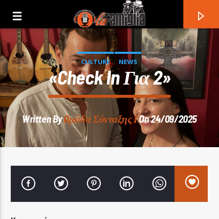
CULTURE
NEWS
«Check In Για 2»
Written By
Oμάδα Σύνταξης Ι
On 24/09/2025
Current Track
Title
Artist