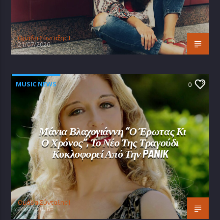
Oμάδα Σύνταξης Ι
21/07/2026
MUSIC NEWS
0
Μάνια Βλαχογιάννη “Ο Έρωτας Κι
Ο Χρόνος”, Το Νέο Της Τραγούδι
Κυκλοφορεί Από Την PANIK
Oμάδα Σύνταξης Ι
20/07/2026