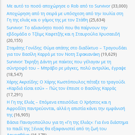
Με αυτό το ποσό αποχώρησε ο Rob από το Survivor
(33,000)
Αποχώρηση από τη σειρά με υπόσχεση από την Ιουλία στη
Γη της ελιάς και ο γάμος της με τον Στάθη
(25,634)
Survivor: Το αδιανόητο ποσό που θα παίρνουν την
εβδομάδα ο Τζέιμς Καφετζής και η Σταυρούλα Χρυσαειδή
(20,155)
Σταμάτης Γονίδης: Θύμα απάτης στο διαδίκτυο – Τραγουδάει
για τον Βασίλη Καρρά με τον Νοτη Σφακιανάκη
(19,629)
Survivor: Έκρηξη Δάντη με παίκτες που γέλαγαν με τη
σύντροφό του – Μπράβο ρε μάγκες, πολύ αντριλίκι, έγραψε
(18,547)
Χάρης Ακριτίδης: Ο Χάρης Κωστόπουλος πέταξε το τραγούδι
«Καρδιά είσαι εσύ» – Πώς τον έπεισε ο Βασίλης Καρράς
(17,291)
Η Γη της Ελιάς – Επόμενα επεισόδια: Ο Χρήστος και η
Αφροδίτη παντρεύονται, αλλά η απιστία κάνει την εμφάνισή
της
(16,905)
Βάσια Παναγοπούλου για τη «Γη της Ελιάς»: Για ένα διάστημα
το παιδί της Ξένιας θα εξαφανιστεί από τη ζωή του
Δημοσθένη
(16,178)