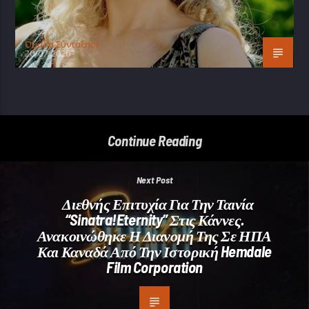
Oμάδα Σύνταξης Ι
20/07/2026
Continue Reading
Next Post
Διεθνής Επιτυχία Για Την Ταινία
“Sinatra!Eternity” Στις Κάννες.
Ανακοινώθηκε Η Διανομή Της Σε ΗΠΑ
Και Καναδά Από Την Ιστορική Hemdale
Film Corporation