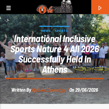
NEWS
SPORTS
International Inclusive
Sports Nature 4 All 2026
Successfully Held In
Athens
Written By
Oμάδα Σύνταξης Ι
On 29/06/2026
Current Track
Title
Artist