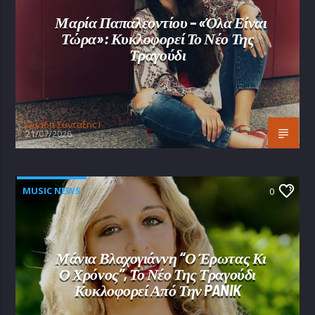
Μαρία Παπαλεοντίου – «Όλα Είναι
Τώρα»: Κυκλοφορεί Το Νέο Της
Τραγούδι
Oμάδα Σύνταξης Ι
21/07/2026
MUSIC NEWS
0
Μάνια Βλαχογιάννη “Ο Έρωτας Κι
Ο Χρόνος”, Το Νέο Της Τραγούδι
Κυκλοφορεί Από Την PANIK