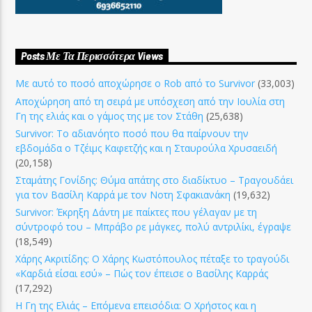
Posts Με Τα Περισσότερα Views
Με αυτό το ποσό αποχώρησε ο Rob από το Survivor
(33,003)
Αποχώρηση από τη σειρά με υπόσχεση από την Ιουλία στη
Γη της ελιάς και ο γάμος της με τον Στάθη
(25,638)
Survivor: Το αδιανόητο ποσό που θα παίρνουν την
εβδομάδα ο Τζέιμς Καφετζής και η Σταυρούλα Χρυσαειδή
(20,158)
Σταμάτης Γονίδης: Θύμα απάτης στο διαδίκτυο – Τραγουδάει
για τον Βασίλη Καρρά με τον Νοτη Σφακιανάκη
(19,632)
Survivor: Έκρηξη Δάντη με παίκτες που γέλαγαν με τη
σύντροφό του – Μπράβο ρε μάγκες, πολύ αντριλίκι, έγραψε
(18,549)
Χάρης Ακριτίδης: Ο Χάρης Κωστόπουλος πέταξε το τραγούδι
«Καρδιά είσαι εσύ» – Πώς τον έπεισε ο Βασίλης Καρράς
(17,292)
Η Γη της Ελιάς – Επόμενα επεισόδια: Ο Χρήστος και η