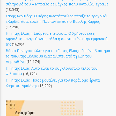
σύντροφό του – Μπράβο ρε μάγκες, πολύ αντριλίκι, έγραψε
(18,545)
Χάρης Ακριτίδης: Ο Χάρης Κωστόπουλος πέταξε το τραγούδι
«Καρδιά είσαι εσύ» – Πώς τον έπεισε ο Βασίλης Καρράς
(17,290)
Η Γη της Ελιάς – Επόμενα επεισόδια: Ο Χρήστος και η
Αφροδίτη παντρεύονται, αλλά η απιστία κάνει την εμφάνισή
της
(16,904)
Βάσια Παναγοπούλου για τη «Γη της Ελιάς»: Για ένα διάστημα
το παιδί της Ξένιας θα εξαφανιστεί από τη ζωή του
Δημοσθένη
(16,174)
Η Γη της Ελιάς: Αυτό είναι το συγκλονιστικό τέλος του
Φίλιππου
(16,170)
Η Γη της Ελιάς: Ποιος μαθαίνει για τον παράνομο έρωτα
Χρήστου-Αριάδνης
(13,292)