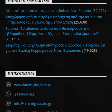
ΕΠΙΛΟΓΗ ΣΥΝΤΑΚΤΩΝ
Με αυτό το ποσό αποχώρησε ο Rob από το Survivor
(32,999)
Αποχώρηση από τη σειρά με υπόσχεση από την Ιουλία στη
Γη της ελιάς και ο γάμος της με τον Στάθη
(25,630)
Survivor: Το αδιανόητο ποσό που θα παίρνουν την
εβδομάδα ο Τζέιμς Καφετζής και η Σταυρούλα Χρυσαειδή
(20,153)
Σταμάτης Γονίδης: Θύμα απάτης στο διαδίκτυο – Τραγουδάει
για τον Βασίλη Καρρά με τον Νοτη Σφακιανάκη
(19,628)
ΕΠΙΚΟΙΝΩΝΙΑ
www.lafamiglia.com.gr
2114060782
info@lafamiglia.com.gr