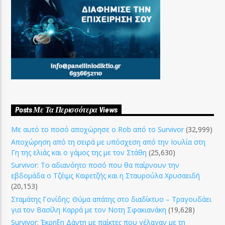
Posts Με Τα Περισσότερα Views
Με αυτό το ποσό αποχώρησε ο Rob από το Survivor
(32,999)
Αποχώρηση από τη σειρά με υπόσχεση από την Ιουλία στη
Γη της ελιάς και ο γάμος της με τον Στάθη
(25,630)
Survivor: Το αδιανόητο ποσό που θα παίρνουν την
εβδομάδα ο Τζέιμς Καφετζής και η Σταυρούλα Χρυσαειδή
(20,153)
Σταμάτης Γονίδης: Θύμα απάτης στο διαδίκτυο – Τραγουδάει
για τον Βασίλη Καρρά με τον Νοτη Σφακιανάκη
(19,628)
Survivor: Έκρηξη Δάντη με παίκτες που γέλαγαν με τη