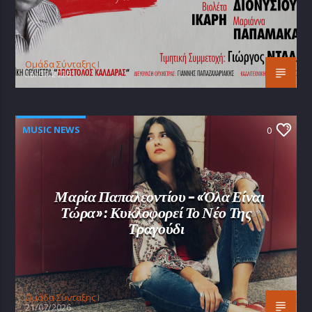
Oμάδα Σύνταξης Ι
25/07/2026
MUSIC NEWS
0
Μαρία Παπαλεοντίου – «Όλα Είναι
Τώρα»: Κυκλοφορεί Το Νέο Της
Τραγούδι
Oμάδα Σύνταξης Ι
21/07/2026