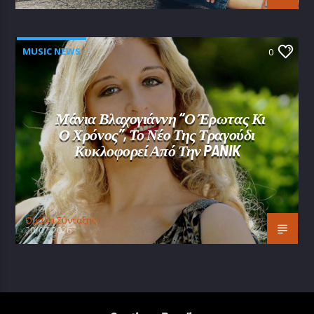
MUSIC NEWS
0
Μάνια Βλαχογιάννη “Ο Έρωτας Κι
Ο Χρόνος”, Το Νέο Της Τραγούδι
Κυκλοφορεί Από Την PANIK
Oμάδα Σύνταξης Ι
20/07/2026