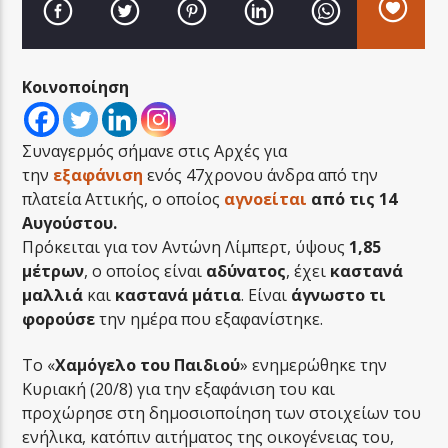
Κοινοποίηση
LA FAMIGLIA RADIO
Συναγερμός σήμανε στις Αρχές για
την
εξαφάνιση
ενός 47χρονου άνδρα από την
πλατεία Αττικής, ο οποίος
αγνοείται
από τις 14
Αυγούστου.
LA FAMIGLIA ΝΗΣΙΩΤΙΚΑ
Πρόκειται για τον Αντώνη Λίμπερτ, ύψους
1,85
μέτρων
, ο οποίος είναι
αδύνατος
, έχει
καστανά
μαλλιά
και
καστανά
μάτια
. Είναι
άγνωστο
τι
φορούσε
την ημέρα που εξαφανίστηκε.
Το «
Χαμόγελο του Παιδιού
» ενημερώθηκε την
Κυριακή (20/8) για την εξαφάνιση του και
προχώρησε στη δημοσιοποίηση των στοιχείων του
ενήλικα, κατόπιν αιτήματος της οικογένειας του,