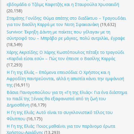
εβδομάδα ο Τζέιμς Καφετζής και η Σταυρούλα Χρυσαειδή
(20,158)
Σταμάτης Γονίδης: Θύμα απάτης στο διαδίκτυο – Τραγουδάει
για τον Βασίλη Καρρά με τον Νοτη Σφακιανάκη
(19,632)
Survivor: Έκρηξη Δάντη με παίκτες που γέλαγαν με τη
σύντροφό του – Μπράβο ρε μάγκες, πολύ αντριλίκι, έγραψε
(18,549)
Χάρης Ακριτίδης: Ο Χάρης Κωστόπουλος πέταξε το τραγούδι
«Καρδιά είσαι εσύ» – Πώς τον έπεισε ο Βασίλης Καρράς
(17,293)
Η Γη της Ελιάς – Επόμενα επεισόδια: Ο Χρήστος και η
Αφροδίτη παντρεύονται, αλλά η απιστία κάνει την εμφάνισή
της
(16,911)
Βάσια Παναγοπούλου για τη «Γη της Ελιάς»: Για ένα διάστημα
το παιδί της Ξένιας θα εξαφανιστεί από τη ζωή του
Δημοσθένη
(16,179)
Η Γη της Ελιάς: Αυτό είναι το συγκλονιστικό τέλος του
Φίλιππου
(16,175)
Η Γη της Ελιάς: Ποιος μαθαίνει για τον παράνομο έρωτα
Χρήστου-Αριάδνης
(13,293)