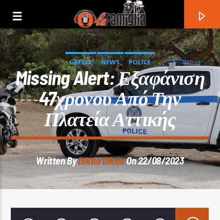
GREECE
NEWS
POLICE
Missing Alert: Εξαφάνιση
47χρονου Από Την
Πλατεία Αττικής
Written By
Diktio Diktio
On 22/08/2023
Current Track
Title
Artist