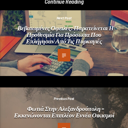
Continue Reading
Next Post
Βεβαιωμένες Οφειλές: Παρατείνεται Η
Προθεσμία Για Πρόσωπα Που
Επλήγησαν Από Τις Πυρκαγιές
Previous Post
Φωτιά Στην Αλεξανδρούπολη –
Εκκενώνονται Επιπλέον Εννέα Οικισμοί