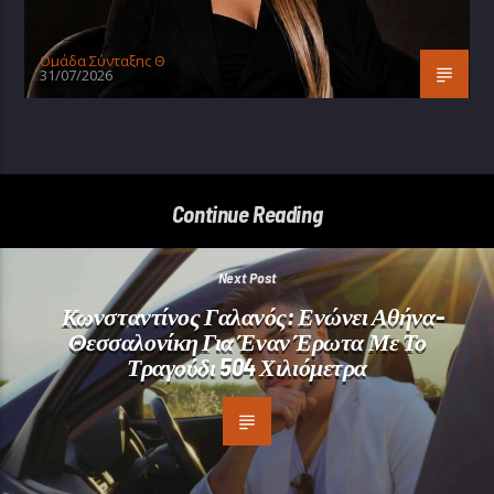
Oμάδα Σύνταξης Θ
31/07/2026
Continue Reading
Next Post
Κωνσταντίνος Γαλανός: Ενώνει Αθήνα-
Θεσσαλονίκη Για Έναν Έρωτα Με Το
Τραγούδι 504 Χιλιόμετρα