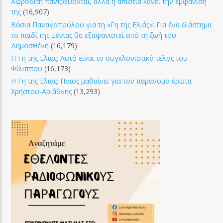
Αφροδίτη παντρεύονται, αλλά η απιστία κάνει την εμφάνισή
της
(16,907)
Βάσια Παναγοπούλου για τη «Γη της Ελιάς»: Για ένα διάστημα
το παιδί της Ξένιας θα εξαφανιστεί από τη ζωή του
Δημοσθένη
(16,179)
Η Γη της Ελιάς: Αυτό είναι το συγκλονιστικό τέλος του
Φίλιππου
(16,173)
Η Γη της Ελιάς: Ποιος μαθαίνει για τον παράνομο έρωτα
Χρήστου-Αριάδνης
(13,293)