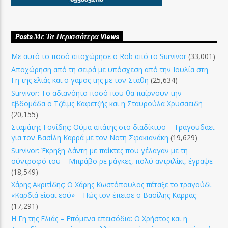
Posts Με Τα Περισσότερα Views
Με αυτό το ποσό αποχώρησε ο Rob από το Survivor
(33,001)
Αποχώρηση από τη σειρά με υπόσχεση από την Ιουλία στη
Γη της ελιάς και ο γάμος της με τον Στάθη
(25,634)
Survivor: Το αδιανόητο ποσό που θα παίρνουν την
εβδομάδα ο Τζέιμς Καφετζής και η Σταυρούλα Χρυσαειδή
(20,155)
Σταμάτης Γονίδης: Θύμα απάτης στο διαδίκτυο – Τραγουδάει
για τον Βασίλη Καρρά με τον Νοτη Σφακιανάκη
(19,629)
Survivor: Έκρηξη Δάντη με παίκτες που γέλαγαν με τη
σύντροφό του – Μπράβο ρε μάγκες, πολύ αντριλίκι, έγραψε
(18,549)
Χάρης Ακριτίδης: Ο Χάρης Κωστόπουλος πέταξε το τραγούδι
«Καρδιά είσαι εσύ» – Πώς τον έπεισε ο Βασίλης Καρράς
(17,291)
Η Γη της Ελιάς – Επόμενα επεισόδια: Ο Χρήστος και η