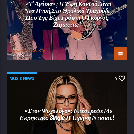
«Τ’ Αγόρια»: Η Έφη Κοντού Δίνει
Νέα Πνοή Στο Θρυλικό Τραγούδι
Που Της Είχε Γράψει Ο Γιώργος
Ζαμπέτας!
Oμάδα Σύνταξης Θ
05/08/2026
MUSIC NEWS
0
«Στον Ψυχολόγο»: Επέστρεψε Με
Εκρηκτικό Single Η Ειρήνη Ντίσιου!