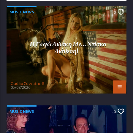
MUSIC NEWS
0
Η Γωγώ Λιδάκη Με… Ντίσκο
Διάθεση!
Oμάδα Σύνταξης Θ
05/08/2026
MUSIC NEWS
0