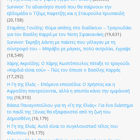
Survivor: Το αδιανόητο ποσό που θα παίρνουν την
εβδομάδα ο Τζέιμς Καφετζής και η Σταυρούλα Χρυσαειδή
(20,158)
Σταμάτης Γονίδης: Θύμα απάτης στο διαδίκτυο – Τραγουδάει
για τον Βασίλη Καρρά με τον Νοτη Σφακιανάκη
(19,631)
Survivor: Έκρηξη Δάντη με παίκτες που γέλαγαν με τη
σύντροφό του – Μπράβο ρε μάγκες, πολύ αντριλίκι, έγραψε
(18,549)
Χάρης Ακριτίδης: Ο Χάρης Κωστόπουλος πέταξε το τραγούδι
«Καρδιά είσαι εσύ» – Πώς τον έπεισε ο Βασίλης Καρράς
(17,292)
Η Γη της Ελιάς – Επόμενα επεισόδια: Ο Χρήστος και η
Αφροδίτη παντρεύονται, αλλά η απιστία κάνει την εμφάνισή
της
(16,910)
Βάσια Παναγοπούλου για τη «Γη της Ελιάς»: Για ένα διάστημα
το παιδί της Ξένιας θα εξαφανιστεί από τη ζωή του
Δημοσθένη
(16,179)
Η Γη της Ελιάς: Αυτό είναι το συγκλονιστικό τέλος του
Φίλιππου
(16,175)