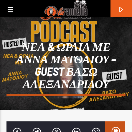
ΝΕΑ & ΩΡΑΙΑ ΜΕ
ΑΝΝΑ ΜΑΤΘΑΙΟΥ –
GUEST ΒΑΣΩ
ΑΛΕΞΑΝΔΡΙΔΟΥ
Current Track
Title
Artist