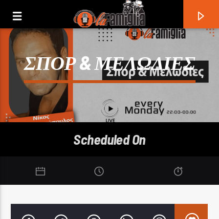
ΣΠΟΡ & ΜΕΛΩΔΙΕΣ
Scheduled On
Current Track
Title
Artist