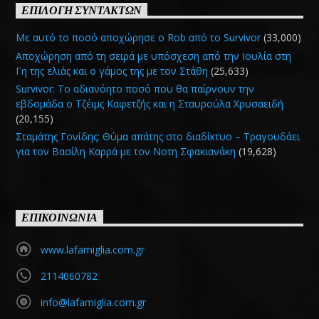
ΕΠΙΛΟΓΗ ΣΥΝΤΑΚΤΩΝ
Με αυτό το ποσό αποχώρησε ο Rob από το Survivor
(33,000)
Αποχώρηση από τη σειρά με υπόσχεση από την Ιουλία στη
Γη της ελιάς και ο γάμος της με τον Στάθη
(25,633)
Survivor: Το αδιανόητο ποσό που θα παίρνουν την
εβδομάδα ο Τζέιμς Καφετζής και η Σταυρούλα Χρυσαειδή
(20,155)
Σταμάτης Γονίδης: Θύμα απάτης στο διαδίκτυο – Τραγουδάει
για τον Βασίλη Καρρά με τον Νοτη Σφακιανάκη
(19,628)
ΕΠΙΚΟΙΝΩΝΙΑ
www.lafamiglia.com.gr
2114060782
info@lafamiglia.com.gr