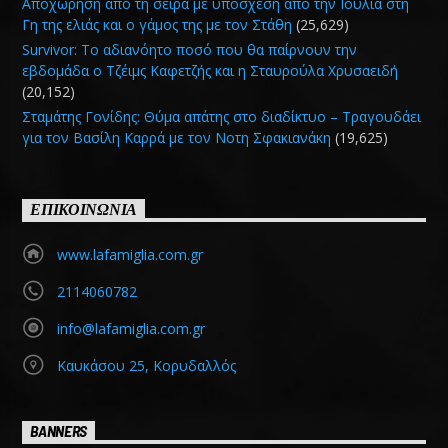
Αποχώρηση από τη σειρά με υπόσχεση από την Ιουλία στη
Γη της ελιάς και ο γάμος της με τον Στάθη
(25,629)
Survivor: Το αδιανόητο ποσό που θα παίρνουν την
εβδομάδα ο Τζέιμς Καφετζής και η Σταυρούλα Χρυσαειδή
(20,152)
Σταμάτης Γονίδης: Θύμα απάτης στο διαδίκτυο – Τραγουδάει
για τον Βασίλη Καρρά με τον Νοτη Σφακιανάκη
(19,625)
ΕΠΙΚΟΙΝΩΝΙΑ
www.lafamiglia.com.gr
2114060782
info@lafamiglia.com.gr
Καυκάσου 25, Κορυδαλλός
BANNERS