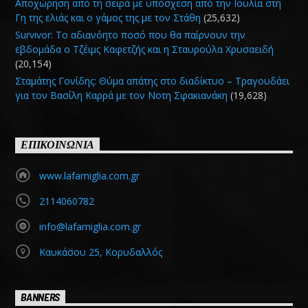
Αποχώρηση από τη σειρά με υπόσχεση από την Ιουλία στη
Γη της ελιάς και ο γάμος της με τον Στάθη
(25,632)
Survivor: Το αδιανόητο ποσό που θα παίρνουν την
εβδομάδα ο Τζέιμς Καφετζής και η Σταυρούλα Χρυσαειδή
(20,154)
Σταμάτης Γονίδης: Θύμα απάτης στο διαδίκτυο – Τραγουδάει
για τον Βασίλη Καρρά με τον Νοτη Σφακιανάκη
(19,628)
ΕΠΙΚΟΙΝΩΝΙΑ
www.lafamiglia.com.gr
2114060782
info@lafamiglia.com.gr
Καυκάσου 25, Κορυδαλλός
BANNERS