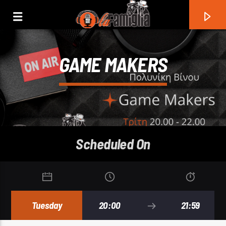
GAME MAKERS
Scheduled On
Current Track
Tuesday
20:00
21:59
Title
Artist