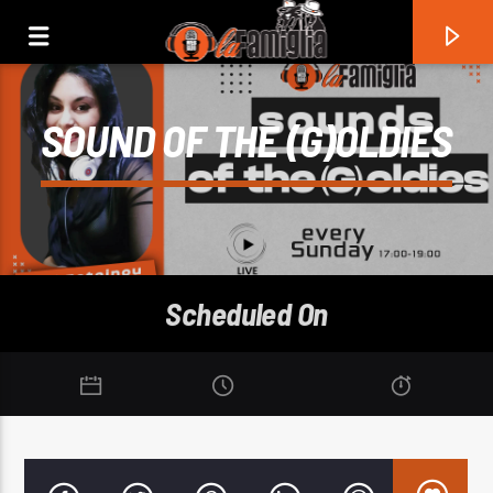
SOUND OF THE (G)OLDIES
Scheduled On
Current Track
Title
Artist