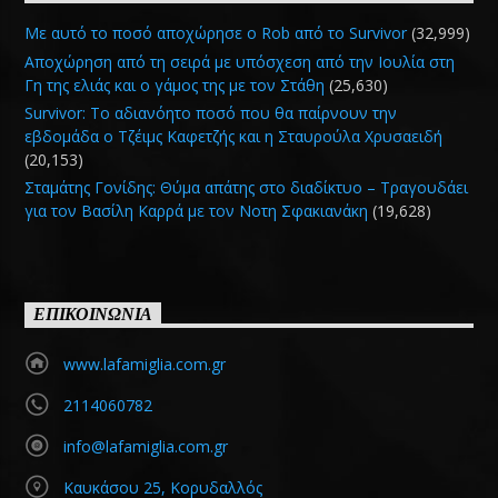
Με αυτό το ποσό αποχώρησε ο Rob από το Survivor
(32,999)
Αποχώρηση από τη σειρά με υπόσχεση από την Ιουλία στη
Γη της ελιάς και ο γάμος της με τον Στάθη
(25,630)
Survivor: Το αδιανόητο ποσό που θα παίρνουν την
εβδομάδα ο Τζέιμς Καφετζής και η Σταυρούλα Χρυσαειδή
(20,153)
Σταμάτης Γονίδης: Θύμα απάτης στο διαδίκτυο – Τραγουδάει
για τον Βασίλη Καρρά με τον Νοτη Σφακιανάκη
(19,628)
ΕΠΙΚΟΙΝΩΝΙΑ
www.lafamiglia.com.gr
2114060782
info@lafamiglia.com.gr
Καυκάσου 25, Κορυδαλλός