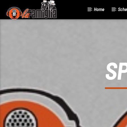
Home
Sche
Current Track
Title
Artist
S