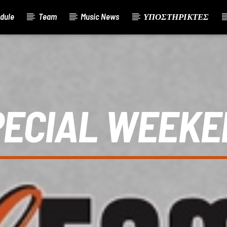
dule
Team
Music News
ΥΠΟΣΤΗΡΙΚΤΕΣ
PECIAL WEEKE