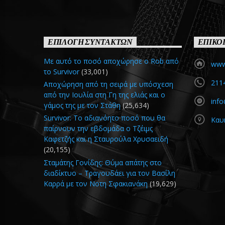
ΕΠΙΛΟΓΗ ΣΥΝΤΑΚΤΩΝ
ΕΠΙΚΟ
Με αυτό το ποσό αποχώρησε ο Rob από
www.
το Survivor
(33,001)
211
Αποχώρηση από τη σειρά με υπόσχεση
από την Ιουλία στη Γη της ελιάς και ο
info
γάμος της με τον Στάθη
(25,634)
Survivor: Το αδιανόητο ποσό που θα
Καυ
παίρνουν την εβδομάδα ο Τζέιμς
Καφετζής και η Σταυρούλα Χρυσαειδή
(20,155)
Σταμάτης Γονίδης: Θύμα απάτης στο
διαδίκτυο – Τραγουδάει για τον Βασίλη
Καρρά με τον Νοτη Σφακιανάκη
(19,629)