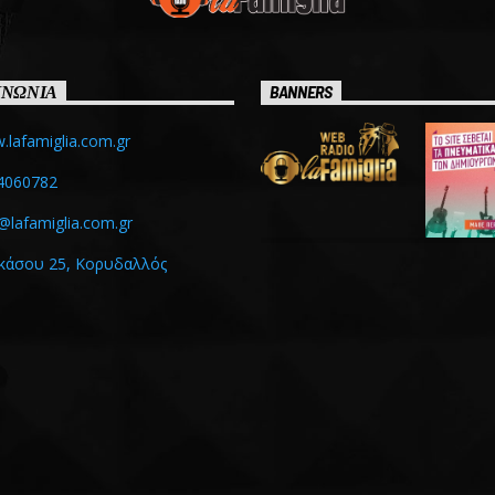
ΙΝΩΝΙΑ
BANNERS
lafamiglia.com.gr
4060782
@lafamiglia.com.gr
κάσου 25, Κορυδαλλός