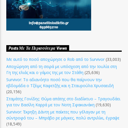
Posts Με Τα Περισσότερα Views
Με αυτό το ποσό αποχώρησε ο Rob από το Survivor
(33,003)
Αποχώρηση από τη σειρά με υπόσχεση από την Ιουλία στη
Γη της ελιάς και ο γάμος της με τον Στάθη
(25,636)
Survivor: Το αδιανόητο ποσό που θα παίρνουν την
εβδομάδα ο Τζέιμς Καφετζής και η Σταυρούλα Χρυσαειδή
(20,156)
Σταμάτης Γονίδης: Θύμα απάτης στο διαδίκτυο – Τραγουδάει
για τον Βασίλη Καρρά με τον Νοτη Σφακιανάκη
(19,630)
Survivor: Έκρηξη Δάντη με παίκτες που γέλαγαν με τη
σύντροφό του – Μπράβο ρε μάγκες, πολύ αντριλίκι, έγραψε
(18,549)