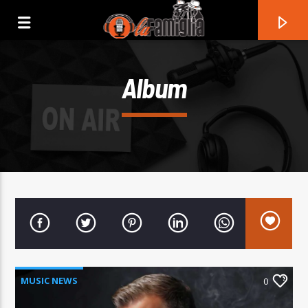
Album
Current Track
Title
MUSIC NEWS
0
Artist