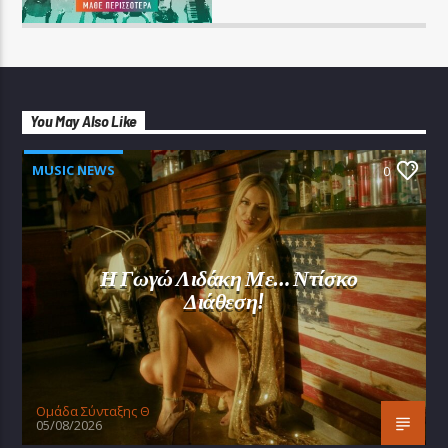
You May Also Like
MUSIC NEWS
0
Η Γωγώ Λιδάκη Με… Ντίσκο
Διάθεση!
Oμάδα Σύνταξης Θ
05/08/2026