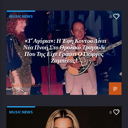
MUSIC NEWS
0
«Τ’ Αγόρια»: Η Έφη Κοντού Δίνει
Νέα Πνοή Στο Θρυλικό Τραγούδι
Που Της Είχε Γράψει Ο Γιώργος
Ζαμπέτας!
Oμάδα Σύνταξης Θ
05/08/2026
MUSIC NEWS
0