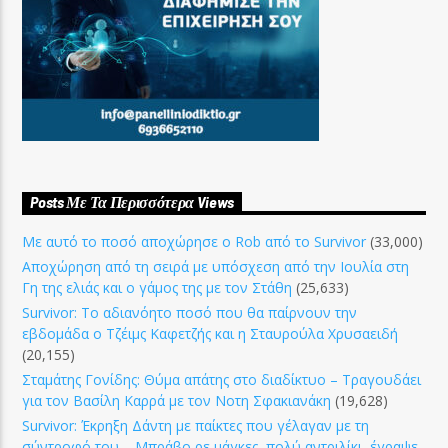
Posts Με Τα Περισσότερα Views
Με αυτό το ποσό αποχώρησε ο Rob από το Survivor
(33,000)
Αποχώρηση από τη σειρά με υπόσχεση από την Ιουλία στη
Γη της ελιάς και ο γάμος της με τον Στάθη
(25,633)
Survivor: Το αδιανόητο ποσό που θα παίρνουν την
εβδομάδα ο Τζέιμς Καφετζής και η Σταυρούλα Χρυσαειδή
(20,155)
Σταμάτης Γονίδης: Θύμα απάτης στο διαδίκτυο – Τραγουδάει
για τον Βασίλη Καρρά με τον Νοτη Σφακιανάκη
(19,628)
Survivor: Έκρηξη Δάντη με παίκτες που γέλαγαν με τη
σύντροφό του – Μπράβο ρε μάγκες, πολύ αντριλίκι, έγραψε