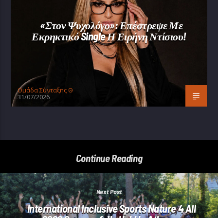
«Στον Ψυχολόγο»: Επέστρεψε Με
Εκρηκτικό Single Η Ειρήνη Ντίσιου!
Oμάδα Σύνταξης Θ
31/07/2026
Continue Reading
Next Post
International Inclusive Sports Nature 4 All