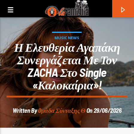
MUSIC NEWS
Η Ελευθερία Αγαπάκη
Συνεργάζεται Με Τον
ZACHA Στο Single
«Καλοκαίρια»!
Written By
Oμάδα Σύνταξης Θ
On 29/06/2026
Current Track
Title
Artist