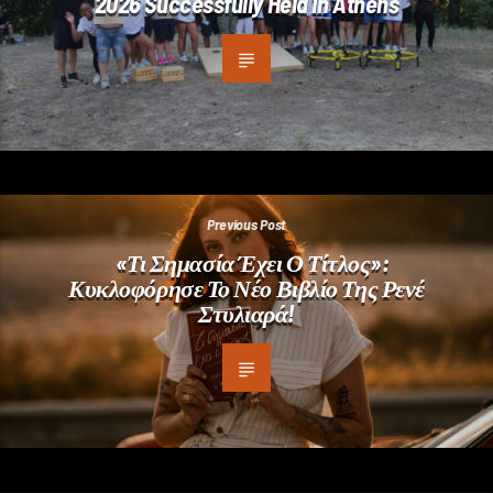
2026 Successfully Held In Athens
Previous Post
«Τι Σημασία Έχει Ο Τίτλος»:
Κυκλοφόρησε Το Νέο Βιβλίο Της Ρενέ
Στυλιαρά!