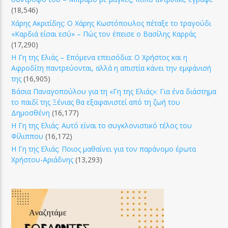
(18,546)
Χάρης Ακριτίδης: Ο Χάρης Κωστόπουλος πέταξε το τραγούδι
«Καρδιά είσαι εσύ» – Πώς τον έπεισε ο Βασίλης Καρράς
(17,290)
Η Γη της Ελιάς – Επόμενα επεισόδια: Ο Χρήστος και η
Αφροδίτη παντρεύονται, αλλά η απιστία κάνει την εμφάνισή
της
(16,905)
Βάσια Παναγοπούλου για τη «Γη της Ελιάς»: Για ένα διάστημα
το παιδί της Ξένιας θα εξαφανιστεί από τη ζωή του
Δημοσθένη
(16,177)
Η Γη της Ελιάς: Αυτό είναι το συγκλονιστικό τέλος του
Φίλιππου
(16,172)
Η Γη της Ελιάς: Ποιος μαθαίνει για τον παράνομο έρωτα
Χρήστου-Αριάδνης
(13,293)