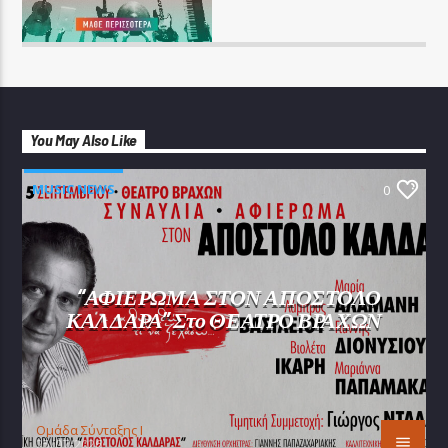
You May Also Like
MUSIC NEWS
0
“ΑΦΙΕΡΩΜΑ ΣΤΟΝ ΑΠΟΣΤΟΛΟ
ΚΑΛΔΑΡΑ” Στο ΘΕΑΤΡΟ ΒΡΑΧΩΝ
Oμάδα Σύνταξης Ι
25/07/2026