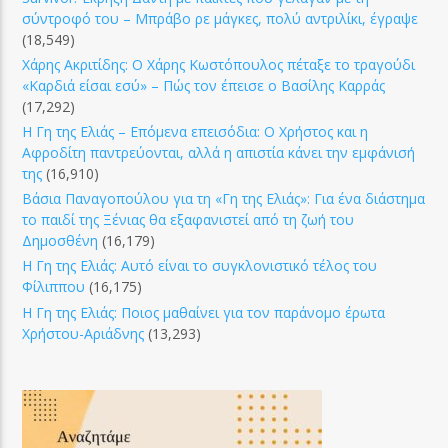
σύντροφό του – Μπράβο ρε μάγκες, πολύ αντριλίκι, έγραψε
(18,549)
Χάρης Ακριτίδης: Ο Χάρης Κωστόπουλος πέταξε το τραγούδι
«Καρδιά είσαι εσύ» – Πώς τον έπεισε ο Βασίλης Καρράς
(17,292)
Η Γη της Ελιάς – Επόμενα επεισόδια: Ο Χρήστος και η
Αφροδίτη παντρεύονται, αλλά η απιστία κάνει την εμφάνισή
της
(16,910)
Βάσια Παναγοπούλου για τη «Γη της Ελιάς»: Για ένα διάστημα
το παιδί της Ξένιας θα εξαφανιστεί από τη ζωή του
Δημοσθένη
(16,179)
Η Γη της Ελιάς: Αυτό είναι το συγκλονιστικό τέλος του
Φίλιππου
(16,175)
Η Γη της Ελιάς: Ποιος μαθαίνει για τον παράνομο έρωτα
Χρήστου-Αριάδνης
(13,293)