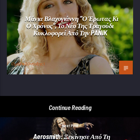
Μάνια Βλαχογιάννη “Ο Έρωτας Κι
Ο Χρόνος”, Το Νέο Της Τραγούδι
Κυκλοφορεί Από Την PANIK
Oμάδα Σύνταξης Ι
20/07/2026
Continue Reading
Next Post
Aerosmith: Ξεκίνησε Από Τη