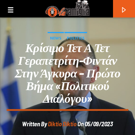
NEWS
POLITICS
Κρίσιμο Τετ Α Τετ
Γεραπετρίτη-Φιντάν
Στην Άγκυρα – Πρώτο
Βήμα «πολιτικού
Διαλόγου»
Current Track
Written By
Diktio Diktio
On 05/09/2023
Title
Artist