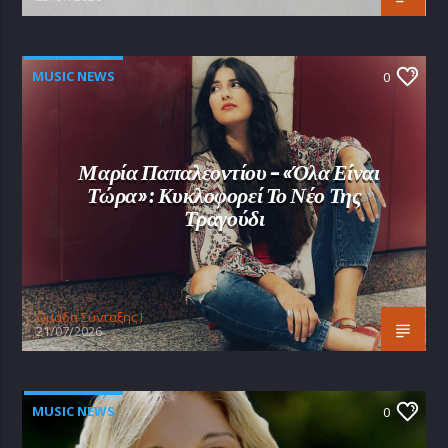
MUSIC NEWS
0
Μαρία Παπαλεοντίου – «Όλα Είναι
Τώρα»: Κυκλοφορεί Το Νέο Της
Τραγούδι
Oμάδα Σύνταξης Ι
21/07/2026
MUSIC NEWS
0