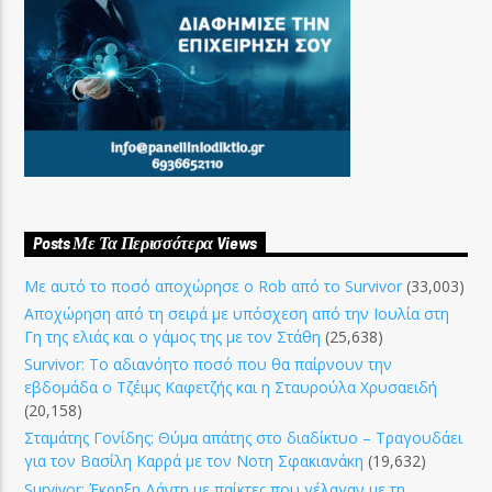
Posts Με Τα Περισσότερα Views
Με αυτό το ποσό αποχώρησε ο Rob από το Survivor
(33,003)
Αποχώρηση από τη σειρά με υπόσχεση από την Ιουλία στη
Γη της ελιάς και ο γάμος της με τον Στάθη
(25,638)
Survivor: Το αδιανόητο ποσό που θα παίρνουν την
εβδομάδα ο Τζέιμς Καφετζής και η Σταυρούλα Χρυσαειδή
(20,158)
Σταμάτης Γονίδης: Θύμα απάτης στο διαδίκτυο – Τραγουδάει
για τον Βασίλη Καρρά με τον Νοτη Σφακιανάκη
(19,632)
Survivor: Έκρηξη Δάντη με παίκτες που γέλαγαν με τη