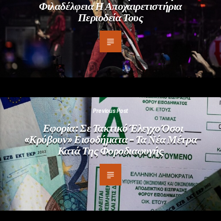
Φιλαδέλφεια Η Αποχαιρετιστήρια
Περιοδεία Τους
Previous Post
Εφορία: Σε Τακτικό Έλεγχο Όσοι
«κρύβουν» Εισοδήματα – Τα Νέα Μέτρα
Κατά Της Φοροδιαφυγής