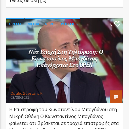
Υγείας σε όλη […]
GREECE
MEDIA
NEWS
POLITICS
0
SOCIETY
Νέα Εποχή Στη Τηλεόραση: Ο
Κωνσταντίνος Μπογδάνος
Επανέρχεται Στο OPEN
Oμάδα Σύνταξης Κ
03/08/2025
Η Επιστροφή του Κωνσταντίνου Μπογδάνου στη
Μικρή Οθόνη Ο Κωνσταντίνος Μπογδάνος
φαίνεται ότι βρίσκεται σε τροχιά επιστροφής στα