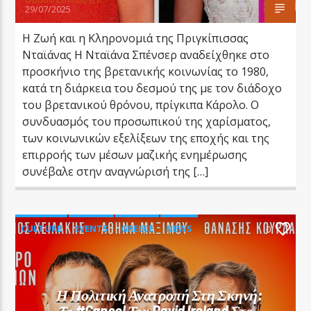
29/07/2025
Η Ζωή και η Κληρονομιά της Πριγκίπισσας
Νταϊάνας Η Νταϊάνα Σπένσερ αναδείχθηκε στο
προσκήνιο της βρετανικής κοινωνίας το 1980,
κατά τη διάρκεια του δεσμού της με τον διάδοχο
του βρετανικού θρόνου, πρίγκιπα Κάρολο. Ο
συνδυασμός του προσωπικού της χαρίσματος,
των κοινωνικών εξελίξεων της εποχής και της
επιρροής των μέσων μαζικής ενημέρωσης
συνέβαλε στην αναγνώρισή της […]
CULTURE
EVENTS
GREECE
NEWS
0
POLITICS
Η Πολιτική Ανατροπή Στη Σκηνή:
Το #Cancel Του David Ireland Στο