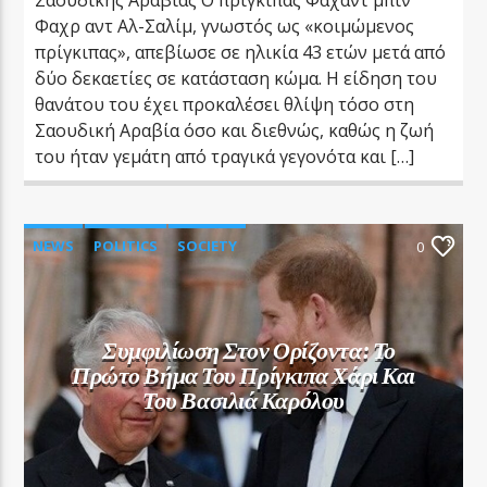
Φαχρ αντ Αλ-Σαλίμ, γνωστός ως «κοιμώμενος
πρίγκιπας», απεβίωσε σε ηλικία 43 ετών μετά από
δύο δεκαετίες σε κατάσταση κώμα. Η είδηση του
θανάτου του έχει προκαλέσει θλίψη τόσο στη
Σαουδική Αραβία όσο και διεθνώς, καθώς η ζωή
του ήταν γεμάτη από τραγικά γεγονότα και […]
NEWS
POLITICS
SOCIETY
0
Συμφιλίωση Στον Ορίζοντα: Το
Πρώτο Βήμα Του Πρίγκιπα Χάρι Και
Του Βασιλιά Καρόλου