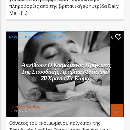
πληροφορίες από την βρετανική εφημερίδα Daily
Mail, […]
NEWS
POLITICS
SOCIETY
0
WORLD NEWS
Απεβίωσε Ο Κοιμώμενος Πρίγκιπας
Της Σαουδικής Αραβίας Μετά Από
20 Χρόνια Σε Κώμα
Oμάδα Σύνταξης Κ
20/07/2025
Θάνατος του «κοιμώμενου πρίγκιπα» της
Σαουδικής Αραβίας Ο πρίγκιπας Φαχάντ μπιν