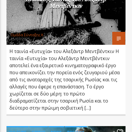
Μεντβέντκιν
Oμάδα Σύνταξης Κ
15/07/2025
Η ταινία «Ευτυχία» του Αλεξάντρ Μεντβέντκιν Η
ταινία «Ευτυχία» του Αλεξάντρ Μεντβέντκιν
αποτελεί ένα εξαιρετικό κινηματογραφικό έργο
που απεικονίζει την πορεία ενός ζευγαριού μέσα
από τις αναταραχές της τσαρικής Ρωσίας και τις
αλλαγές που έφερε η επανάσταση. Το έργο
χωρίζεται σε δύο μέρη: το πρώτο
διαδραματίζεται στην τσαρική Ρωσία και το
δεύτερο στην πρώιμη σοβιετική […]
CULTURE
GREECE
NEWS
POLITICS