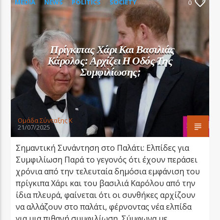
MEDIA
NEWS
POLITICS
SOCIETY
0
WORLD NEWS
Πρίγκιπας Χάρι Και Βασιλιάς
Κάρολος: Αρχίζει Η Οδός Της
Συμφιλίωσης;
Oμάδα Σύνταξης Κ
21/07/2025
Σημαντική Συνάντηση στο Παλάτι: Ελπίδες για
Συμφιλίωση Παρά το γεγονός ότι έχουν περάσει
χρόνια από την τελευταία δημόσια εμφάνιση του
πρίγκιπα Χάρι και του βασιλιά Καρόλου από την
ίδια πλευρά, φαίνεται ότι οι συνθήκες αρχίζουν
να αλλάζουν στο παλάτι, φέρνοντας νέα ελπίδα
για μια πιθανή συμφιλίωση. Σύμφωνα με