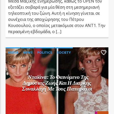
Μέσα Μαζικής Ενημέρωσης, καθώς το OPEN τον
εξετάζει σοβαρά για μία θέση στη μεσημεριανή
τηλεοπτική του ζώνη. Αυτή η κίνηση γίνεται σε
συνέχεια της αποχώρησης του Πέτρου
Κουσουλού, ο οποίος μετακόμισε στον ANT1. Την
περασμένη εβδομάδα, ο […]
MEDIA
NEWS
POLITICS
SOCIETY
0
Νταϊάνα: Το Φαινόμενο Της
Δημόσιας Ζωής Και Η Διαρκής
Συναλλαγή Με Τους Παπαράτσι
Oμάδα Σύνταξης Κ