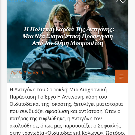
0
SOCIETY
Η Πολιτική Καρδιά Της Αντιγόνης:
Μια Νέα Σκηνοθετική Προσέγγιση
Από Τον Θέμη Μουμουλίδη
Oμάδα Σύνταξης Κ
14/07/2025
Η Αντιγόνη του Σοφοκλή: Μια Διαχρονική
Παράσταση Το Έργο Η Αντιγόνη, κόρη του
Οιδίποδα και της Ιοκάστης, ξετυλίγει μια ιστορία
που συνδυάζει αφοσίωση και αντίσταση. Όταν ο
πατέρας της τυφλώθηκε, η Αντιγόνη τον
ακολούθησε, όπως μας παρουσιάζει ο Σοφοκλής
στην τραγωδία «Οιδίποδας επί Κολωνώ». Ωστόσο,