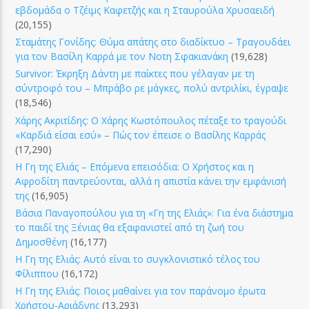
εβδομάδα ο Τζέιμς Καφετζής και η Σταυρούλα Χρυσαειδή
(20,155)
Σταμάτης Γονίδης: Θύμα απάτης στο διαδίκτυο – Τραγουδάει
για τον Βασίλη Καρρά με τον Νοτη Σφακιανάκη
(19,628)
Survivor: Έκρηξη Δάντη με παίκτες που γέλαγαν με τη
σύντροφό του – Μπράβο ρε μάγκες, πολύ αντριλίκι, έγραψε
(18,546)
Χάρης Ακριτίδης: Ο Χάρης Κωστόπουλος πέταξε το τραγούδι
«Καρδιά είσαι εσύ» – Πώς τον έπεισε ο Βασίλης Καρράς
(17,290)
Η Γη της Ελιάς – Επόμενα επεισόδια: Ο Χρήστος και η
Αφροδίτη παντρεύονται, αλλά η απιστία κάνει την εμφάνισή
της
(16,905)
Βάσια Παναγοπούλου για τη «Γη της Ελιάς»: Για ένα διάστημα
το παιδί της Ξένιας θα εξαφανιστεί από τη ζωή του
Δημοσθένη
(16,177)
Η Γη της Ελιάς: Αυτό είναι το συγκλονιστικό τέλος του
Φίλιππου
(16,172)
Η Γη της Ελιάς: Ποιος μαθαίνει για τον παράνομο έρωτα
Χρήστου-Αριάδνης
(13,293)