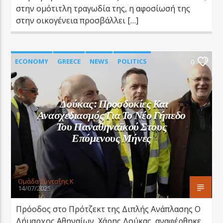
στην ομότιτλη τραγωδία της, η αφοσίωσή της
στην οικογένεια προσβάλλει […]
ECONOMY
GREECE
NEWS
POLITICS
0
SOCIETY
SPORTS
Δούκας: Προσδοκίες Και
Ανασχεδιασμός Για Το Νέο Γήπεδο
Του Παναθηναϊκού Στους
Επόμενους Μήνες
Oμάδα Σύνταξης Κ
14/07/2025
Πρόοδος στο Πρότζεκτ της Διπλής Ανάπλασης Ο
Δήμαρχος Αθηναίων, Χάρης Δούκας, αναφέρθηκε