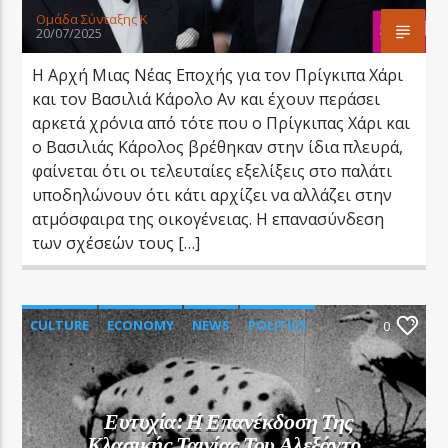
Oμάδα Σύνταξης Κ
20/07/2025
Η Αρχή Μιας Νέας Εποχής για τον Πρίγκιπα Χάρι
και τον Βασιλιά Κάρολο Αν και έχουν περάσει
αρκετά χρόνια από τότε που ο Πρίγκιπας Χάρι και
ο Βασιλιάς Κάρολος βρέθηκαν στην ίδια πλευρά,
φαίνεται ότι οι τελευταίες εξελίξεις στο παλάτι
υποδηλώνουν ότι κάτι αρχίζει να αλλάζει στην
ατμόσφαιρα της οικογένειας. Η επανασύνδεση
των σχέσεών τους […]
CULTURE
ECONOMY
NEWS
POLITICS
0
SOCIETY
Ευτυχία: Η Επανέκδοση Της
Κλασικής Ταινίας Του Αλεξάντρ