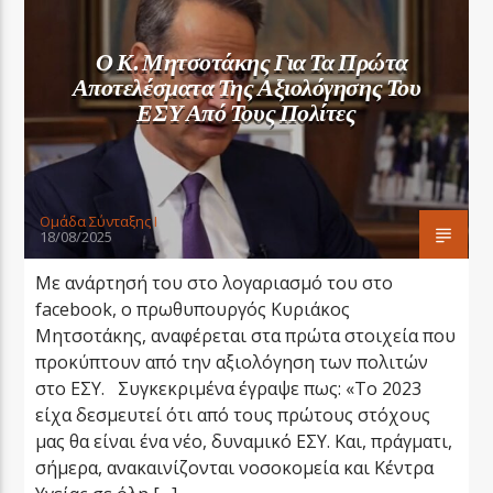
Ο Κ. Μητσοτάκης Για Τα Πρώτα
Αποτελέσματα Της Αξιολόγησης Του
ΕΣΥ Από Τους Πολίτες
LA FAMIGLIA RADIO
Oμάδα Σύνταξης Ι
18/08/2025
LA FAMIGLIA ΝΗΣΙΩΤΙΚΑ
Με ανάρτησή του στο λογαριασμό του στο
facebook, ο πρωθυπουργός Κυριάκος
Μητσοτάκης, αναφέρεται στα πρώτα στοιχεία που
προκύπτουν από την αξιολόγηση των πολιτών
στο ΕΣΥ. Συγκεκριμένα έγραψε πως: «Το 2023
είχα δεσμευτεί ότι από τους πρώτους στόχους
μας θα είναι ένα νέο, δυναμικό ΕΣΥ. Και, πράγματι,
σήμερα, ανακαινίζονται νοσοκομεία και Κέντρα