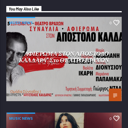
You May Also Like
MUSIC NEWS
0
“ΑΦΙΕΡΩΜΑ ΣΤΟΝ ΑΠΟΣΤΟΛΟ
ΚΑΛΔΑΡΑ” Στο ΘΕΑΤΡΟ ΒΡΑΧΩΝ
Oμάδα Σύνταξης Ι
25/07/2026
MUSIC NEWS
0