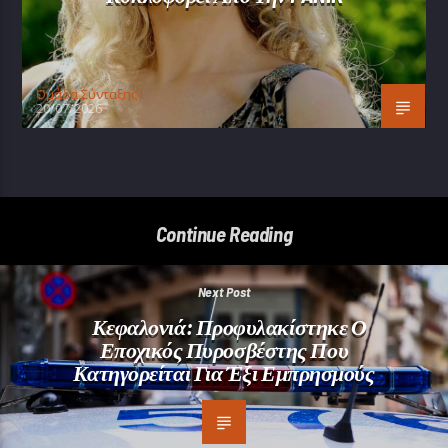
Oμάδα Σύνταξης Ι
20/07/2026
Continue Reading
Next Post
Κεφαλονιά: Προφυλακίστηκε Ο
Εποχικός Πυροσβέστης Που
Κατηγορείται Για Έξι Εμπρησμούς