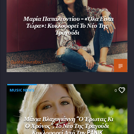
Μαρία Παπαλεοντίου – «Όλα Είναι
Τώρα»: Κυκλοφορεί Το Νέο Της
Τραγούδι
Oμάδα Σύνταξης Ι
21/07/2026
MUSIC NEWS
0
Μάνια Βλαχογιάννη “Ο Έρωτας Κι
Ο Χρόνος”, Το Νέο Της Τραγούδι
Κυκλοφορεί Από Την PANIK