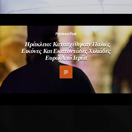
Previous Post
Ηράκλειο: Κατασχέθηκαν Παλιές
Εικόνες Και Εκατοντάδες Χιλιάδες
Ευρώ Από Ιερέα