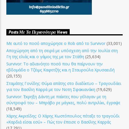
Posts Με Τα Περισσότερα Views
Με αυτό το ποσό αποχώρησε ο Rob από το Survivor
(33,001)
Αποχώρηση από τη σειρά με υπόσχεση από την Ιουλία στη
Γη της ελιάς και ο γάμος της με τον Στάθη
(25,634)
Survivor: Το αδιανόητο ποσό που θα παίρνουν την
εβδομάδα ο Τζέιμς Καφετζής και η Σταυρούλα Χρυσαειδή
(20,155)
Σταμάτης Γονίδης: Θύμα απάτης στο διαδίκτυο – Τραγουδάει
για τον Βασίλη Καρρά με τον Νοτη Σφακιανάκη
(19,629)
Survivor: Έκρηξη Δάντη με παίκτες που γέλαγαν με τη
σύντροφό του – Μπράβο ρε μάγκες, πολύ αντριλίκι, έγραψε
(18,549)
Χάρης Ακριτίδης: Ο Χάρης Κωστόπουλος πέταξε το τραγούδι
«Καρδιά είσαι εσύ» – Πώς τον έπεισε ο Βασίλης Καρράς
(17,291)