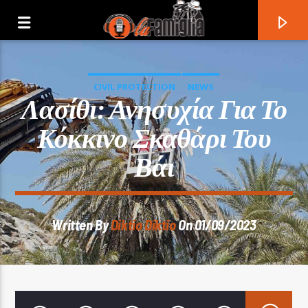
CIVIL PROTECTION
NEWS
Λασίθι: Ανησυχία Για Το
Κόκκινο Σκαθάρι Του
Βάι
Written By
Diktio Diktio
On 01/09/2023
Current Track
Title
Artist