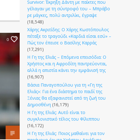
Survivor: Έκρηξη Δάντη με παίκτες που
γέλαγαν με τη σύντροφό του – Μπράβο
ρε μάγκες, πολύ αντριλίκι, έγραψε
(18,548)
Χάρης Ακριτίδης: Ο Χάρης Κωστόπουλος
πέταξε το τραγούδι «Καρδιά είσαι εσύ» –
0
Πώς τον έπεισε ο Βασίλης Καρράς
(17,291)
Η Γη της Ελιάς – Επόμενα επεισόδια: Ο
Χρήστος και η Αφροδίτη παντρεύονται,
αλλά η απιστία κάνει την εμφάνισή της
(16,907)
Βάσια Παναγοπούλου για τη «Γη της
Ελιάς»: Για ένα διάστημα το παιδί της
Ξένιας θα εξαφανιστεί από τη ζωή του
Δημοσθένη
(16,179)
Η Γη της Ελιάς: Αυτό είναι το
συγκλονιστικό τέλος του Φίλιππου
(16,172)
Η Γη της Ελιάς: Ποιος μαθαίνει για τον
παράνομο έρωτα Χρήστου-Αριάδνης