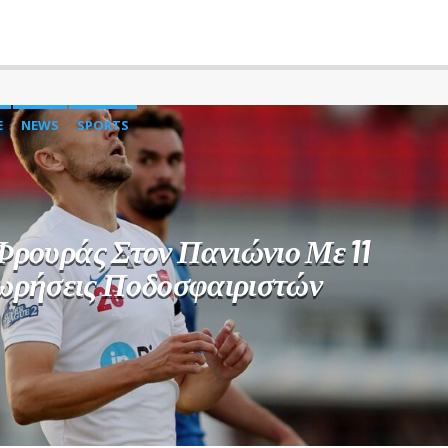
E
NEWS
SPORTS
Φρουράς Στον Πανιώνιο Με 11
ωρήσεις Ποδοσφαιριστών