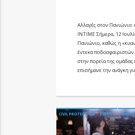
Αλλαγές στον Πανιώνιο:
ΙΝΤΙΜΕ Σήμερα, 12 Ιουλί
Πανιώνιο, καθώς η «κυα
έντεκα ποδοσφαιριστών.
στην πορεία της ομάδας 
επισήμανε την ανάγκη γι
CIVIL PROTECTION
EVENTS
GREECE