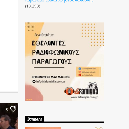
(13,293)
0
Banners