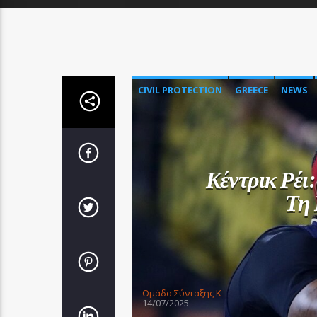
CIVIL PROTECTION
GREECE
NEWS
Κέντρικ Ρέι
Τη 
Oμάδα Σύνταξης Κ
14/07/2025