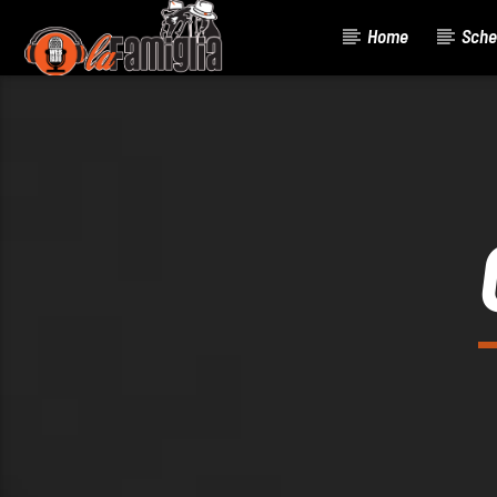
Home
Sche
Current Track
Title
Artist