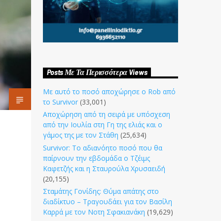
Posts Με Τα Περισσότερα Views
Με αυτό το ποσό αποχώρησε ο Rob από
το Survivor
(33,001)
Αποχώρηση από τη σειρά με υπόσχεση
από την Ιουλία στη Γη της ελιάς και ο
γάμος της με τον Στάθη
(25,634)
Survivor: Το αδιανόητο ποσό που θα
παίρνουν την εβδομάδα ο Τζέιμς
Καφετζής και η Σταυρούλα Χρυσαειδή
(20,155)
Σταμάτης Γονίδης: Θύμα απάτης στο
διαδίκτυο – Τραγουδάει για τον Βασίλη
Καρρά με τον Νοτη Σφακιανάκη
(19,629)