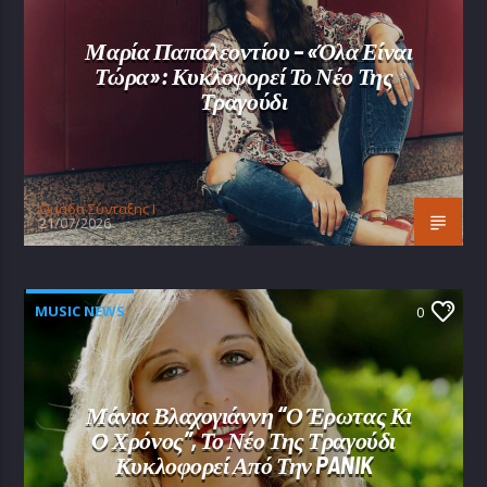
Μαρία Παπαλεοντίου – «Όλα Είναι
Τώρα»: Κυκλοφορεί Το Νέο Της
Τραγούδι
Oμάδα Σύνταξης Ι
21/07/2026
MUSIC NEWS
0
Μάνια Βλαχογιάννη “Ο Έρωτας Κι
Ο Χρόνος”, Το Νέο Της Τραγούδι
Κυκλοφορεί Από Την PANIK