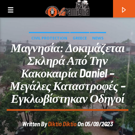
CIVIL PROTECTION
GREECE
NEWS
Μαγνησία: Δοκιμάζεται
Σκληρά Από Την
Κακοκαιρία Daniel –
Μεγάλες Καταστροφές –
Εγκλωβίστηκαν Οδηγοί
Current Track
Written By
Diktio Diktio
On 05/09/2023
Title
Artist