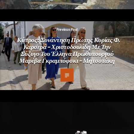
Previous Post
Κύπρος: Συνάντηση Πρώτης Κυρίας Φ.
Καρσερά – Χριστοδουλίδη Με Την
Σύζυγο Του Έλληνα Πρωθυπουργού
Μαρέβα Γκραμπόφσκι – Μητσοτάκη