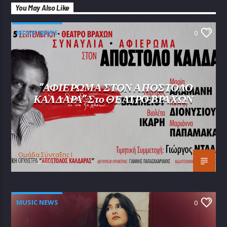
You May Also Like
MUSIC NEWS
0
“ΑΦΙΕΡΩΜΑ ΣΤΟΝ ΑΠΟΣΤΟΛΟ
ΚΑΛΔΑΡΑ” Στο ΘΕΑΤΡΟ ΒΡΑΧΩΝ
Oμάδα Σύνταξης Ι
25/07/2026
MUSIC NEWS
0