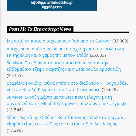
Posts Με Τα Περισσότερα Views
Με αυτό το ποσό αποχώρησε ο Rob από το Survivor
(33,000)
Αποχώρηση από τη σειρά με υπόσχεση από την Ιουλία στη
Γη της ελιάς και ο γάμος της με τον Στάθη
(25,633)
Survivor: Το αδιανόητο ποσό που θα παίρνουν την
εβδομάδα ο Τζέιμς Καφετζής και η Σταυρούλα Χρυσαειδή
(20,155)
Σταμάτης Γονίδης: Θύμα απάτης στο διαδίκτυο – Τραγουδάει
για τον Βασίλη Καρρά με τον Νοτη Σφακιανάκη
(19,628)
Survivor: Έκρηξη Δάντη με παίκτες που γέλαγαν με τη
σύντροφό του – Μπράβο ρε μάγκες, πολύ αντριλίκι, έγραψε
(18,546)
Χάρης Ακριτίδης: Ο Χάρης Κωστόπουλος πέταξε το τραγούδι
«Καρδιά είσαι εσύ» – Πώς τον έπεισε ο Βασίλης Καρράς
(17,290)