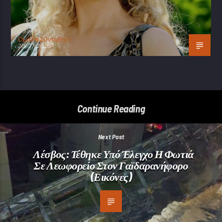
Oμάδα Σύνταξης Ι
20/07/2026
Continue Reading
Next Post
Λέσβος: Τέθηκε Υπό Έλεγχο Η Φωτιά
Σε Λεωφορείο Στον Γαϊδαρανήφορο
(εικόνες)