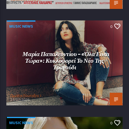
25/07/2026
MUSIC NEWS
0
Μαρία Παπαλεοντίου – «Όλα Είναι
Τώρα»: Κυκλοφορεί Το Νέο Της
Τραγούδι
Oμάδα Σύνταξης Ι
21/07/2026
MUSIC NEWS
0