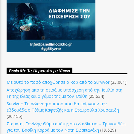
Posts Με Τα Περισσότερα Views
Με αυτό το ποσό αποχώρησε ο Rob από το Survivor
(33,001)
Αποχώρηση από τη σειρά με υπόσχεση από την Ιουλία στη
Γη της ελιάς και ο γάμος της με τον Στάθη
(25,634)
Survivor: Το αδιανόητο ποσό που θα παίρνουν την
εβδομάδα ο Τζέιμς Καφετζής και η Σταυρούλα Χρυσαειδή
(20,155)
Σταμάτης Γονίδης: Θύμα απάτης στο διαδίκτυο – Τραγουδάει
για τον Βασίλη Καρρά με τον Νοτη Σφακιανάκη
(19,629)