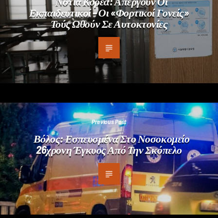
Νότια Κορέα: Απεργούν Οι
Εκπαιδευτικοί – Οι «φορτικοί Γονείς»
Τούς Ωθούν Σε Αυτοκτονίες
Previous Post
Βόλος: Εσπευσμένα Στο Νοσοκομείο
26χρονη Έγκυος Από Την Σκόπελο