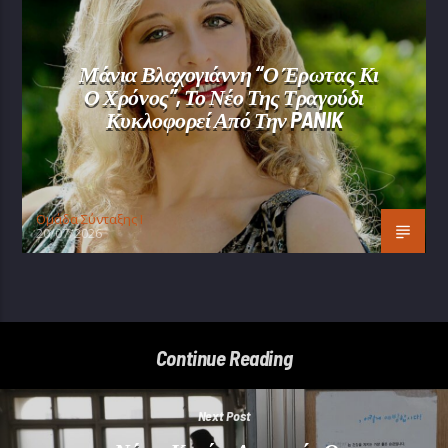
Μάνια Βλαχογιάννη “Ο Έρωτας Κι
Ο Χρόνος”, Το Νέο Της Τραγούδι
Κυκλοφορεί Από Την PANIK
Oμάδα Σύνταξης Ι
20/07/2026
Continue Reading
Next Post