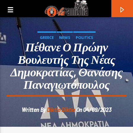
GREECE
NEWS
POLITICS
Πέθανε Ο Πρώην
Βουλευτής Της Νέας
Δημοκρατίας, Θανάσης
Παναγιωτόπουλος
Written By
Diktio Diktio
On 04/09/2023
Current Track
Title
Artist