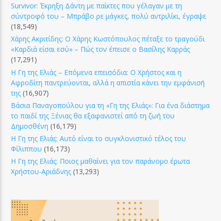
Survivor: Έκρηξη Δάντη με παίκτες που γέλαγαν με τη
σύντροφό του – Μπράβο ρε μάγκες, πολύ αντριλίκι, έγραψε
(18,549)
Χάρης Ακριτίδης: Ο Χάρης Κωστόπουλος πέταξε το τραγούδι
«Καρδιά είσαι εσύ» – Πώς τον έπεισε ο Βασίλης Καρράς
(17,291)
Η Γη της Ελιάς – Επόμενα επεισόδια: Ο Χρήστος και η
Αφροδίτη παντρεύονται, αλλά η απιστία κάνει την εμφάνισή
της
(16,907)
Βάσια Παναγοπούλου για τη «Γη της Ελιάς»: Για ένα διάστημα
το παιδί της Ξένιας θα εξαφανιστεί από τη ζωή του
Δημοσθένη
(16,179)
Η Γη της Ελιάς: Αυτό είναι το συγκλονιστικό τέλος του
Φίλιππου
(16,173)
Η Γη της Ελιάς: Ποιος μαθαίνει για τον παράνομο έρωτα
Χρήστου-Αριάδνης
(13,293)