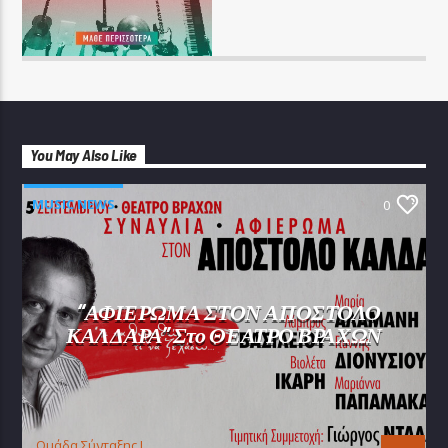
You May Also Like
MUSIC NEWS
0
“ΑΦΙΕΡΩΜΑ ΣΤΟΝ ΑΠΟΣΤΟΛΟ
ΚΑΛΔΑΡΑ” Στο ΘΕΑΤΡΟ ΒΡΑΧΩΝ
Oμάδα Σύνταξης Ι