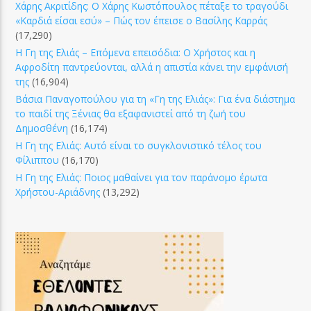
Χάρης Ακριτίδης: Ο Χάρης Κωστόπουλος πέταξε το τραγούδι
«Καρδιά είσαι εσύ» – Πώς τον έπεισε ο Βασίλης Καρράς
(17,290)
Η Γη της Ελιάς – Επόμενα επεισόδια: Ο Χρήστος και η
Αφροδίτη παντρεύονται, αλλά η απιστία κάνει την εμφάνισή
της
(16,904)
Βάσια Παναγοπούλου για τη «Γη της Ελιάς»: Για ένα διάστημα
το παιδί της Ξένιας θα εξαφανιστεί από τη ζωή του
Δημοσθένη
(16,174)
Η Γη της Ελιάς: Αυτό είναι το συγκλονιστικό τέλος του
Φίλιππου
(16,170)
Η Γη της Ελιάς: Ποιος μαθαίνει για τον παράνομο έρωτα
Χρήστου-Αριάδνης
(13,292)