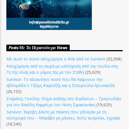
Posts Με Τα Περισσότερα Views
Με αυτό το ποσό αποχώρησε ο Rob από το Survivor
(32,998)
Αποχώρηση από τη σειρά με υπόσχεση από την Ιουλία στη
Γη της ελιάς και ο γάμος της με τον Στάθη
(25,629)
Survivor: Το αδιανόητο ποσό που θα παίρνουν την
εβδομάδα ο Τζέιμς Καφετζής και η Σταυρούλα Χρυσαειδή
(20,152)
Σταμάτης Γονίδης: Θύμα απάτης στο διαδίκτυο – Τραγουδάει
για τον Βασίλη Καρρά με τον Νοτη Σφακιανάκη
(19,625)
Survivor: Έκρηξη Δάντη με παίκτες που γέλαγαν με τη
σύντροφό του – Μπράβο ρε μάγκες, πολύ αντριλίκι, έγραψε
(18,545)