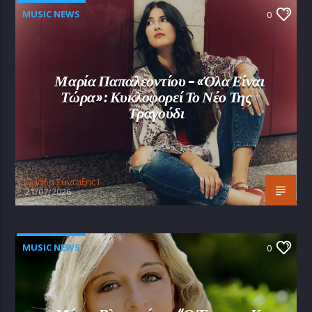
MUSIC NEWS
0
Μαρία Παπαλεοντίου – «Όλα Είναι
Τώρα»: Κυκλοφορεί Το Νέο Της
Τραγούδι
Oμάδα Σύνταξης Ι
21/07/2026
MUSIC NEWS
0