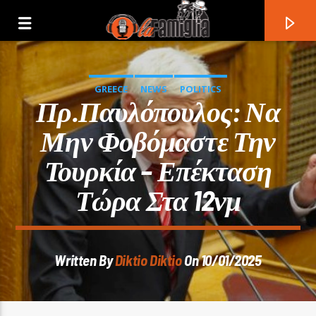
GREECE
NEWS
POLITICS
Πρ.Παυλόπουλος: Να
Μην Φοβόμαστε Την
Τουρκία – Επέκταση
Τώρα Στα 12νμ
Written By
Diktio Diktio
On 10/01/2025
Current Track
Title
Artist