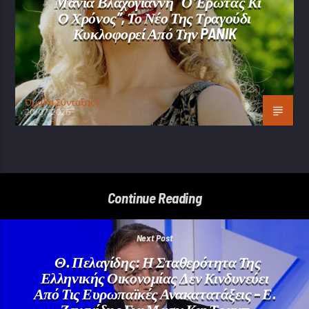
Μάνια Βλαχογιάννη “Ο Έρωτας Κι
Ο Χρόνος”, Το Νέο Της Τραγούδι
Κυκλοφορεί Από Την PANIK
Oμάδα Σύνταξης Ι
20/07/2026
Continue Reading
Next Post
Θ. Πελαγίδης: Η Σταθερότητα Της
Ελληνικής Οικονομίας Δεν Κινδυνεύει
Από Τις Ευρωπαϊκές Ανακατατάξεις – Ε.