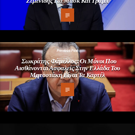
Ζεμενίδης Για Μασκ Και Τραμπ
Previous Post
Σωκράτης Φάμελλος: Οι Μόνοι Που
Αισθάνονται Ασφαλείς Στην Ελλάδα Του
Μητσοτάκη Είναι Τα Καρτέλ