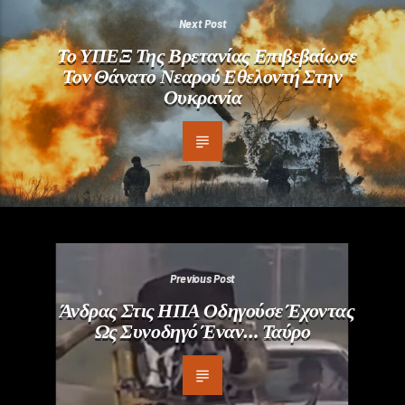
Next Post
Το ΥΠΕΞ Της Βρετανίας Επιβεβαίωσε
Τον Θάνατο Νεαρού Εθελοντή Στην
Ουκρανία
Previous Post
Άνδρας Στις ΗΠΑ Οδηγούσε Έχοντας
Ως Συνοδηγό Έναν… Ταύρο