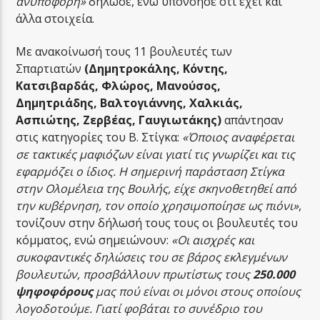
ανυπόφορη»
δήλωσε, ενώ υπονόησε ότι έχει και
άλλα στοιχεία.
Με ανακοίνωσή τους 11 βουλευτές των
Σπαρτιατών
(Δημητροκάλης, Κόντης,
Κατσιβαρδάς, Φλώρος, Μανούσος,
Δημητριάδης, Βαλτογιάννης, Χαλκιάς,
Ασπιώτης, Ζερβέας, Γαυγιωτάκης)
απάντησαν
στις κατηγορίες του Β. Στίγκα:
«Όποιος αναφέρεται
σε τακτικές μαφιόζων είναι γιατί τις γνωρίζει και τις
εφαρμόζει ο ίδιος. Η σημερινή παράσταση Στίγκα
στην Ολομέλεια της Βουλής, είχε σκηνοθετηθεί από
την κυβέρνηση, τον οποίο χρησιμοποίησε ως πιόνι»
,
τονίζουν στην δήλωσή τους τους οι βουλευτές του
κόμματος, ενώ σημειώνουν:
«Οι αισχρές και
συκοφαντικές δηλώσεις του σε βάρος εκλεγμένων
βουλευτών, προσβάλλουν πρωτίστως τους
250.000
ψηφοφόρους
μας πού είναι οι μόνοι στους οποίους
λογοδοτούμε. Γιατί φοβάται το συνέδριο του