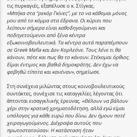
τις πυρκαγιές, εξαπέλυσε ο κ. Στίγκας.
«Μπήκα στα “ρεκόρ Γκίνες”, με το να κάθομαι μόνος
μου από το κόμμα στα έδρανα. Οι κύριοι που
λείπουν σήμερα είναι καθοδηγούμενοι και
ποδηγετούμενοι από ξένα κέντρα
εξωκοινοβουλευτικά. Τα κέντρα αυτά παραπέμπουν
σε Greek Mafia και Δον Κορλεόνε. Τους λένε τι θα
κάνουν, πότε και πως θα το κάνουν. Στέκομαι όρθιος.
Είμαι έντιμος και βαθιά δημοκράτης. Δεν έχω να
φοβηθώ τίποτα και κανέναν»,
σημείωσε.
Στη συνέχεια μιλώντας στους κοινοβουλευτικούς
συντάκτες, συνέχισε τις καταγγελίες λέγοντας ότι
άπτονται εισαγγελικής έρευνας.
«Θέλουν να βάλουν
χέρι στην κρατική χρηματοδότηση, αλλά εγώ είμαι
υπόλογος για κάθε ευρώ που δίνω. Δεν ήμουν ποτέ
χειραγωγούμενος. Διέγραψα αυτούς που
πρωτοστατούσαν. Η κατάσταση ήταν