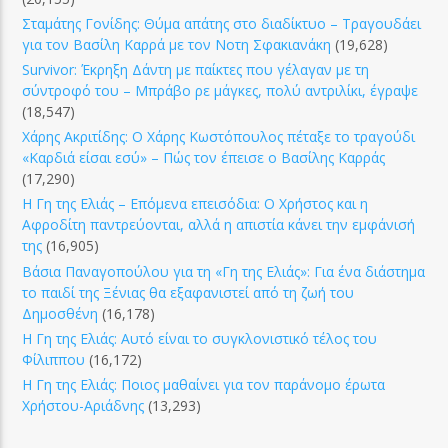
Σταμάτης Γονίδης: Θύμα απάτης στο διαδίκτυο – Τραγουδάει
για τον Βασίλη Καρρά με τον Νοτη Σφακιανάκη
(19,628)
Survivor: Έκρηξη Δάντη με παίκτες που γέλαγαν με τη
σύντροφό του – Μπράβο ρε μάγκες, πολύ αντριλίκι, έγραψε
(18,547)
Χάρης Ακριτίδης: Ο Χάρης Κωστόπουλος πέταξε το τραγούδι
«Καρδιά είσαι εσύ» – Πώς τον έπεισε ο Βασίλης Καρράς
(17,290)
Η Γη της Ελιάς – Επόμενα επεισόδια: Ο Χρήστος και η
Αφροδίτη παντρεύονται, αλλά η απιστία κάνει την εμφάνισή
της
(16,905)
Βάσια Παναγοπούλου για τη «Γη της Ελιάς»: Για ένα διάστημα
το παιδί της Ξένιας θα εξαφανιστεί από τη ζωή του
Δημοσθένη
(16,178)
Η Γη της Ελιάς: Αυτό είναι το συγκλονιστικό τέλος του
Φίλιππου
(16,172)
Η Γη της Ελιάς: Ποιος μαθαίνει για τον παράνομο έρωτα
Χρήστου-Αριάδνης
(13,293)