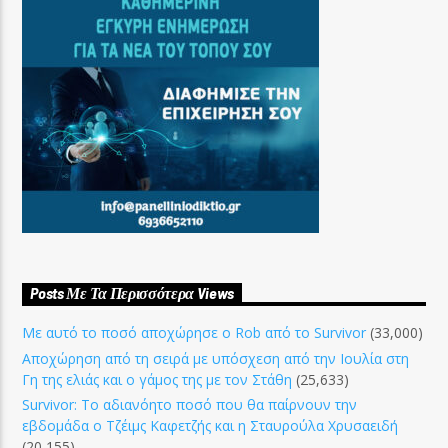
Posts Με Τα Περισσότερα Views
Με αυτό το ποσό αποχώρησε ο Rob από το Survivor
(33,000)
Αποχώρηση από τη σειρά με υπόσχεση από την Ιουλία στη
Γη της ελιάς και ο γάμος της με τον Στάθη
(25,633)
Survivor: Το αδιανόητο ποσό που θα παίρνουν την
εβδομάδα ο Τζέιμς Καφετζής και η Σταυρούλα Χρυσαειδή
(20,155)