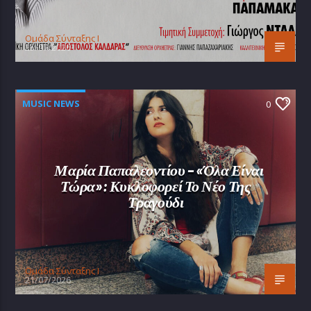
Oμάδα Σύνταξης Ι
25/07/2026
MUSIC NEWS
0
Μαρία Παπαλεοντίου – «Όλα Είναι
Τώρα»: Κυκλοφορεί Το Νέο Της
Τραγούδι
Oμάδα Σύνταξης Ι
21/07/2026