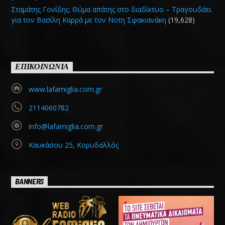
Σταμάτης Γονίδης: Θύμα απάτης στο διαδίκτυο – Τραγουδάει
για τον Βασίλη Καρρά με τον Νοτη Σφακιανάκη
(19,628)
ΕΠΙΚΟΙΝΩΝΙΑ
www.lafamiglia.com.gr
2114060782
info@lafamiglia.com.gr
Καυκάσου 25, Κορυδαλλός
BANNERS