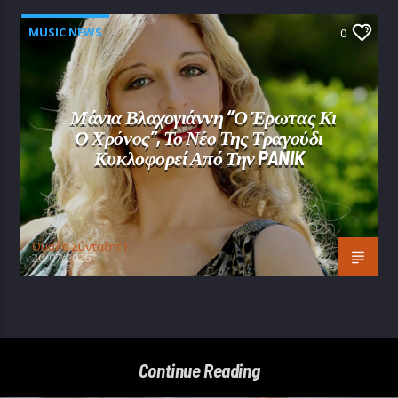
MUSIC NEWS
0
Μάνια Βλαχογιάννη “Ο Έρωτας Κι
Ο Χρόνος”, Το Νέο Της Τραγούδι
Κυκλοφορεί Από Την PANIK
Oμάδα Σύνταξης Ι
20/07/2026
Continue Reading