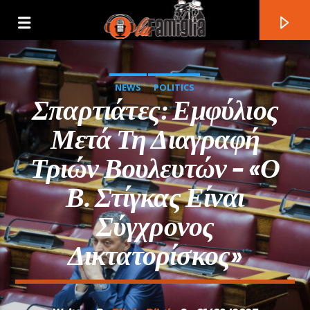
NEWS
POLITICS
Σπαρτιάτες: Εμφύλιος
Μετά Τη Διαγραφή
Τριών Βουλευτών – «Ο
Β. Στίγκας Είναι
Σύγχρονος
Δικτατορίσκος»
Current Track
Title
Artist