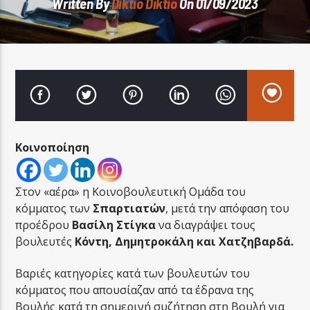
Written By
Diktio Diktio
On 01/09/2023
LA FAMIGLIA RADIO
Κοινοποίηση
LA FAMIGLIA ΝΗΣΙΩΤΙΚΑ
Στον «αέρα» η Κοινοβουλευτική Ομάδα του
κόμματος των
Σπαρτιατών
, μετά την απόφαση του
προέδρου
Βασίλη Στίγκα
να διαγράψει τους
βουλευτές
Κόντη, Δημητροκάλη και Χατζηβαρδά.
Βαριές κατηγορίες κατά των βουλευτών του
κόμματος που απουσίαζαν από τα έδρανα της
Βουλής κατά τη σημερινή συζήτηση στη Βουλή για