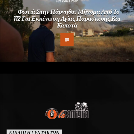
Previous Post
Φωτιά Στην Πάρνηθα: Μήνυμα Από Το
112 Για Εκκένωση Αγίας Παρασκευής Και
Καποτά
ΕΠΙΛΟΓΗ ΣΥΝΤΑΚΤΩΝ