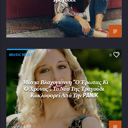
Oμάδα Σύνταξης Ι
21/07/2026
MUSIC NEWS
0
Μάνια Βλαχογιάννη “Ο Έρωτας Κι
Ο Χρόνος”, Το Νέο Της Τραγούδι
Κυκλοφορεί Από Την PANIK
Oμάδα Σύνταξης Ι
20/07/2026