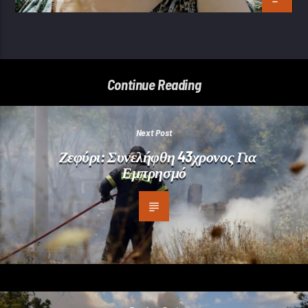
Continue Reading
Next Post
Ζεφύρι: Συνελήφθη 43χρονος Για
Εμπρησμό