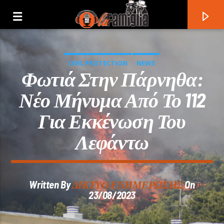
CIVIL PROTECTION
NEWS
Φωτιά Στην Πάρνηθα:
Νέο Μήνυμα Από Το 112
Για Εκκένωση Του
Λεφάντω
Written By
ΔΙΚΤΥΟ ΕΝΗΜΕΡΩΣΗΣ
On
Current Track
23/08/2023
Title
Artist