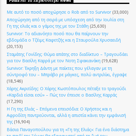
Posts Με Τα Περισσότερα Views
Με αυτό το ποσό αποχώρησε ο Rob από το Survivor
(33,000)
Αποχώρηση από τη σειρά με υπόσχεση από την Ιουλία στη
Γη της ελιάς και ο γάμος της με τον Στάθη
(25,630)
Survivor: Το αδιανόητο ποσό που θα παίρνουν την
εβδομάδα ο Τζέιμς Καφετζής και η Σταυρούλα Χρυσαειδή
(20,153)
Σταμάτης Γονίδης: Θύμα απάτης στο διαδίκτυο – Τραγουδάει
για τον Βασίλη Καρρά με τον Νοτη Σφακιανάκη
(19,628)
Survivor: Έκρηξη Δάντη με παίκτες που γέλαγαν με τη
σύντροφό του – Μπράβο ρε μάγκες, πολύ αντριλίκι, έγραψε
(18,546)
Χάρης Ακριτίδης: Ο Χάρης Κωστόπουλος πέταξε το τραγούδι
«Καρδιά είσαι εσύ» – Πώς τον έπεισε ο Βασίλης Καρράς
(17,290)
Η Γη της Ελιάς – Επόμενα επεισόδια: Ο Χρήστος και η
Αφροδίτη παντρεύονται, αλλά η απιστία κάνει την εμφάνισή
της
(16,904)
Βάσια Παναγοπούλου για τη «Γη της Ελιάς»: Για ένα διάστημα
το παιδί της Ξένιας θα εξαφανιστεί από τη ζωή του