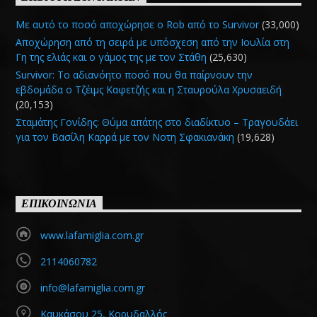
Με αυτό το ποσό αποχώρησε ο Rob από το Survivor
(33,000)
Αποχώρηση από τη σειρά με υπόσχεση από την Ιουλία στη
Γη της ελιάς και ο γάμος της με τον Στάθη
(25,630)
Survivor: Το αδιανόητο ποσό που θα παίρνουν την
εβδομάδα ο Τζέιμς Καφετζής και η Σταυρούλα Χρυσαειδή
(20,153)
Σταμάτης Γονίδης: Θύμα απάτης στο διαδίκτυο – Τραγουδάει
για τον Βασίλη Καρρά με τον Νοτη Σφακιανάκη
(19,628)
ΕΠΙΚΟΙΝΩΝΙΑ
www.lafamiglia.com.gr
2114060782
info@lafamiglia.com.gr
Καυκάσου 25, Κορυδαλλός