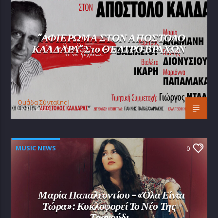
“ΑΦΙΕΡΩΜΑ ΣΤΟΝ ΑΠΟΣΤΟΛΟ
ΚΑΛΔΑΡΑ” Στο ΘΕΑΤΡΟ ΒΡΑΧΩΝ
Oμάδα Σύνταξης Ι
25/07/2026
MUSIC NEWS
0
Μαρία Παπαλεοντίου – «Όλα Είναι
Τώρα»: Κυκλοφορεί Το Νέο Της
Τραγούδι