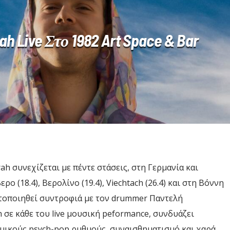
h Live Στο 1982 Art Space & Bar
h συνεχίζεται με πέντε στάσεις, στη Γερμανία και
ο (18.4), Βερολίνο (19.4), Viechtach (26.4) και στη Βόννη
ματοποιηθεί συντροφιά με τον drummer Παντελή
σε κάθε του live μουσική peformance, συνδυάζει
ναμικούς psych-pop ρυθμούς, συναισθηματισμό και χαρά,