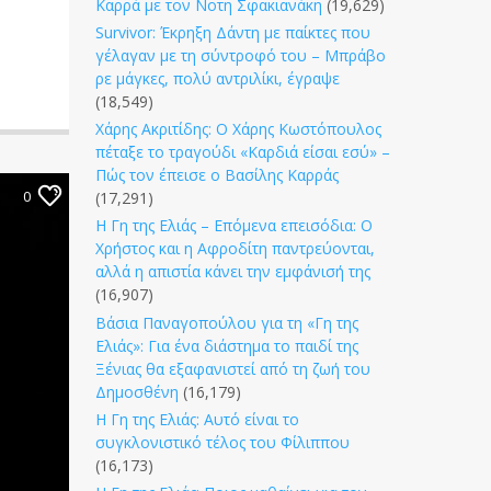
Καρρά με τον Νοτη Σφακιανάκη
(19,629)
Survivor: Έκρηξη Δάντη με παίκτες που
γέλαγαν με τη σύντροφό του – Μπράβο
ρε μάγκες, πολύ αντριλίκι, έγραψε
(18,549)
Χάρης Ακριτίδης: Ο Χάρης Κωστόπουλος
πέταξε το τραγούδι «Καρδιά είσαι εσύ» –
Πώς τον έπεισε ο Βασίλης Καρράς
0
(17,291)
Η Γη της Ελιάς – Επόμενα επεισόδια: Ο
Χρήστος και η Αφροδίτη παντρεύονται,
αλλά η απιστία κάνει την εμφάνισή της
(16,907)
Βάσια Παναγοπούλου για τη «Γη της
Ελιάς»: Για ένα διάστημα το παιδί της
Ξένιας θα εξαφανιστεί από τη ζωή του
Δημοσθένη
(16,179)
Η Γη της Ελιάς: Αυτό είναι το
συγκλονιστικό τέλος του Φίλιππου
(16,173)