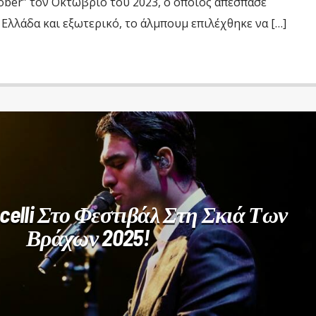
ober” τον Οκτώβριο του 2023, ο οποίος απέσπασε
 Ελλάδα και εξωτερικό, το άλμπουμ επιλέχθηκε να […]
celli Στο Φεστιβάλ Στη Σκιά Των
Βράχων 2025!