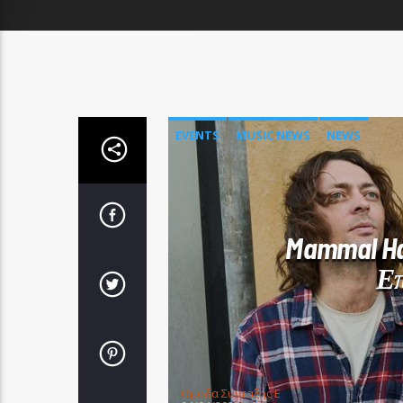
EVENTS
MUSIC NEWS
NEWS
Mammal Ha
Επ
Oμάδα Σύνταξης Ε