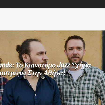
nds: Το Καινοτόμο Jazz Σχήμα
ιστρέφει Στην Αθήνα!