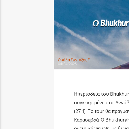
Ο Bhukhura
Oμάδα Σύνταξης Ε
04/04/2025
Ηπεριοδεία του Bhukhura
συγκεκριμένα στα: Αννόβερ
(27.4). Το tour θα πραγ
Καρασεβδά. Ο Bhukhurah 
ονειρικά visuals, με δυ