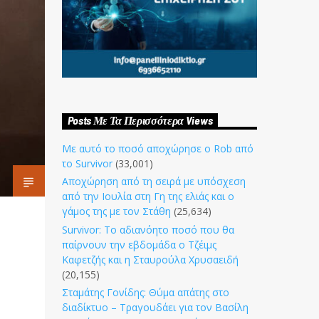
Posts Με Τα Περισσότερα Views
Με αυτό το ποσό αποχώρησε ο Rob από
το Survivor
(33,001)
Αποχώρηση από τη σειρά με υπόσχεση
από την Ιουλία στη Γη της ελιάς και ο
γάμος της με τον Στάθη
(25,634)
Survivor: Το αδιανόητο ποσό που θα
παίρνουν την εβδομάδα ο Τζέιμς
Καφετζής και η Σταυρούλα Χρυσαειδή
(20,155)
Σταμάτης Γονίδης: Θύμα απάτης στο
διαδίκτυο – Τραγουδάει για τον Βασίλη