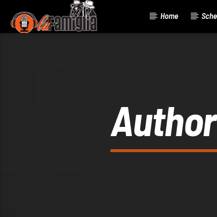
Home
Sche
Current Track
Title
Artist
Author