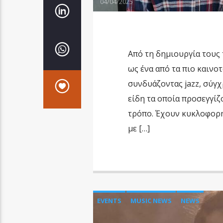
04/04/2025
Από τη δημιουργία τους
ως ένα από τα πιο καινο
συνδυάζοντας jazz, σύγχρ
είδη τα οποία προσεγγίζ
τρόπο. Έχουν κυκλοφορή
με […]
EVENTS
MUSIC NEWS
NEWS