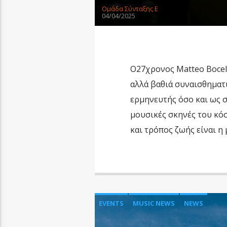
Oμάδα Σύνταξης Ε
04/04/2025
Ο27χρονος Matteo Bocell
αλλά βαθιά συναισθηματι
ερμηνευτής όσο και ως σ
μουσικές σκηνές του κό
και τρόπος ζωής είναι η
EVENTS
MUSIC NEWS
NEWS