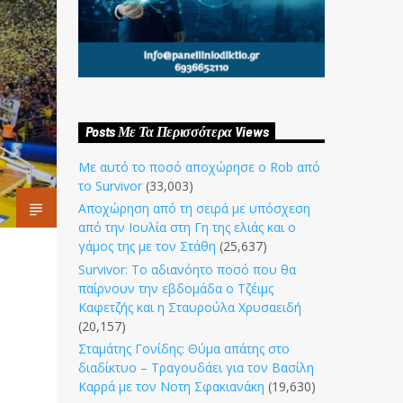
Posts Με Τα Περισσότερα Views
Με αυτό το ποσό αποχώρησε ο Rob από
το Survivor
(33,003)
Αποχώρηση από τη σειρά με υπόσχεση
από την Ιουλία στη Γη της ελιάς και ο
γάμος της με τον Στάθη
(25,637)
Survivor: Το αδιανόητο ποσό που θα
παίρνουν την εβδομάδα ο Τζέιμς
Καφετζής και η Σταυρούλα Χρυσαειδή
(20,157)
Σταμάτης Γονίδης: Θύμα απάτης στο
διαδίκτυο – Τραγουδάει για τον Βασίλη
Καρρά με τον Νοτη Σφακιανάκη
(19,630)