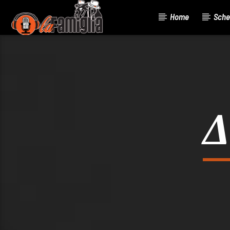
Home
Sche
Current Track
Title
Artist
Δ