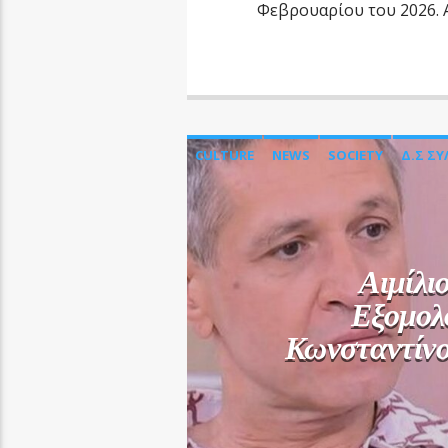
Φεβρουαρίου του 2026. Α
CULTURE
NEWS
SOCIETY
Δ.Σ Σ
Αιμίλι
Εξομολ
Κωνσταντίνο