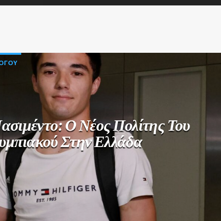
ΛΟΓΟΥ
ασιμέντο: Ο Νέος Πολίτης Του
υμπιακού Στην Ελλάδα