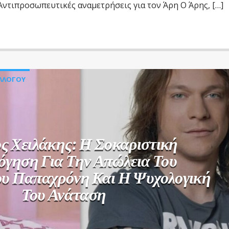
ντιπροσωπευτικές αναμετρήσεις για τον Άρη Ο Άρης, […]
ΥΛΛΟΓΟΥ
ος Χειλάκης: Η Σοκαριστική
όγηση Για Την Απώλεια Του
υ Παπαχρόνη Και Η Ψυχολογική
Του Ανάταση