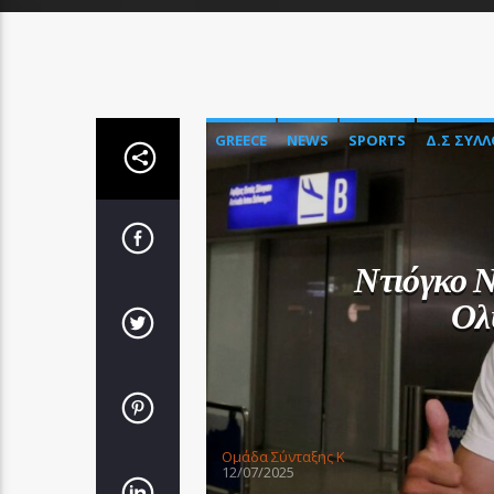
GREECE
NEWS
SPORTS
Δ.Σ ΣΥΛ
Ντιόγκο Ν
Ολ
Oμάδα Σύνταξης Κ
12/07/2025