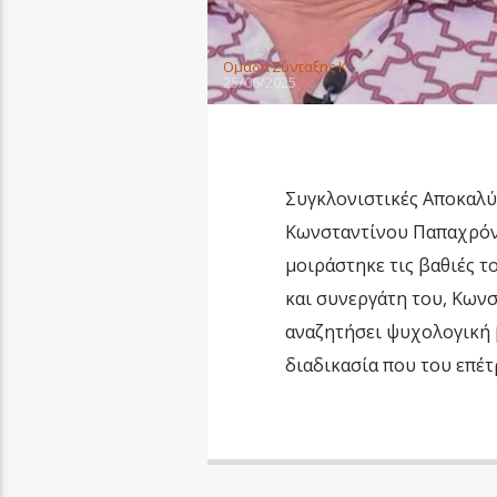
Oμάδα Σύνταξης Κ
25/06/2025
Συγκλονιστικές Αποκαλύψ
Κωνσταντίνου Παπαχρόνη 
μοιράστηκε τις βαθιές τ
και συνεργάτη του, Κων
αναζητήσει ψυχολογική 
διαδικασία που του επέτ