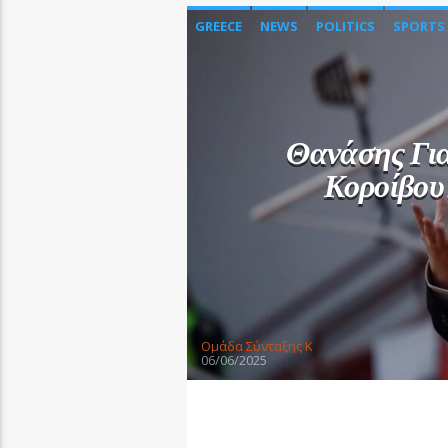
GREECE
NEWS
POLITICS
SPORTS
Θανάσης Για
Κοροίβου
Oμάδα Σύνταξης Κ
06/06/2025