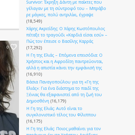
Survivor: Έκρηξη Δάντη με παίκτες που
γέλαγαν με τη σύντροφό του – Μπράβο
ρε μάγκες, πολύ αντριλίκι, έγραψε
(18,549)
Χάρης Ακριτίδης: Ο Χάρης Κωστόπουλος
πέταξε το τραγούδι «Καρδιά είσαι εσύ» –
Πώς τον έπεισε ο Βασίλης Καρράς
0
(17,292)
Η Γη της Ελιάς – Επόμενα επεισόδια: Ο
Χρήστος και η Αφροδίτη παντρεύονται,
αλλά η απιστία κάνει την εμφάνισή της
(16,910)
Βάσια Παναγοπούλου για τη «Γη της
Ελιάς»: Για ένα διάστημα το παιδί της
Ξένιας θα εξαφανιστεί από τη ζωή του
Δημοσθένη
(16,179)
Η Γη της Ελιάς: Αυτό είναι το
συγκλονιστικό τέλος του Φίλιππου
(16,175)
Η Γη της Ελιάς: Ποιος μαθαίνει για τον
παράνομο έρωτα Χρήστου-Αριάδνης