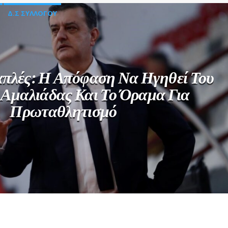
Δ.Σ ΣΥΛΛΟΓΟΥ
πλές: Η Απόφαση Να Ηγηθεί Του
 Αμαλιάδας Και Το Όραμα Για
Πρωταθλητισμό