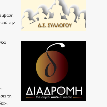
έμβαση,
 από την
ντα
αι
σει τη
ες»,