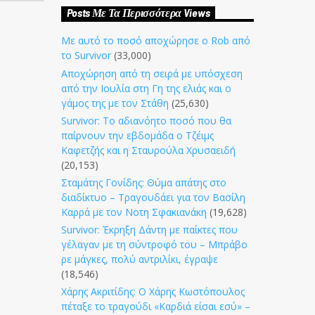
Posts Με Τα Περισσότερα Views
Με αυτό το ποσό αποχώρησε ο Rob από
το Survivor
(33,000)
Αποχώρηση από τη σειρά με υπόσχεση
από την Ιουλία στη Γη της ελιάς και ο
γάμος της με τον Στάθη
(25,630)
Survivor: Το αδιανόητο ποσό που θα
παίρνουν την εβδομάδα ο Τζέιμς
Καφετζής και η Σταυρούλα Χρυσαειδή
(20,153)
Σταμάτης Γονίδης: Θύμα απάτης στο
διαδίκτυο – Τραγουδάει για τον Βασίλη
Καρρά με τον Νοτη Σφακιανάκη
(19,628)
Survivor: Έκρηξη Δάντη με παίκτες που
γέλαγαν με τη σύντροφό του – Μπράβο
ρε μάγκες, πολύ αντριλίκι, έγραψε
(18,546)
Χάρης Ακριτίδης: Ο Χάρης Κωστόπουλος
πέταξε το τραγούδι «Καρδιά είσαι εσύ» –