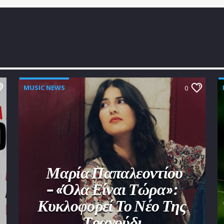
MUSIC NEWS
0
Μαρία Παπαλεοντίου
– «Όλα Είναι Τώρα»:
Κυκλοφορεί Το Νέο Της
Τραγούδι