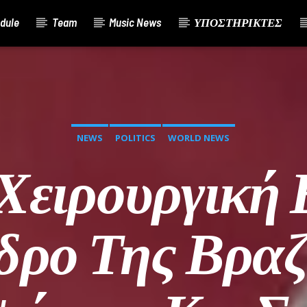
dule
Team
Music News
ΥΠΟΣΤΗΡΙΚΤΕΣ
NEWS
POLITICS
WORLD NEWS
 Χειρουργική
δρο Της Βραζι