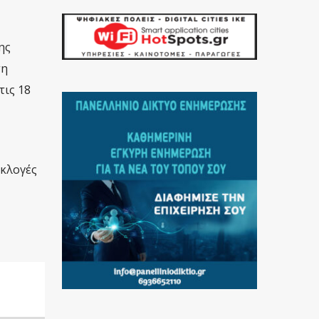
ης
τη
τις 18
εκλογές