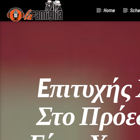
Home
Sche
Current Track
Title
Artist
Eπιτυχής
Στο Πρόε