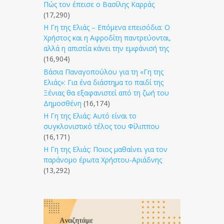
Πώς τον έπεισε ο Βασίλης Καρράς
(17,290)
Η Γη της Ελιάς – Επόμενα επεισόδια: Ο
Χρήστος και η Αφροδίτη παντρεύονται,
αλλά η απιστία κάνει την εμφάνισή της
(16,904)
Βάσια Παναγοπούλου για τη «Γη της
Ελιάς»: Για ένα διάστημα το παιδί της
Ξένιας θα εξαφανιστεί από τη ζωή του
Δημοσθένη
(16,174)
Η Γη της Ελιάς: Αυτό είναι το
συγκλονιστικό τέλος του Φίλιππου
(16,171)
Η Γη της Ελιάς: Ποιος μαθαίνει για τον
παράνομο έρωτα Χρήστου-Αριάδνης
(13,292)