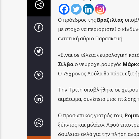
Ο πρόεδρος της
Βραζιλίας
υποβλ
με στόχο να περιοριστεί ο κίνδυν
εντατική αύριο Παρασκευή.
«Είναι σε τέλεια νευρολογική κατ
Σίλβα
ο νευροχειρουργός
Μάρκο
Ο 79χρονος Λούλα θα πάρει εξιτή
Την Τρίτη υποβλήθηκε σε χειρουρ
αιμάτωμα, συνέπεια μιας πτώσης π
Ο προσωπικός γιατρός του,
Ρομπ
ξύπνιος και μιλάει». Αφού επιστρ
δουλειά» αλλά για την πλήρη ανάρ