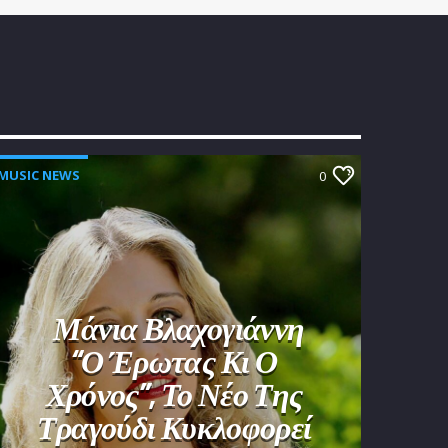
MUSIC NEWS
0
Μάνια Βλαχογιάννη
“Ο Έρωτας Κι Ο
Χρόνος”, Το Νέο Της
Τραγούδι Κυκλοφορεί