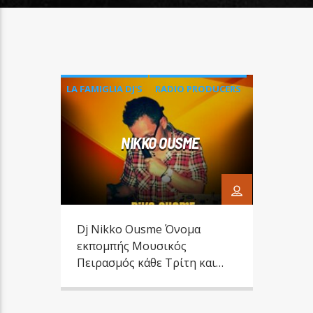
LA FAMIGLIA DJ'S
RADIO PRODUCERS
NIKKO OUSME
Dj Nikko Ousme Όνομα
εκπομπής Μουσικός
Πειρασμός κάθε Τρίτη και
Παρασκευή 10-12 το πρωί Απ’
την Εφηβεία στα ραδιόφωνα