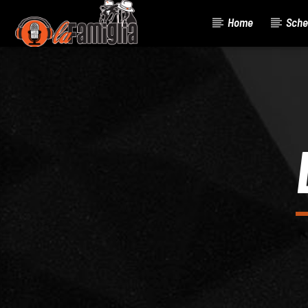
Home
Sche
Current Track
Title
Artist