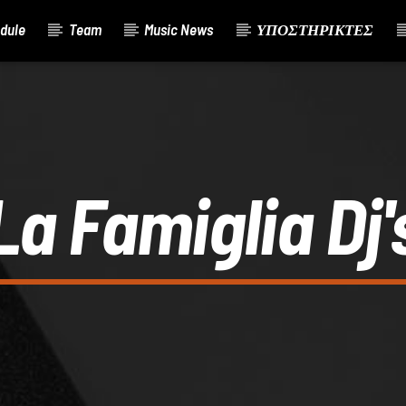
dule
Team
Music News
ΥΠΟΣΤΗΡΙΚΤΕΣ
La Famiglia Dj'